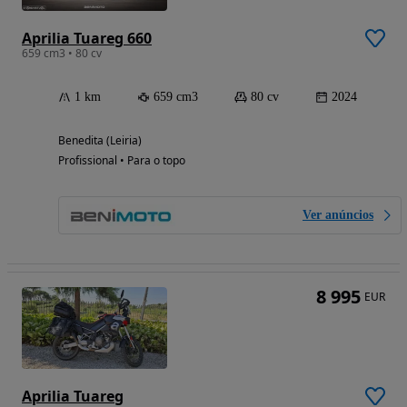
Aprilia Tuareg 660
659 cm3 • 80 cv
1 km
659 cm3
80 cv
2024
Benedita (Leiria)
Profissional • Para o topo
Ver anúncios
8 995
EUR
Aprilia Tuareg