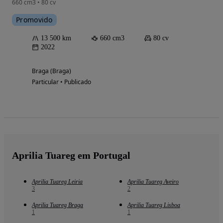
660 cm3 • 80 cv
Promovido
13 500 km
660 cm3
80 cv
2022
Braga (Braga)
Particular • Publicado
Aprilia Tuareg em Portugal
Aprilia Tuareg Leiria
Aprilia Tuareg Aveiro
3
2
Aprilia Tuareg Braga
Aprilia Tuareg Lisboa
1
1