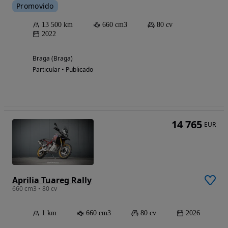
Promovido
13 500 km
660 cm3
80 cv
2022
Braga (Braga)
Particular • Publicado
14 765
EUR
Aprilia Tuareg Rally
660 cm3 • 80 cv
1 km
660 cm3
80 cv
2026