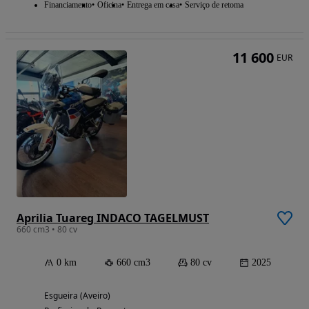
Financiamento
Oficina
Entrega em casa
Serviço de retoma
11 600
EUR
Aprilia Tuareg INDACO TAGELMUST
660 cm3 • 80 cv
0 km
660 cm3
80 cv
2025
Esgueira (Aveiro)