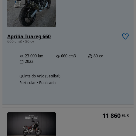
Aprilia Tuareg 660
660 cm3 • 80 cv
23 000 km
660 cm3
80 cv
2022
Quinta do Anjo (Setúbal)
Particular • Publicado
11 860
EUR