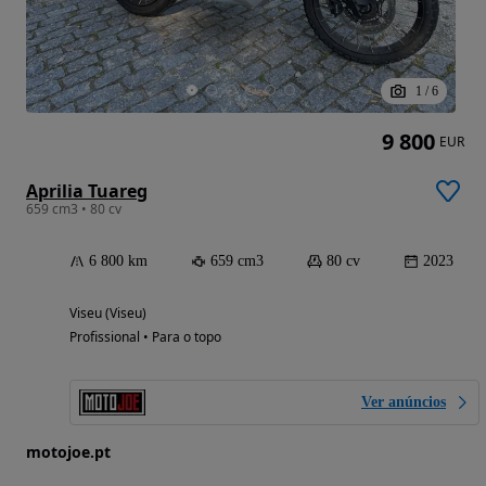
1
/
6
9 800
EUR
Aprilia Tuareg
659 cm3 • 80 cv
6 800 km
659 cm3
80 cv
2023
Viseu (Viseu)
Profissional • Para o topo
Ver anúncios
motojoe.pt