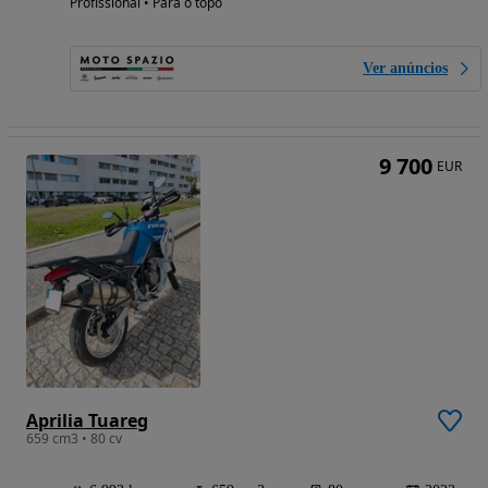
Profissional • Para o topo
Ver anúncios
9 700
EUR
Aprilia Tuareg
659 cm3 • 80 cv