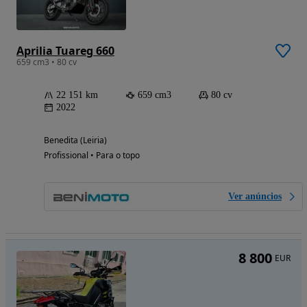
Aprilia Tuareg 660
659 cm3 • 80 cv
22 151 km
659 cm3
80 cv
2022
Benedita (Leiria)
Profissional • Para o topo
Ver anúncios
8 800
EUR