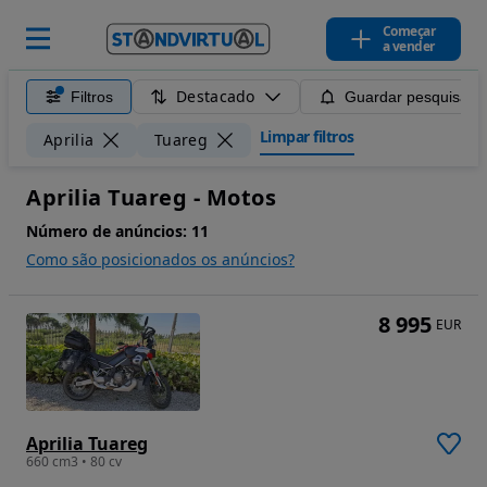
Começar
a vender
Destacado
Filtros
Guardar pesquisa
Limpar filtros
Aprilia
Tuareg
Aprilia Tuareg - Motos
Número de anúncios:
11
Como são posicionados os anúncios?
8 995
EUR
Aprilia Tuareg
660 cm3 • 80 cv