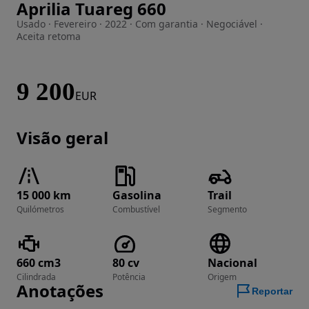
Aprilia Tuareg 660
Imagem 1 de 3
Usado · Fevereiro · 2022 · Com garantia · Negociável ·
Aceita retoma
9 200
EUR
Visão geral
15 000 km
Gasolina
Trail
Quilómetros
Combustível
Segmento
660 cm3
80 cv
Nacional
Cilindrada
Potência
Origem
Anotações
Reportar