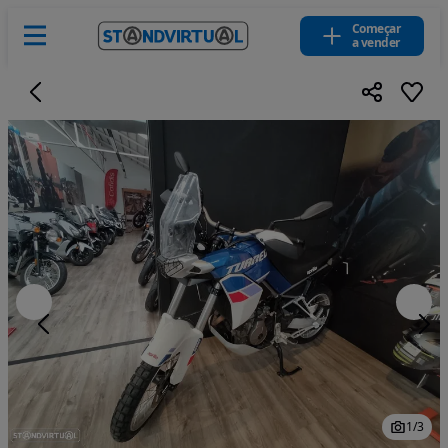
Começar
a vender
1
/
3