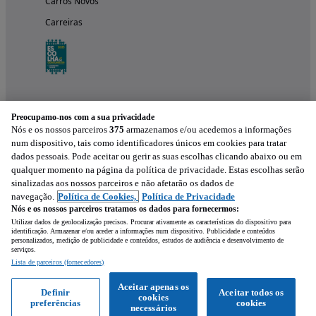
Carros Novos
Carreiras
Preocupamo-nos com a sua privacidade
Nós e os nossos parceiros
375
armazenamos e/ou acedemos a informações
num dispositivo, tais como identificadores únicos em cookies para tratar
dados pessoais. Pode aceitar ou gerir as suas escolhas clicando abaixo ou em
qualquer momento na página da política de privacidade. Estas escolhas serão
Experimenta a aplicação
sinalizadas aos nossos parceiros e não afetarão os dados de
navegação.
Política de Cookies,
Política de Privacidade
Nós e os nossos parceiros tratamos os dados para fornecermos:
Utilizar dados de geolocalização precisos. Procurar ativamente as características do dispositivo para
identificação. Armazenar e/ou aceder a informações num dispositivo. Publicidade e conteúdos
personalizados, medição de publicidade e conteúdos, estudos de audiência e desenvolvimento de
serviços.
Lista de parceiros (fornecedores)
Mensagem
Aceitar apenas os
Definir
Aceitar todos os
cookies
preferências
cookies
Ligar
WhatsApp
necessários