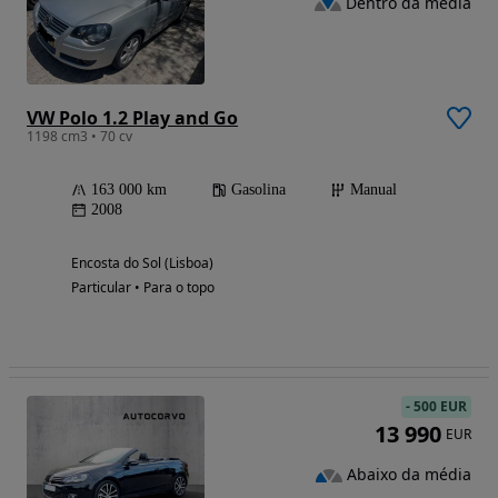
Dentro da média
VW Polo 1.2 Play and Go
1198 cm3 • 70 cv
163 000 km
Gasolina
Manual
2008
Encosta do Sol (Lisboa)
Particular • Para o topo
-
500 EUR
13 990
EUR
Abaixo da média