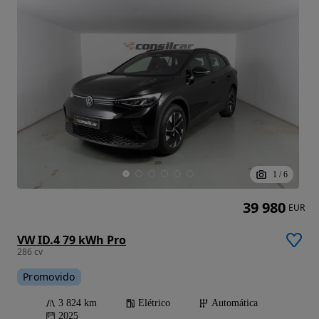
1
/
6
39 980
EUR
VW ID.4 79 kWh Pro
286 cv
Promovido
3 824 km
Elétrico
Automática
2025