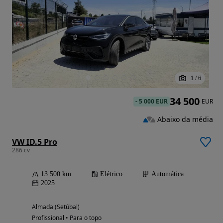
1
/
6
34 500
-
5 000 EUR
EUR
Abaixo da média
VW ID.5 Pro
286 cv
13 500 km
Elétrico
Automática
2025
Almada (Setúbal)
Profissional • Para o topo