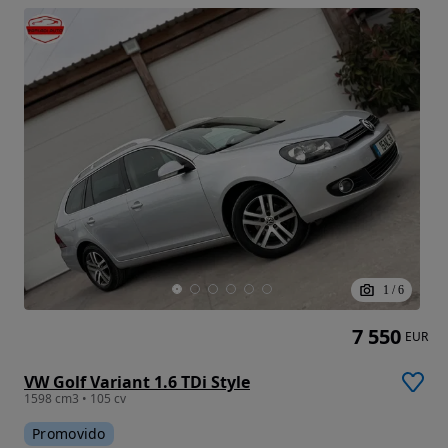
1
/
6
7 550
EUR
VW Golf Variant 1.6 TDi Style
1598 cm3 • 105 cv
Promovido