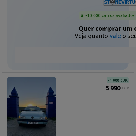
~10 000 carros avaliados
Quer comprar um c
Veja quanto
vale
o seu
-
1 000 EUR
5 990
EUR