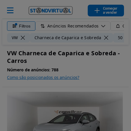
Começar
a vender
Anúncios Recomendados
Filtros
Guar
VW
Charneca de Caparica e Sobreda
50 km
VW Charneca de Caparica e Sobreda -
Carros
Número de anúncios:
788
Como são posicionados os anúncios?