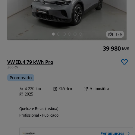
1
/
6
39 980
EUR
VW ID.4 79 kWh Pro
286 cv
Promovido
4 220 km
Elétrico
Automática
2025
Queluz e Belas (Lisboa)
Profissional • Publicado
Ver anúncios