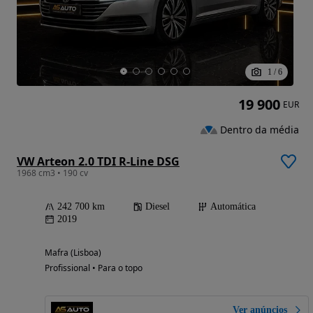
1
/
6
19 900
EUR
Dentro da média
VW Arteon 2.0 TDI R-Line DSG
1968 cm3 • 190 cv
242 700 km
Diesel
Automática
2019
Mafra (Lisboa)
Profissional • Para o topo
Ver anúncios