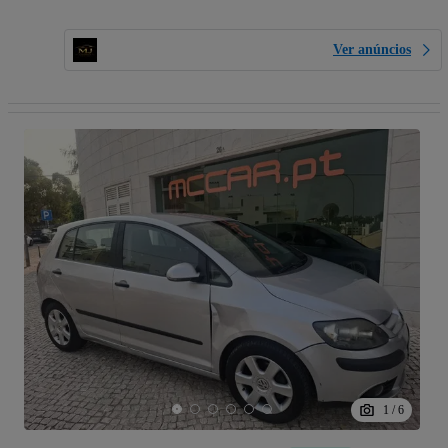
Ver anúncios
1
/
6