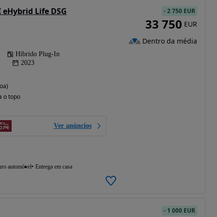
 eHybrid Life DSG
-
2 750 EUR
33 750
EUR
Dentro da média
Híbrido Plug-In
2023
oa)
a o topo
Ver anúncios
uro automóvel
Entrega em casa
-
1 000 EUR