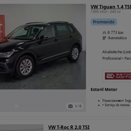
VW Tiguan 1.4 TSI
1395 cm3 • 245 cv
Promovido
8 773 km
Automática
Alcabideche (Lisb
Profissional • Par
Estoril Motor
Financiamento
Seg
Serviço de retoma
1
/
6
VW T-Roc R 2.0 TSI