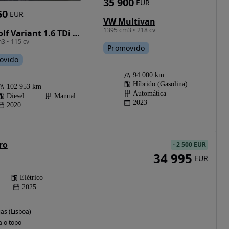
35 900
EUR
50
EUR
VW Multivan
1395 cm3 • 218 cv
VW Golf Variant 1.6 TDi Confortline
3 • 115 cv
Promovido
ovido
94 000 km
Híbrido (Gasolina)
102 953 km
Automática
Diesel
Manual
2023
2020
ro
-
2 500 EUR
34 995
EUR
Elétrico
2025
as (Lisboa)
a o topo