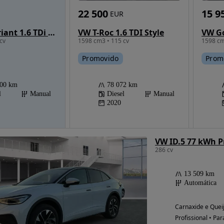
15 9
22 500
EUR
VW Golf Variant 1.6 TDi BlueMotion Trendline
VW T-Roc 1.6 TDI Style
1598 cm
cv
1598 cm3 • 115 cv
Prom
Promovido
000 km
78 072 km
l
Manual
Diesel
Manual
2020
VW ID.5 77 kWh P
286 cv
13 509 km
Automática
Carnaxide e Queij
Profissional • Par