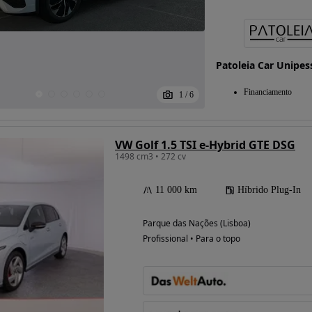
Possibilidade de
Patoleia Car Unipes
financiamento
Financiamento
1
/
6
VW Golf 1.5 TSI e-Hybrid GTE DSG
1498 cm3 • 272 cv
11 000 km
Híbrido Plug-In
Parque das Nações (Lisboa)
Profissional • Para o topo