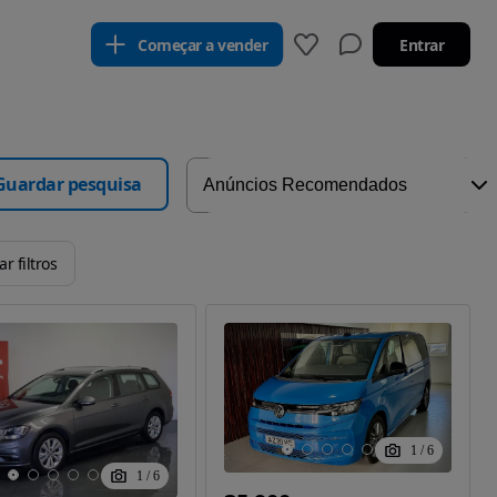
Começar a vender
Entrar
Guardar pesquisa
r filtros
1
/
6
1
/
6