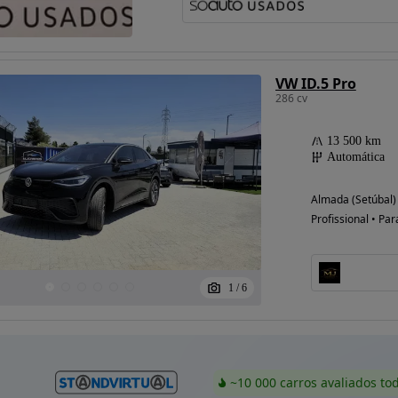
VW ID.5 Pro
286 cv
13 500 km
Automática
Almada (Setúbal)
Profissional • Par
1
/
6
~10 000 carros avaliados to