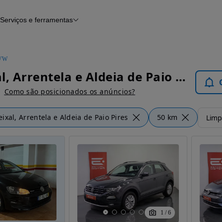
Serviços e ferramentas
Financiamento
Avaliar o meu carro
iamento
Serviço de check-up
Histórico do veículo
VW
Notícias e artigos
VW Seixal, Arrentela e Aldeia de Paio Pires - Carros
Como são posicionados os anúncios?
eixal, Arrentela e Aldeia de Paio Pires
50 km
Limpa
1
/
6