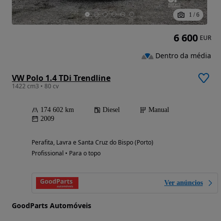
1
/
6
6 600
EUR
Dentro da média
VW Polo 1.4 TDi Trendline
1422 cm3 • 80 cv
174 602 km
Diesel
Manual
2009
Perafita, Lavra e Santa Cruz do Bispo (Porto)
Profissional • Para o topo
Ver anúncios
GoodParts Automóveis