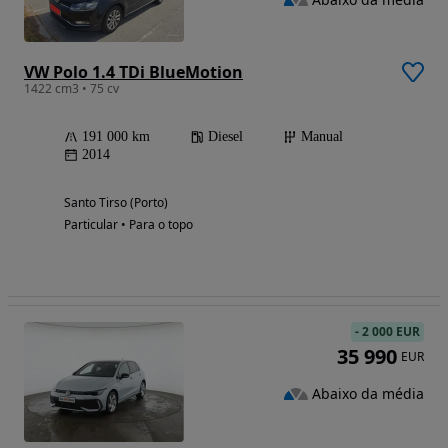
VW Polo 1.4 TDi BlueMotion
1422 cm3 • 75 cv
191 000 km
Diesel
Manual
2014
Santo Tirso (Porto)
Particular • Para o topo
-
2 000 EUR
35 990
EUR
Abaixo da média