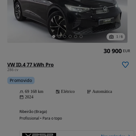
1
/
6
30 900
EUR
VW ID.4 77 kWh Pro
286 cv
Promovido
69 168 km
Elétrico
Automática
2024
Ribeirão (Braga)
Profissional • Para o topo