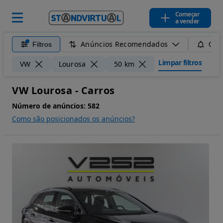
Começar
a vender
Anúncios Recomendados
Filtros
Guar
Limpar filtros
VW
Lourosa
50 km
VW Lourosa - Carros
Número de anúncios:
582
Como são posicionados os anúncios?