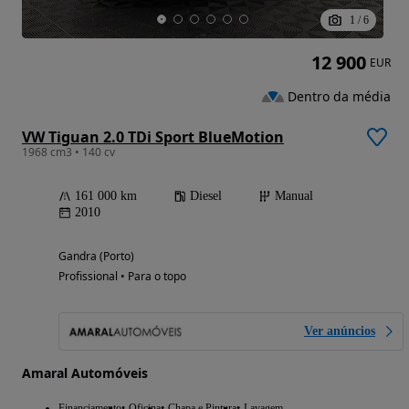
1
/
6
12 900
EUR
Dentro da média
VW Tiguan 2.0 TDi Sport BlueMotion
1968 cm3 • 140 cv
161 000 km
Diesel
Manual
2010
Gandra (Porto)
Profissional • Para o topo
Ver anúncios
Amaral Automóveis
Financiamento
Oficina
Chapa e Pintura
Lavagem