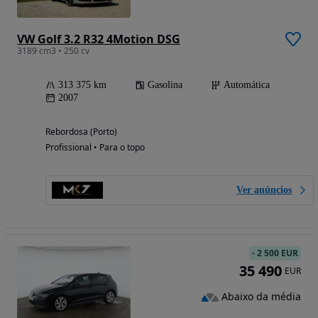
VW Golf 3.2 R32 4Motion DSG
3189 cm3 • 250 cv
313 375 km
Gasolina
Automática
2007
Rebordosa (Porto)
Profissional • Para o topo
Ver anúncios
-
2 500 EUR
35 490
EUR
Abaixo da média