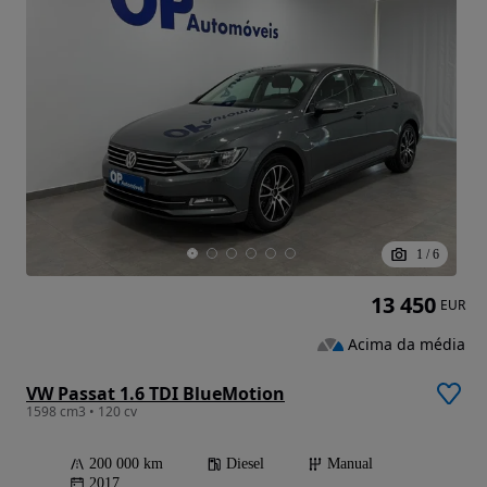
1
/
6
13 450
EUR
Acima da média
VW Passat 1.6 TDI BlueMotion
1598 cm3 • 120 cv
200 000 km
Diesel
Manual
2017