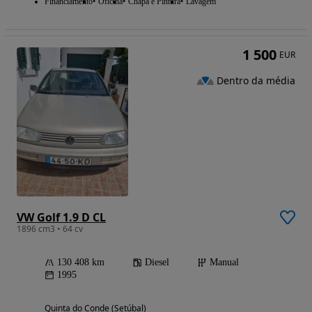
Financiamento
Oficina
Chapa e Pintura
Lavagem
1 500
EUR
Dentro da média
VW Golf 1.9 D CL
1896 cm3 • 64 cv
130 408 km
Diesel
Manual
1995
Quinta do Conde (Setúbal)