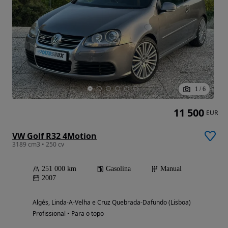
1
/
6
11 500
EUR
VW Golf R32 4Motion
3189 cm3 • 250 cv
251 000 km
Gasolina
Manual
2007
Algés, Linda-A-Velha e Cruz Quebrada-Dafundo (Lisboa)
Profissional • Para o topo