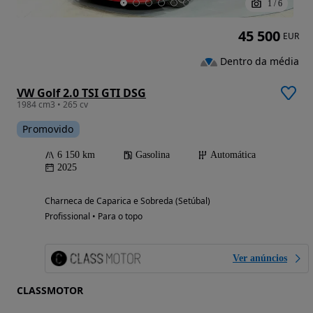
1
/
6
45 500
EUR
Dentro da média
VW Golf 2.0 TSI GTI DSG
1984 cm3 • 265 cv
Promovido
6 150 km
Gasolina
Automática
2025
Charneca de Caparica e Sobreda (Setúbal)
Profissional • Para o topo
Ver anúncios
CLASSMOTOR