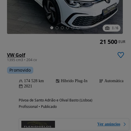
1
/
6
21 500
EUR
VW Golf
1395 cm3 • 204 cv
Promovido
174 528 km
Híbrido Plug-In
Automática
2021
Póvoa de Santo Adrião e Olival Basto (Lisboa)
Profissional • Publicado
Ver anúncios