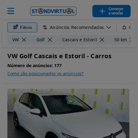
Começar
a vender
Anúncios Recomendados
Filtros
Guar
VW
Golf
Cascais e Estoril
50 km
VW Golf Cascais e Estoril - Carros
Número de anúncios:
177
Como são posicionados os anúncios?