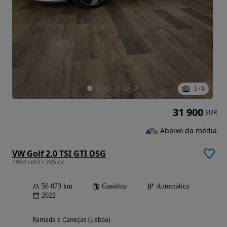
1
/
6
31 900
EUR
Abaixo da média
VW Golf 2.0 TSI GTI DSG
1984 cm3 • 245 cv
56 073 km
Gasolina
Automática
2022
Ramada e Caneças (Lisboa)