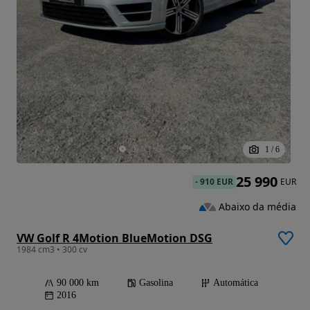
1
/
6
25 990
-
910 EUR
EUR
Abaixo da média
VW Golf R 4Motion BlueMotion DSG
1984 cm3 • 300 cv
90 000 km
Gasolina
Automática
2016