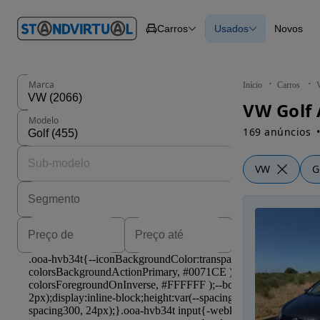
O nº 1
Carros
Usados
Novos
em
Carros
Carros
Comerciais
Todos os carros
Motos
Carros elétricos
Barcos
Carros com financ
Autocaravanas
Novos
Marca
Início
Carros
Pesados
VW Golf 
Modelo
169 anúncios
VW
G