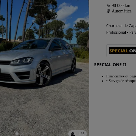
90 000 km
Automática
Charneca de Capa
Possibilidade de
Profissional • Par
financiamento
SPECIAL ONE II
Financiamento
Seg
Serviço de reboqu
1
/
6