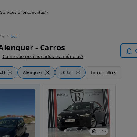
Serviços e ferramentas
Financiamento
Avaliar o meu carro
iamento
Serviço de check-up
Histórico do veículo
VW
Golf
Notícias e artigos
Alenquer - Carros
Como são posicionados os anúncios?
olf
Alenquer
50 km
Limpar filtros
1
/
6