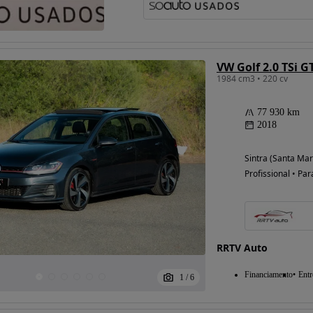
VW Golf 2.0 TSi G
1984 cm3 • 220 cv
77 930 km
2018
Sintra (Santa Mar
Profissional • Par
RRTV Auto
Financiamento
Entr
1
/
6