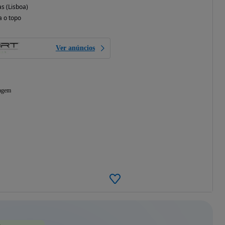
s (Lisboa)
a o topo
Ver anúncios
agem