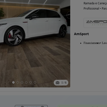
Ramada e Caneça
Profissional • Par
AmSport
Financiamento
Lav
1
/
6