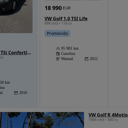
18 990
EUR
VW Golf 1.0 TSI Life
999 cm3 • 110 cv
Promovido
95 981 km
VW Golf 1.2 TSi Confortline BlueMotion
Gasolina
cv
Manual
2022
028 km
ina
al
2010
VW Golf R 4Moti
1984 cm3 • 300 cv