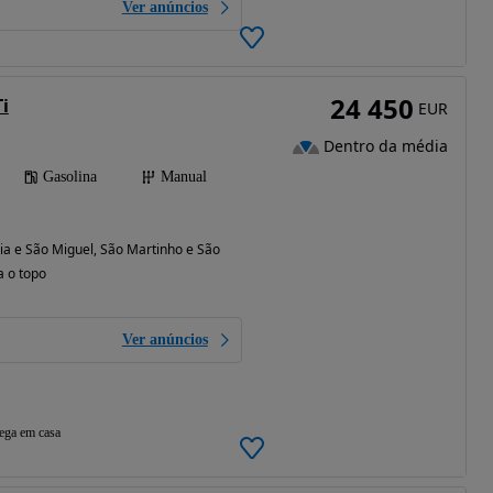
Ver anúncios
24 450
Ti
EUR
Dentro da média
Gasolina
Manual
ia e São Miguel, São Martinho e São Pedro de Penaferrim) (Lisboa)
a o topo
Ver anúncios
ega em casa