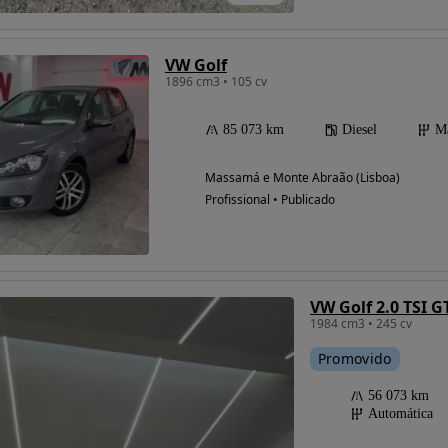
VW Golf
1896 cm3 • 105 cv
85 073 km
Diesel
M
Massamá e Monte Abraão (Lisboa)
Profissional • Publicado
VW Golf 2.0 TSI G
1984 cm3 • 245 cv
Promovido
56 073 km
Automática