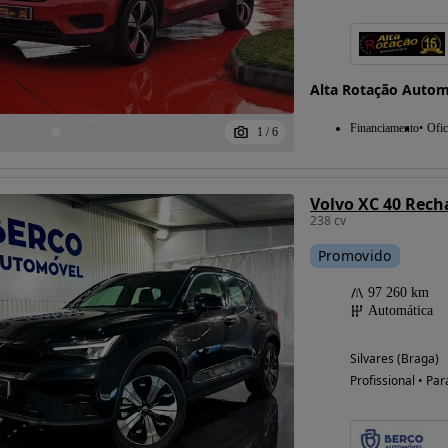
Alta Rotação Autom
Financiamento
Ofic
1
/
6
238 cv
Promovido
97 260 km
Automática
Silvares (Braga)
Profissional • Par