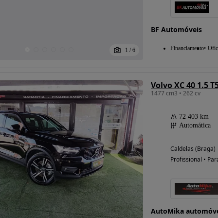
BF Automóveis
Financiamento
Ofic
1
/
6
Volvo XC 40 1.5 T
1477 cm3 • 262 cv
72 403 km
Automática
Caldelas (Braga)
Profissional • Par
AutoMika automóvei