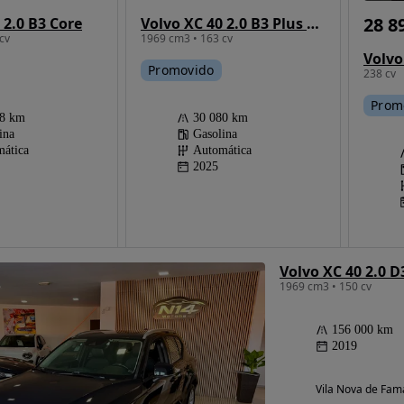
28 8
 2.0 B3 Core
Volvo XC 40 2.0 B3 Plus Dark
cv
1969 cm3 • 163 cv
Promovido
238 cv
Prom
68 km
30 080 km
ina
Gasolina
ática
Automática
2025
Volvo XC 40 2.0
1969 cm3 • 150 cv
156 000 km
2019
Vila Nova de Fam