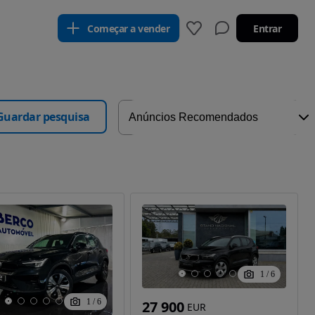
Começar a vender
Entrar
Guardar pesquisa
1
/
6
1
/
6
27 900
EUR