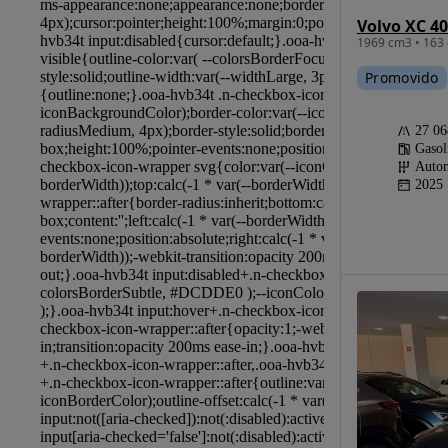
Volvo XC 40
1969 cm3 • 163 
Promovido
27 0
Gasol
Autom
2025