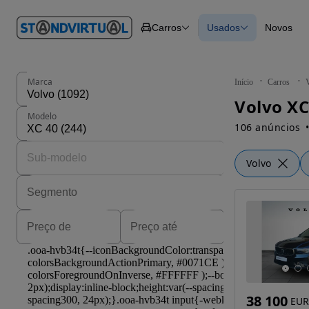
O nº 1
Carros
Usados
Novos
em
Carros
Carros
Comerciais
Todos os carros
Motos
Carros elétricos
Barcos
Carros com financ
Autocaravanas
Novos
Marca
Início
Carros
Pesados
Volvo XC
Modelo
106 anúncios
Volvo
38 100
EUR