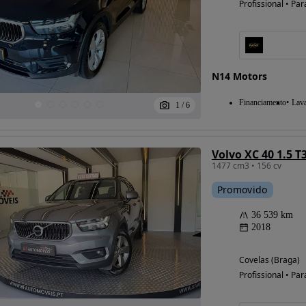
Profissional • Par
Possibilidade de
financiamento
N14 Motors
Financiamento
Lav
1
/
6
Volvo XC 40 1.5 T
1477 cm3 • 156 cv
Promovido
36 539 km
2018
Covelas (Braga)
Profissional • Par