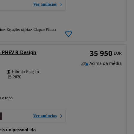
Ver anúncios
ina
Repações rápidas
Chapa e Pintura
35 950
5 PHEV R-Design
EUR
Acima da média
Híbrido Plug-In
2020
a o topo
Ver anúncios
s unipessoal lda