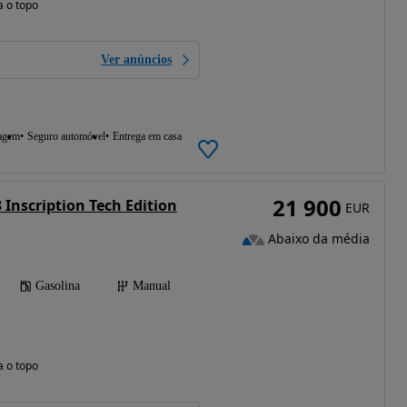
a o topo
Ver anúncios
agem
Seguro automóvel
Entrega em casa
21 900
3 Inscription Tech Edition
EUR
Abaixo da média
Gasolina
Manual
a o topo