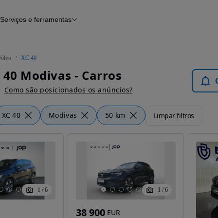
Serviços e ferramentas
Financiamento
Avaliar o meu carro
iamento
Serviço de check-up
Histórico do veículo
Volvo
XC 40
Notícias e artigos
 40 Modivas - Carros
Como são posicionados os anúncios?
XC 40
Modivas
50 km
Limpar filtros
1
/
6
1
/
6
38 900
EUR