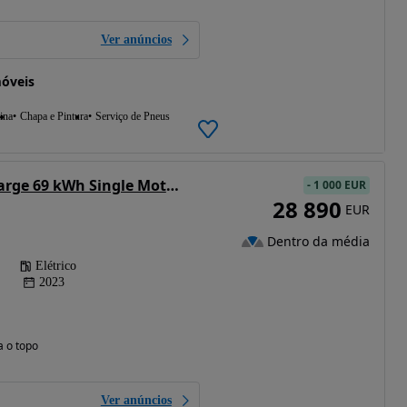
Ver anúncios
óveis
ina
Chapa e Pintura
Serviço de Pneus
Volvo XC 40 Recharge 69 kWh Single Motor RWD Plus
-
1 000 EUR
28 890
EUR
Dentro da média
Elétrico
2023
a o topo
Ver anúncios