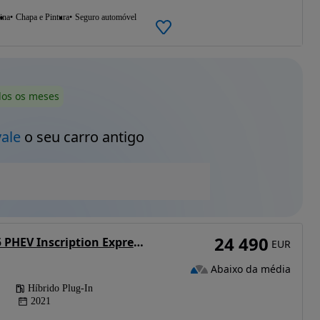
ina
Chapa e Pintura
Seguro automóvel
dos os meses
vale
o seu carro antigo
24 490
Volvo XC 40 1.5 T5 PHEV Inscription Expression
EUR
Abaixo da média
Híbrido Plug-In
2021