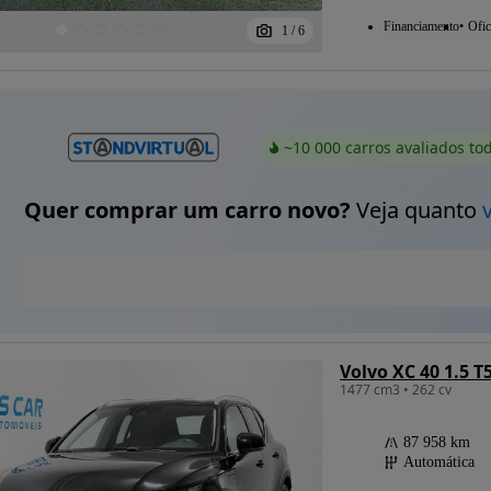
Financiamento
Ofic
1
/
6
~10 000 carros avaliados to
Quer comprar um carro novo?
Veja quanto
1477 cm3 • 262 cv
87 958 km
Automática