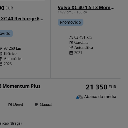
90
Volvo XC 40 1.5 T3 Momentum Plus Geartronic
EUR
1477 cm3 • 163 cv
Volvo XC 40 Recharge 69 kWh Single Motor RWD Plus
Promovido
ovido
62 491 km
Gasolina
Automática
97 260 km
2021
Elétrico
Automática
2023
21 350
 D3 Momentum Plus
EUR
Abaixo da média
Diesel
Manual
alicão (Braga)