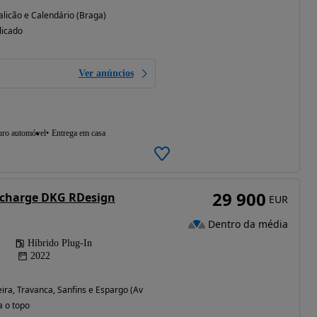
licão e Calendário (Braga)
licado
Ver anúncios
uro automóvel
Entrega em casa
29 900
echarge DKG RDesign
EUR
Dentro da média
Híbrido Plug-In
2022
ira, Travanca, Sanfins e Espargo (Aveiro)
a o topo