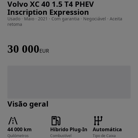
Volvo XC 40 1.5 T4 PHEV
Imagem 1 de 39
Inscription Expression
Usado · Maio · 2021 · Com garantia · Negociável · Aceita
retoma
30 000
EUR
Visão geral
44 000 km
Híbrido Plug-In
Automática
Quilómetros
Combustível
Tipo de Caixa