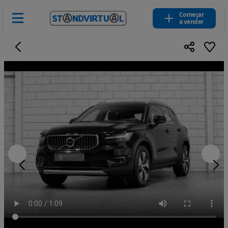
Começar
a vender