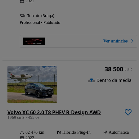
2021
São Torcato (Braga)
Profissional • Publicado
Ver anúncios
38 500
EUR
Dentro da média
Volvo XC 60 2.0 T8 PHEV R-Design AWD
1969 cm3 • 455 cv
82 476 km
Híbrido Plug-In
Automática
2022