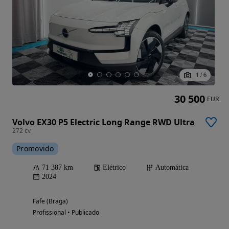
1
/
6
30 500
EUR
Volvo EX30 P5 Electric Long Range RWD Ultra
272 cv
Promovido
71 387 km
Elétrico
Automática
2024
Fafe (Braga)
Profissional • Publicado