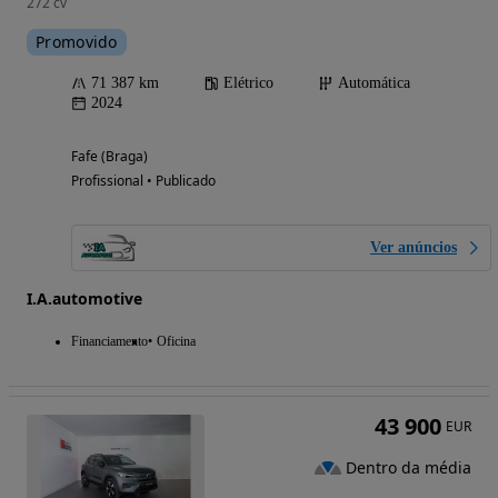
272 cv
Promovido
71 387 km
Elétrico
Automática
2024
Fafe (Braga)
Profissional • Publicado
Ver anúncios
I.A.automotive
Financiamento
Oficina
43 900
EUR
Dentro da média