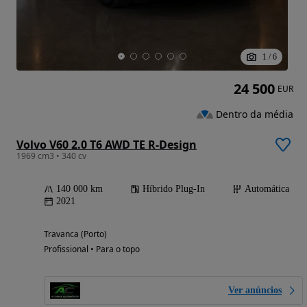
1
/
6
24 500
EUR
Dentro da média
Volvo V60 2.0 T6 AWD TE R-Design
1969 cm3 • 340 cv
140 000 km
Híbrido Plug-In
Automática
2021
Travanca (Porto)
Profissional • Para o topo
Ver anúncios