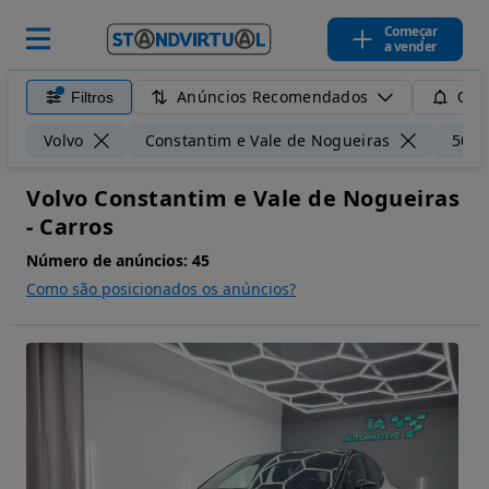
Começar
a vender
Anúncios Recomendados
Filtros
Guar
Volvo
Constantim e Vale de Nogueiras
50 k
Volvo Constantim e Vale de Nogueiras
- Carros
Número de anúncios:
45
Como são posicionados os anúncios?