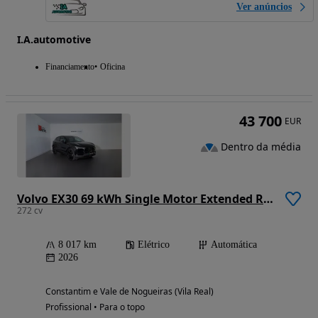
Ver anúncios
I.A.automotive
Financiamento
Oficina
43 700
EUR
Dentro da média
Volvo EX30 69 kWh Single Motor Extended Range Black Edition
272 cv
8 017 km
Elétrico
Automática
2026
Constantim e Vale de Nogueiras (Vila Real)
Profissional • Para o topo