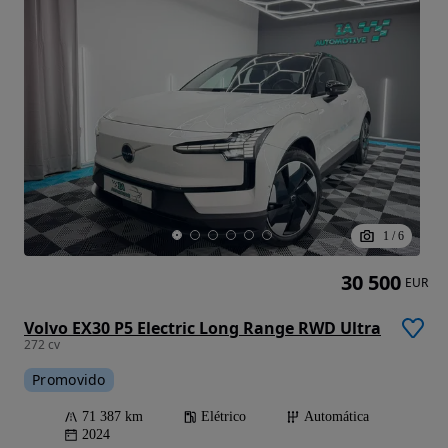
1
/
6
30 500
EUR
Volvo EX30 P5 Electric Long Range RWD Ultra
272 cv
Promovido
71 387 km
Elétrico
Automática
2024