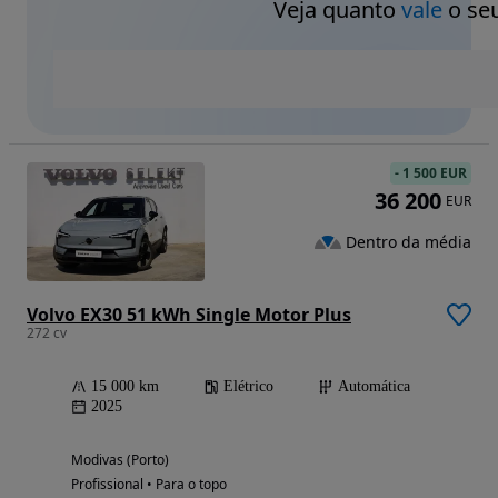
Veja quanto
vale
o seu
-
1 500 EUR
36 200
EUR
Dentro da média
Volvo EX30 51 kWh Single Motor Plus
272 cv
15 000 km
Elétrico
Automática
2025
Modivas (Porto)
Profissional • Para o topo