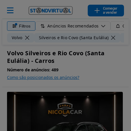
Começar
a vender
Anúncios Recomendados
Filtros
Guar
Volvo
Silveiros e Rio Covo (Santa Eulália)
50
Volvo Silveiros e Rio Covo (Santa
Eulália) - Carros
Número de anúncios:
489
Como são posicionados os anúncios?