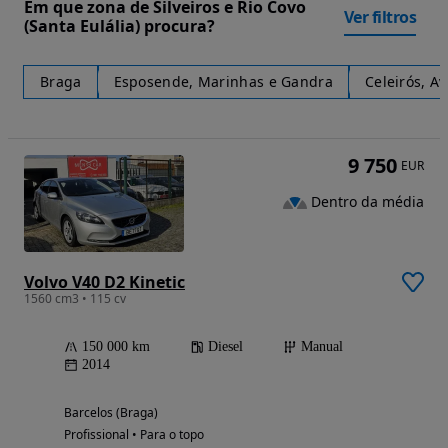
Em que zona de Silveiros e Rio Covo
Ver filtros
(Santa Eulália) procura?
Braga
Esposende, Marinhas e Gandra
Celeirós, A
9 750
EUR
Dentro da média
Volvo V40 D2 Kinetic
1560 cm3 • 115 cv
150 000 km
Diesel
Manual
2014
Barcelos (Braga)
Profissional • Para o topo