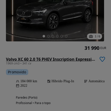
1
/
6
31 990
EUR
Volvo XC 60 2.0 T6 PHEV Inscription Expression AWD
1969 cm3 • 341 cv
Promovido
184 000 km
Híbrido Plug-In
Automática
2022
Paredes (Porto)
Profissional • Para o topo