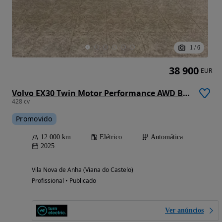
1
/
6
38 900
EUR
Volvo EX30 Twin Motor Performance AWD Black Edition Ultra
428 cv
Promovido
12 000 km
Elétrico
Automática
2025
Vila Nova de Anha (Viana do Castelo)
Profissional • Publicado
Ver anúncios