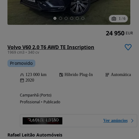
1
/
6
24 950
EUR
Volvo V60 2.0 T6 AWD TE Inscription
1969 cm3 • 340 cv
Promovido
123 000 km
Híbrido Plug-In
Automática
2020
Campanhã (Porto)
Profissional • Publicado
Ver anúncios
Rafael Leitão Automóveis