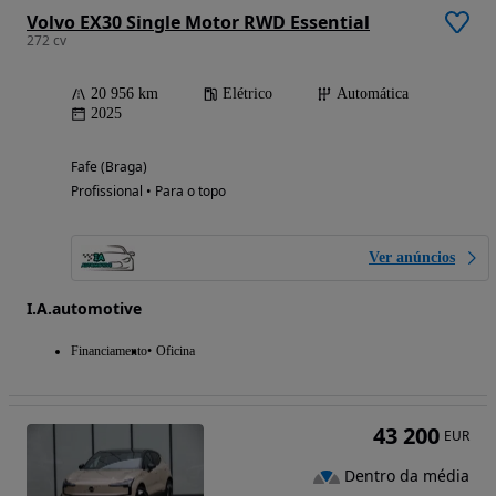
Volvo EX30 Single Motor RWD Essential
272 cv
20 956 km
Elétrico
Automática
2025
Fafe (Braga)
Profissional • Para o topo
Ver anúncios
I.A.automotive
Financiamento
Oficina
43 200
EUR
Dentro da média