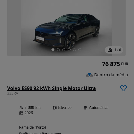
1
/
6
76 875
EUR
Dentro da média
Volvo ES90 92 kWh Single Motor Ultra
333 cv
7 000 km
Elétrico
Automática
2026
Ramalde (Porto)
Profissional • Para o topo