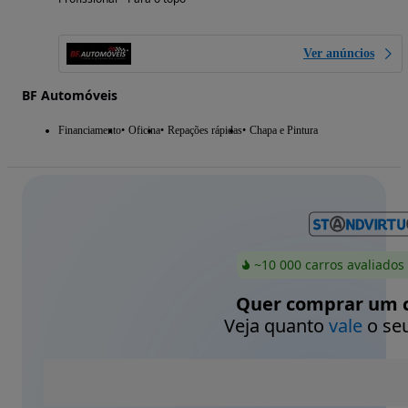
Ver anúncios
BF Automóveis
Financiamento
Oficina
Repações rápidas
Chapa e Pintura
~10 000 carros avaliados
Quer comprar um c
Veja quanto
vale
o seu