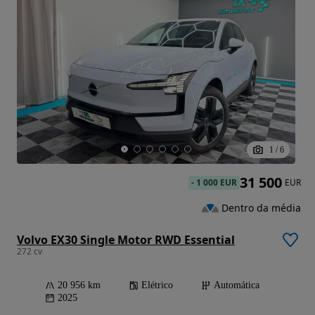
1
/
6
31 500
-
1 000 EUR
EUR
Dentro da média
Volvo EX30 Single Motor RWD Essential
272 cv
20 956 km
Elétrico
Automática
2025