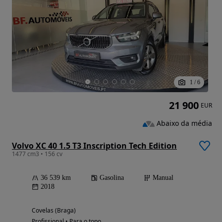
1
/
6
21 900
EUR
Abaixo da média
Volvo XC 40 1.5 T3 Inscription Tech Edition
1477 cm3 • 156 cv
36 539 km
Gasolina
Manual
2018
Covelas (Braga)
Profissional • Para o topo