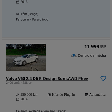
2016
Azurém (Braga)
Particular • Para o topo
11 999
EUR
Dentro da média
Volvo V60 2.4 D6 R-Design Sum.AWD Phev
2400 cm3 • 288 cv
250 000 km
Híbrido Plug-In
Automática
2014
Celeirós, Aveleda e Vimieiro (Braga)