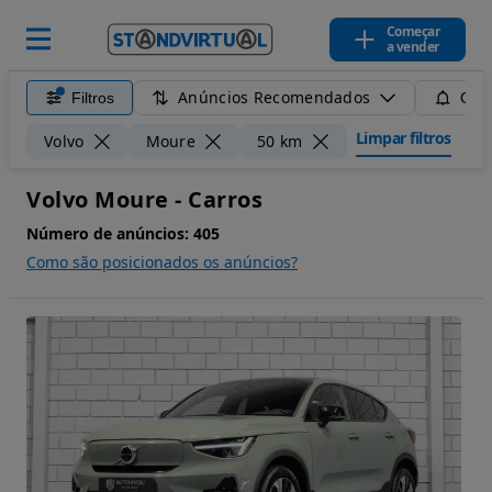
Começar
a vender
Anúncios Recomendados
Filtros
Guar
Limpar filtros
Volvo
Moure
50 km
Volvo Moure - Carros
Número de anúncios:
405
Como são posicionados os anúncios?