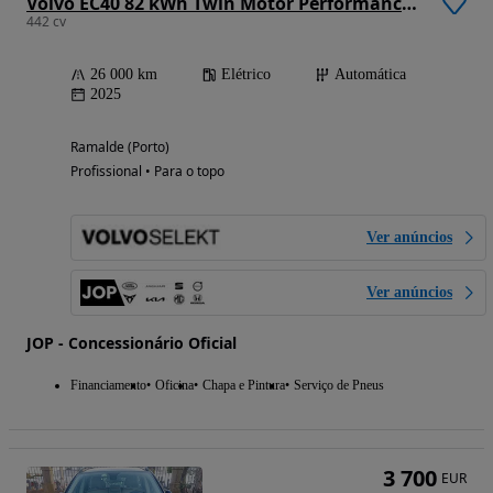
Volvo EC40 82 kWh Twin Motor Performance Ultra
442 cv
26 000 km
Elétrico
Automática
2025
Ramalde (Porto)
Profissional • Para o topo
Ver anúncios
Ver anúncios
JOP - Concessionário Oficial
Financiamento
Oficina
Chapa e Pintura
Serviço de Pneus
3 700
EUR