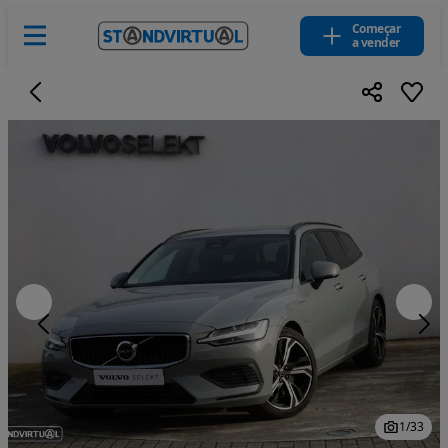
Começar
a vender
1
/
33