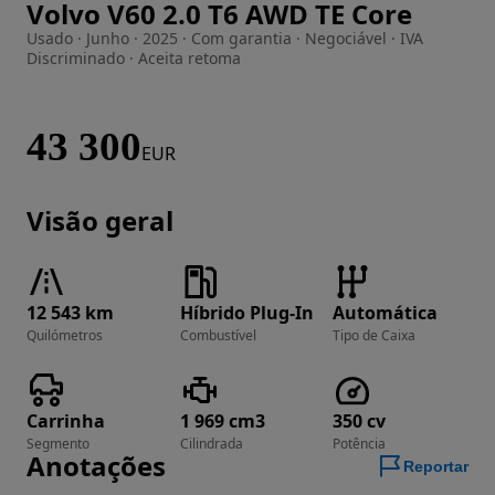
Volvo V60 2.0 T6 AWD TE Core
Imagem 1 de 33
Usado · Junho · 2025 · Com garantia · Negociável · IVA
Discriminado · Aceita retoma
43 300
EUR
Visão geral
12 543 km
Híbrido Plug-In
Automática
Quilómetros
Combustível
Tipo de Caixa
Carrinha
1 969 cm3
350 cv
Segmento
Cilindrada
Potência
Anotações
Reportar