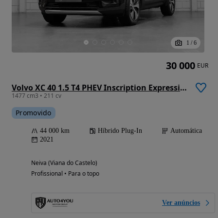
1
/
6
30 000
EUR
Volvo XC 40 1.5 T4 PHEV Inscription Expression
1477 cm3 • 211 cv
Promovido
44 000 km
Híbrido Plug-In
Automática
2021
Neiva (Viana do Castelo)
Profissional • Para o topo
Ver anúncios