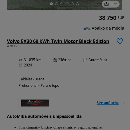
1
/
6
38 750
EUR
Abaixo da média
Volvo EX30 69 kWh Twin Motor Black Edition
428 cv
31 835 km
Elétrico
Automática
2024
Caldelas (Braga)
Profissional • Para o topo
Ver anúncios
AutoMika automóveis unipessoal lda
Financiamento
Oficina
Chapa e Pintura
Seguro automóvel