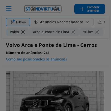
Começar
a vender
Anúncios Recomendados
Filtros
Guar
Lim
Volvo
Arca e Ponte de Lima
50 km
Volvo Arca e Ponte de Lima - Carros
Número de anúncios:
241
Como são posicionados os anúncios?