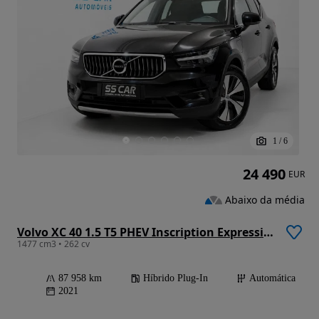
1
/
6
24 490
EUR
Abaixo da média
Volvo XC 40 1.5 T5 PHEV Inscription Expression
1477 cm3 • 262 cv
87 958 km
Híbrido Plug-In
Automática
2021