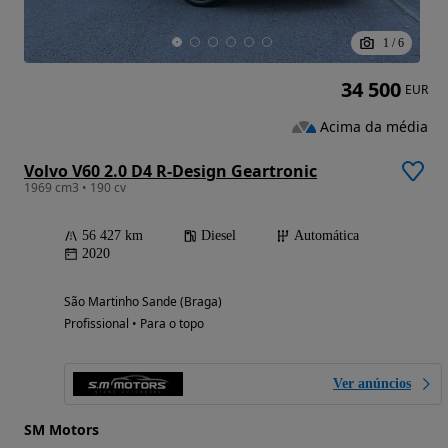
1
/
6
34 500
EUR
Acima da média
Volvo V60 2.0 D4 R-Design Geartronic
1969 cm3 • 190 cv
56 427 km
Diesel
Automática
2020
São Martinho Sande (Braga)
Profissional • Para o topo
Ver anúncios
SM Motors