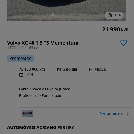
1
/
6
21 990
EUR
Volvo XC 40 1.5 T3 Momentum
1477 cm3 • 163 cv
Promovido
123 000 km
Gasolina
Manual
2019
Fonte Arcada e Oliveira (Braga)
Profissional • Para o topo
Ver anúncios
AUTOMÓVEIS ADRIANO PEREIRA