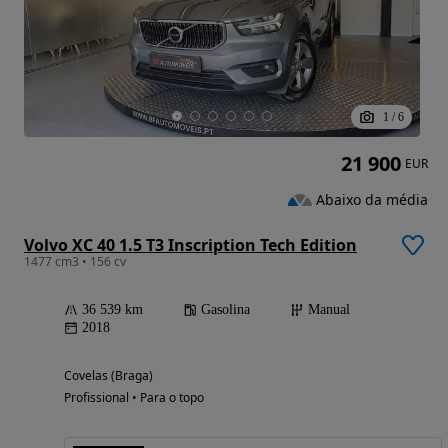
1
/
6
21 900
EUR
Abaixo da média
Volvo XC 40 1.5 T3 Inscription Tech Edition
1477 cm3 • 156 cv
36 539 km
Gasolina
Manual
2018
Covelas (Braga)
Profissional • Para o topo