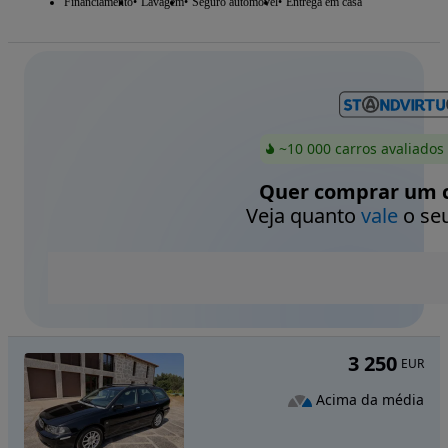
Financiamento
Lavagem
Seguro automóvel
Entrega em casa
~10 000 carros avaliados
Quer comprar um c
Veja quanto
vale
o seu
3 250
EUR
Acima da média