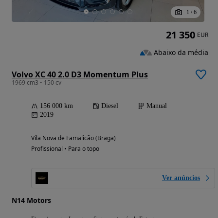
1
/
6
21 350
EUR
Abaixo da média
Volvo XC 40 2.0 D3 Momentum Plus
1969 cm3 • 150 cv
156 000 km
Diesel
Manual
2019
Vila Nova de Famalicão (Braga)
Profissional • Para o topo
Ver anúncios
N14 Motors