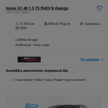
Volvo XC 40 1.5 T5 PHEV R-Design
1477 cm3 • 262 cv
72 403 km
Híbrido Plug-In
Automática
2020
Caldelas (Braga)
Profissional • Para o topo
Ver anúncios
AutoMika automóveis unipessoal lda
Financiamento
Oficina
Chapa e Pintura
Seguro automóvel