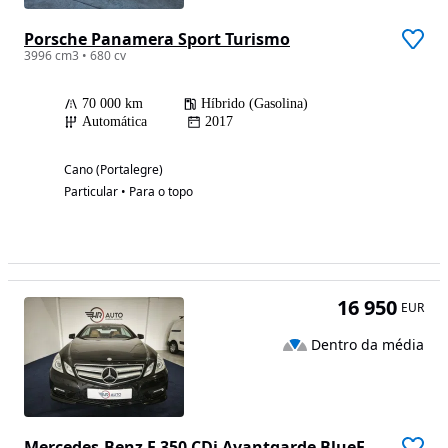
Porsche Panamera Sport Turismo
3996 cm3 • 680 cv
70 000 km
Híbrido (Gasolina)
Automática
2017
Cano (Portalegre)
Particular • Para o topo
16 950
EUR
Dentro da média
Mercedes-Benz E 350 CDi Avantgarde BlueEfficiency Auto