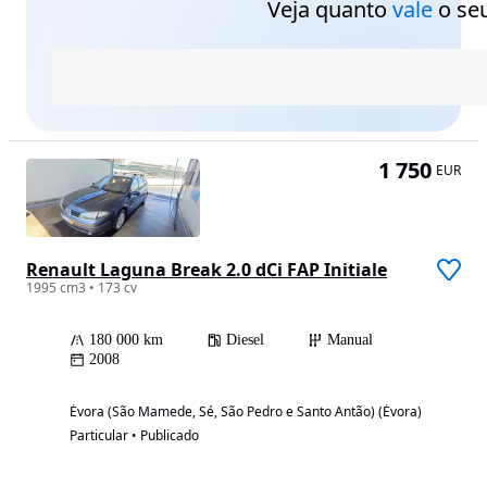
Veja quanto
vale
o seu
1 750
EUR
Renault Laguna Break 2.0 dCi FAP Initiale
1995 cm3 • 173 cv
180 000 km
Diesel
Manual
2008
Évora (São Mamede, Sé, São Pedro e Santo Antão) (Évora)
Particular • Publicado