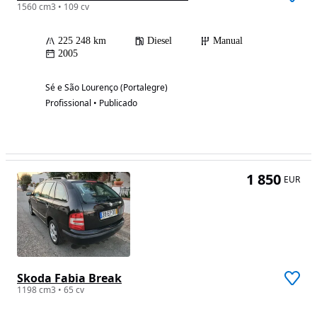
1560 cm3 • 109 cv
225 248 km
Diesel
Manual
2005
Sé e São Lourenço (Portalegre)
Profissional • Publicado
1 850
EUR
Skoda Fabia Break
1198 cm3 • 65 cv