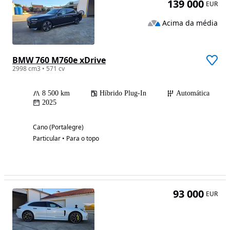
139 000
EUR
Acima da média
BMW 760 M760e xDrive
2998 cm3 • 571 cv
8 500 km
Híbrido Plug-In
Automática
2025
Cano (Portalegre)
Particular • Para o topo
93 000
EUR