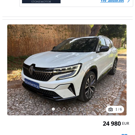
Ver anúncios
1
/
6
24 980
EUR