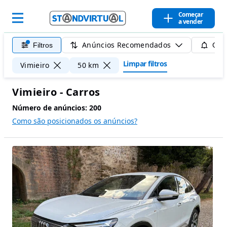
Começar
a vender
Anúncios Recomendados
Filtros
Guar
Limpar filtros
Vimieiro
50 km
Vimieiro - Carros
Número de anúncios:
200
Como são posicionados os anúncios?