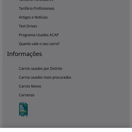
Tarifário Profissionais
Artigos e Notícias
Test Drives
Programa Usados ACAP
Quanto vale o seu carro?
Informações
Carros usados por Distrito
Carros usados mais procurados
Carros Novos
Carreiras