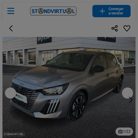
Começar
a vender
1
/
22