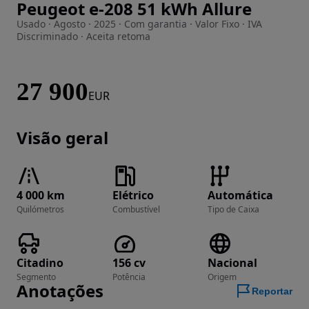
Peugeot e-208 51 kWh Allure
Imagem 1 de 22
Usado · Agosto · 2025 · Com garantia · Valor Fixo · IVA
Discriminado · Aceita retoma
27 900
EUR
Visão geral
4 000 km
Elétrico
Automática
Quilómetros
Combustível
Tipo de Caixa
Citadino
156 cv
Nacional
Segmento
Potência
Origem
Anotações
Reportar