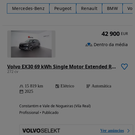
Mercedes-Benz
Peugeot
Renault
BMW
Vol
42 900
EUR
Dentro da média
Volvo EX30 69 kWh Single Motor Extended Range Ultra
272 cv
15 819 km
Elétrico
Automática
2025
Constantim e Vale de Nogueiras (Vila Real)
Profissional • Publicado
Ver anúncios