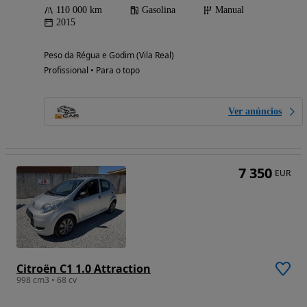
110 000 km
Gasolina
Manual
2015
Peso da Régua e Godim (Vila Real)
Profissional • Para o topo
Ver anúncios
7 350
EUR
Citroën C1 1.0 Attraction
998 cm3 • 68 cv