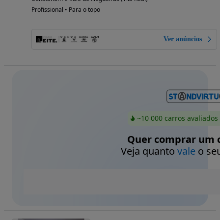
Profissional • Para o topo
Ver anúncios
~10 000 carros avaliados
Quer comprar um c
Veja quanto
vale
o seu