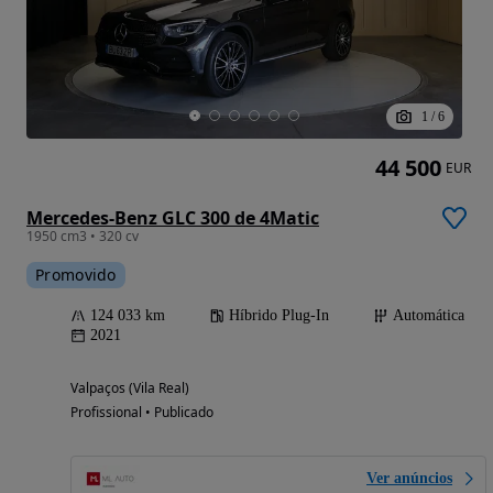
1
/
6
44 500
EUR
Mercedes-Benz GLC 300 de 4Matic
1950 cm3 • 320 cv
Promovido
124 033 km
Híbrido Plug-In
Automática
2021
Valpaços (Vila Real)
Profissional • Publicado
Ver anúncios