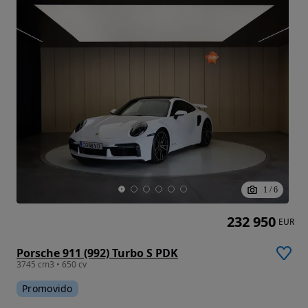
1
/
6
232 950
EUR
Porsche 911 (992) Turbo S PDK
3745 cm3 • 650 cv
Promovido