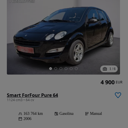
1
/
6
4 900
EUR
Smart ForFour Pure 64
1124 cm3 • 64 cv
163 764 km
Gasolina
Manual
2006