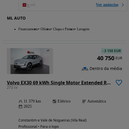
Ver anúncios
ML AUTO
Financiamento
Oficina
Chapa e Pintura
Lavagem
-
3 150 EUR
40 750
EUR
Dentro da média
Volvo EX30 69 kWh Single Motor Extended Range Plus
272 cv
11 379 km
Elétrico
Automática
2025
Constantim e Vale de Nogueiras (Vila Real)
Profissional • Para o topo