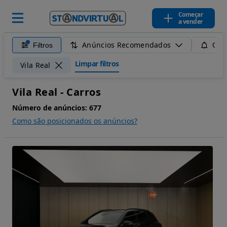
Começar
a vender
Anúncios Recomendados
Filtros
Guar
Limpar filtros
Vila Real
Vila Real - Carros
Número de anúncios:
677
Como são posicionados os anúncios?