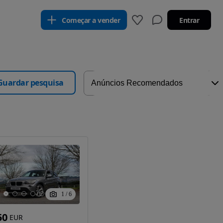
Começar a vender
Entrar
Guardar pesquisa
1
/
6
50
EUR