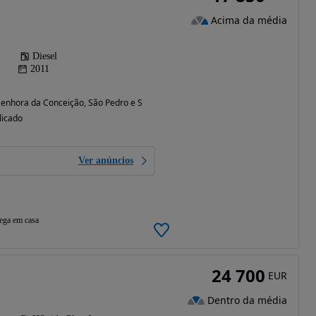
Acima da média
Diesel
2011
Senhora da Conceição, São Pedro e São Dinis) (Vila Real)
licado
Ver anúncios
ega em casa
24 700
EUR
Dentro da média