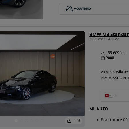
Possibilidade de
financiamento
BMW M3 Standar
3999 cm3 • 420 cv
155 609 km
2008
Valpaços (Vila Rea
Profissional • Par
ML AUTO
Financiamento
Ofic
1
/
6