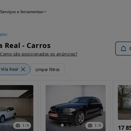
Serviços e ferramentas
Financiamento
Avaliar o meu carro
iamento
Serviço de check-up
Histórico do veículo
BMW
Notícias e artigos
 Real - Carros
Como são posicionados os anúncios?
Vila Real
Limpar filtros
1
/
6
1
/
6
17 8