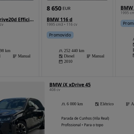
8 650
BMW 
EUR
1995 cm
BMW X1 sDrive20d EfficientDynamics Edition
BMW 116 d
Prom
cv
1995 cm3 • 116 cv
Promovido
598 km
252 440 km
l
Manual
Diesel
Manual
2010
BMW iX xDrive 45
408 cv
6 000 km
Elétrico
A
Parada de Cunhos (Vila Real)
Profissional • Para o topo