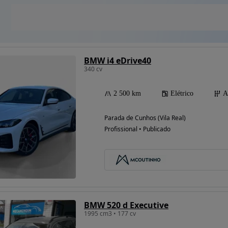
BMW i4 eDrive40
340 cv
2 500 km
Elétrico
A
Parada de Cunhos (Vila Real)
Profissional • Publicado
BMW 520 d Executive
1995 cm3 • 177 cv