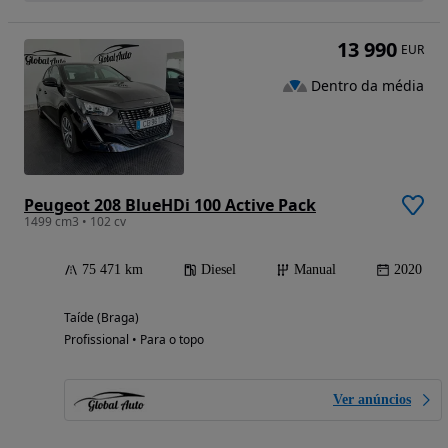
13 990
EUR
Dentro da média
Peugeot 208 BlueHDi 100 Active Pack
1499 cm3 • 102 cv
75 471 km
Diesel
Manual
2020
Taíde (Braga)
Profissional • Para o topo
Ver anúncios