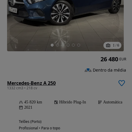
1
/
6
26 480
EUR
Dentro da média
Mercedes-Benz A 250
1332 cm3 • 218 cv
45 820 km
Híbrido Plug-In
Automática
2021
Telões (Porto)
Profissional • Para o topo