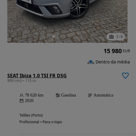
1
/
6
15 980
EUR
Dentro da média
SEAT Ibiza 1.0 TSI FR DSG
999 cm3 • 115 cv
78 620 km
Gasolina
Automática
2020
Telões (Porto)
Profissional • Para o topo