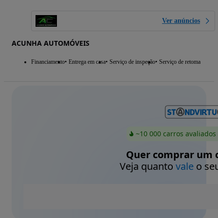
Ver anúncios
ACUNHA AUTOMÓVEIS
Financiamento
Entrega em casa
Serviço de inspeção
Serviço de retoma
~10 000 carros avaliados
Quer comprar um c
Veja quanto
vale
o seu