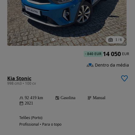
1
/
6
14 050
-
840 EUR
EUR
Dentro da média
Kia Stonic
998 cm3 • 100 cv
92 419 km
Gasolina
Manual
2021
Telões (Porto)
Profissional • Para o topo