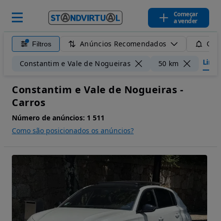
Começar
a vender
Anúncios Recomendados
Filtros
Guar
Limpar
Constantim e Vale de Nogueiras
50 km
Constantim e Vale de Nogueiras -
Carros
Número de anúncios:
1 511
Como são posicionados os anúncios?