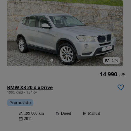
1
/
6
14 990
EUR
BMW X3 20 d xDrive
1995 cm3 • 184 cv
Promovido
199 000 km
Diesel
Manual
2011