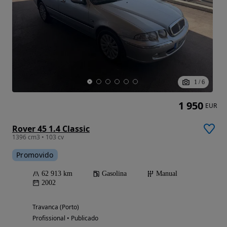
1
/
6
1 950
EUR
Rover 45 1.4 Classic
1396 cm3 • 103 cv
Promovido
62 913 km
Gasolina
Manual
2002
Travanca (Porto)
Profissional • Publicado