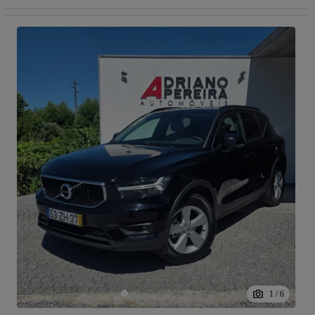
1
/
6