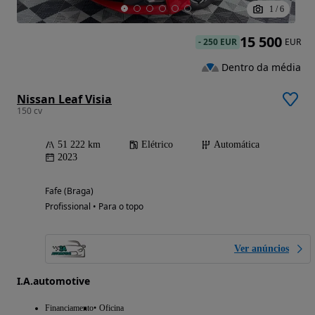
1
/
6
15 500
-
250 EUR
EUR
Dentro da média
Nissan Leaf Visia
150 cv
51 222 km
Elétrico
Automática
2023
Fafe (Braga)
Profissional • Para o topo
Ver anúncios
I.A.automotive
Financiamento
Oficina