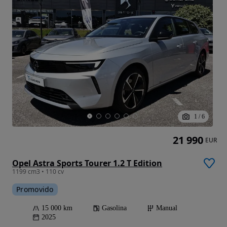
1
/
6
21 990
EUR
Opel Astra Sports Tourer 1.2 T Edition
1199 cm3 • 110 cv
Promovido
15 000 km
Gasolina
Manual
2025