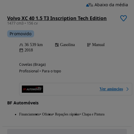
Abaixo da média
Volvo XC 40 1.5 T3 Inscription Tech Edition
1477 cm3 • 156 cv
Promovido
36 539 km
Gasolina
Manual
2018
Covelas (Braga)
Profissional • Para o topo
Ver anúncios
BF Automóveis
Financiamento
Oficina
Repações rápidas
Chapa e Pintura