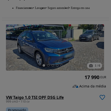
Financiamento
Lavagem
Seguro automóvel
Entrega em casa
1
/
6
17 990
EUR
Acima da média
VW Taigo 1.0 TSI OPF DSG Life
999 cm3 • 110 cv
Promovido