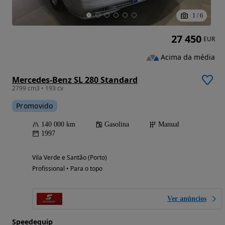
1
/
6
27 450
EUR
Acima da média
Mercedes-Benz SL 280 Standard
2799 cm3 • 193 cv
Promovido
140 000 km
Gasolina
Manual
1997
Vila Verde e Santão (Porto)
Profissional • Para o topo
Ver anúncios
Speedequip