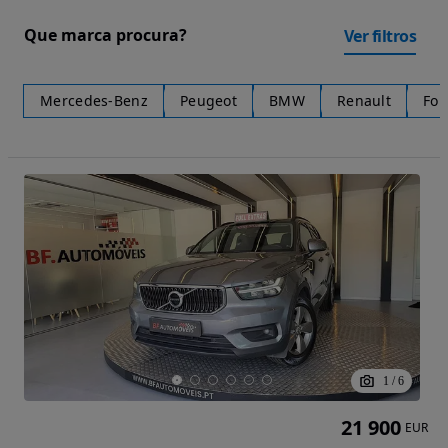
Que marca procura?
Ver filtros
Mercedes-Benz
Peugeot
BMW
Renault
For
1
/
6
21 900
EUR