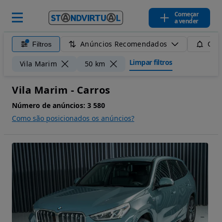
Começar
a vender
Anúncios Recomendados
Filtros
Guar
Limpar filtros
Vila Marim
50 km
Vila Marim - Carros
Número de anúncios:
3 580
Como são posicionados os anúncios?