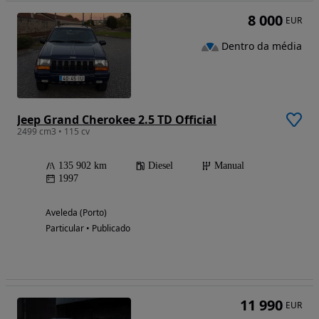
8 000
EUR
Dentro da média
Jeep Grand Cherokee 2.5 TD Official
2499 cm3 • 115 cv
135 902 km
Diesel
Manual
1997
Aveleda (Porto)
Particular • Publicado
11 990
EUR