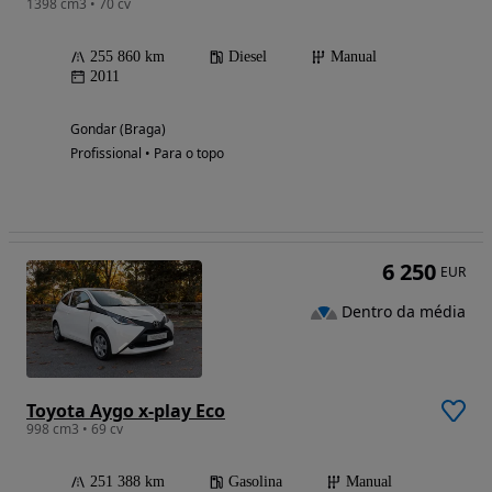
1398 cm3 • 70 cv
255 860 km
Diesel
Manual
2011
Gondar (Braga)
Profissional • Para o topo
6 250
EUR
Dentro da média
Toyota Aygo x-play Eco
998 cm3 • 69 cv
251 388 km
Gasolina
Manual