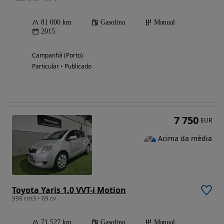
81 000 km
Gasolina
Manual
2015
Campanhã (Porto)
Particular • Publicado
7 750
EUR
Acima da média
Toyota Yaris 1.0 VVT-i Motion
998 cm3 • 69 cv
71 527 km
Gasolina
Manual