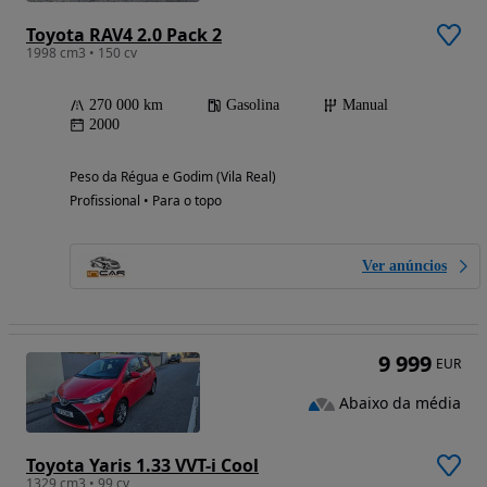
Toyota RAV4 2.0 Pack 2
1998 cm3 • 150 cv
270 000 km
Gasolina
Manual
2000
Peso da Régua e Godim (Vila Real)
Profissional • Para o topo
Ver anúncios
9 999
EUR
Abaixo da média
Toyota Yaris 1.33 VVT-i Cool
1329 cm3 • 99 cv