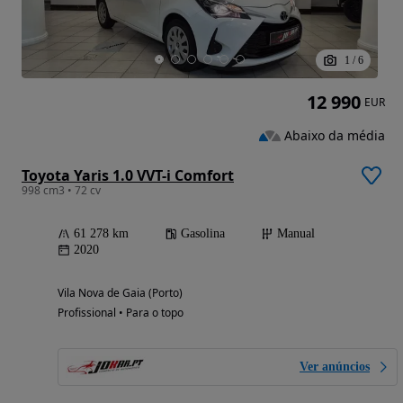
1
/
6
12 990
EUR
Abaixo da média
Toyota Yaris 1.0 VVT-i Comfort
998 cm3 • 72 cv
61 278 km
Gasolina
Manual
2020
Vila Nova de Gaia (Porto)
Profissional • Para o topo
Ver anúncios