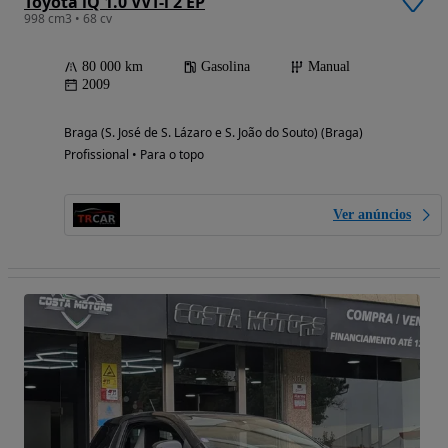
Toyota iQ 1.0 VVT-i 2 EP
998 cm3 • 68 cv
80 000 km
Gasolina
Manual
2009
Braga (S. José de S. Lázaro e S. João do Souto) (Braga)
Profissional • Para o topo
Ver anúncios