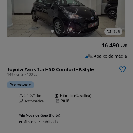
1
/
6
16 490
EUR
Abaixo da média
Toyota Yaris 1.5 HSD Comfort+P.Style
1497 cm3 • 100 cv
Promovido
24 071 km
Híbrido (Gasolina)
Automática
2018
Vila Nova de Gaia (Porto)
Profissional • Publicado