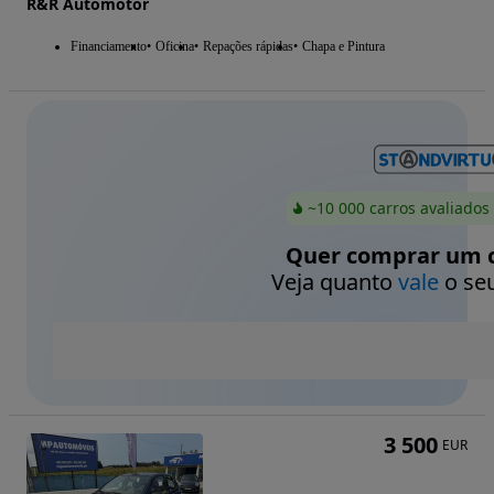
R&R Automotor
Financiamento
Oficina
Repações rápidas
Chapa e Pintura
~10 000 carros avaliados
Quer comprar um c
Veja quanto
vale
o seu
3 500
EUR