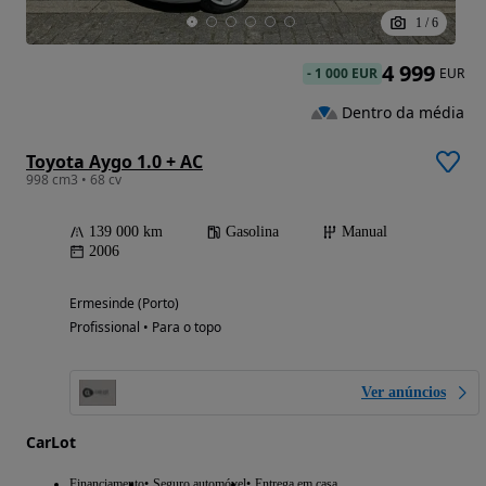
1
/
6
4 999
-
1 000 EUR
EUR
Dentro da média
Toyota Aygo 1.0 + AC
998 cm3 • 68 cv
139 000 km
Gasolina
Manual
2006
Ermesinde (Porto)
Profissional • Para o topo
Ver anúncios
CarLot
Financiamento
Seguro automóvel
Entrega em casa