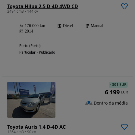
Toyota Hilux 2.5 D-4D 4WD CD
2494 cm3 • 144 cv
176 000 km
Diesel
Manual
2014
Porto (Porto)
Particular • Publicado
-
301 EUR
6 199
EUR
Dentro da média
Toyota Auris 1.4 D-4D AC
1364 cm3 • 90 cv