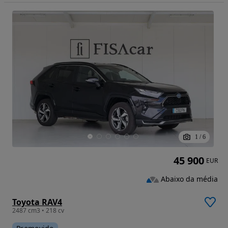
1
/
6
45 900
EUR
Abaixo da média
Toyota RAV4
2487 cm3 • 218 cv