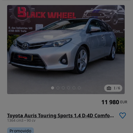
1
/
6
11 980
EUR
Toyota Auris Touring Sports 1.4 D-4D Comfort+Pack Sport
1364 cm3 • 90 cv
Promovido