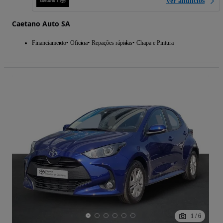
Ver anúncios
Caetano Auto SA
Financiamento
Oficina
Repações rápidas
Chapa e Pintura
1
/
6