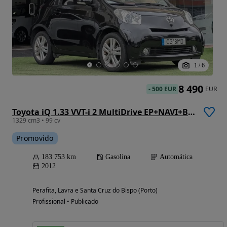
1
/
6
8 490
-
500 EUR
EUR
Toyota iQ 1.33 VVT-i 2 MultiDrive EP+NAVI+Bluetooth
1329 cm3 • 99 cv
Promovido
183 753 km
Gasolina
Automática
2012
Perafita, Lavra e Santa Cruz do Bispo (Porto)
Profissional • Publicado