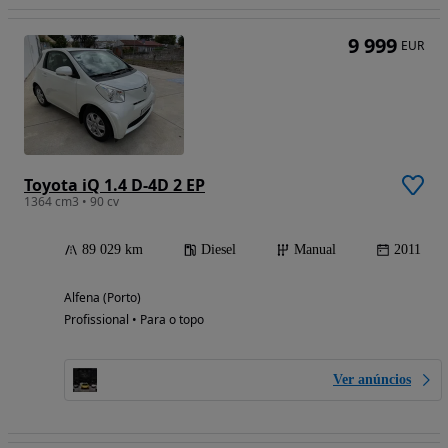
9 999
EUR
Toyota iQ 1.4 D-4D 2 EP
1364 cm3 • 90 cv
89 029 km
Diesel
Manual
2011
Alfena (Porto)
Profissional • Para o topo
Ver anúncios