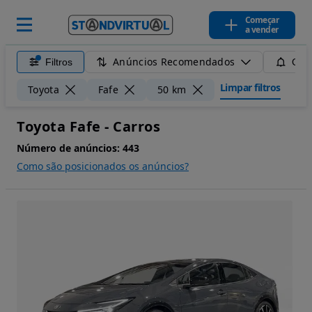
Começar
a vender
Anúncios Recomendados
Filtros
Guar
Limpar filtros
Toyota
Fafe
50 km
Toyota Fafe - Carros
Número de anúncios:
443
Como são posicionados os anúncios?