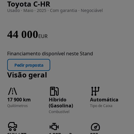
Toyota C-HR
Imagem 1 de 22
Usado · Maio · 2025 · Com garantia · Negociável
44 000
EUR
Financiamento disponível neste Stand
Pedir proposta
Visão geral
17 900 km
Híbrido
Automática
(Gasolina)
Quilómetros
Tipo de Caixa
Combustível