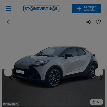
Começar
a vender
1
/
22