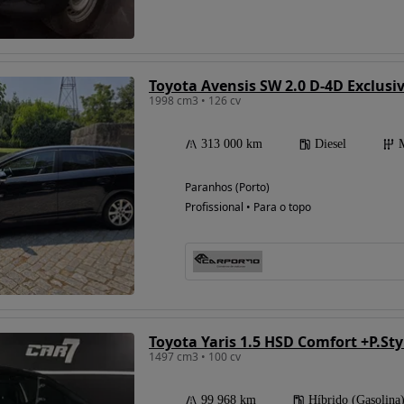
Possibilidade de
Toyota Avensis SW 2.0 D-4D Exclusi
financiamento
1998 cm3 • 126 cv
313 000 km
Diesel
Paranhos (Porto)
Profissional • Para o topo
Toyota Yaris 1.5 HSD Comfort +P.St
1497 cm3 • 100 cv
99 968 km
Híbrido (Gasolina