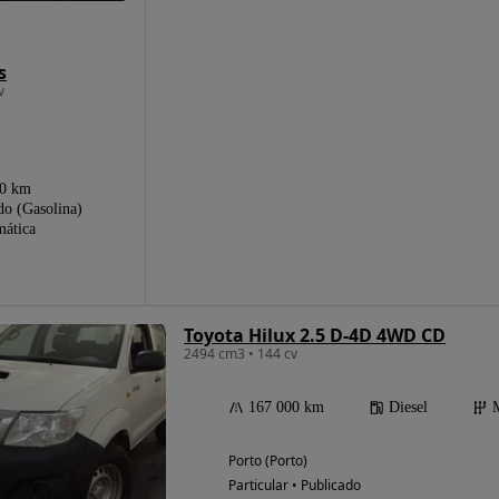
s
v
00 km
do (Gasolina)
ática
Toyota Hilux 2.5 D-4D 4WD CD
2494 cm3 • 144 cv
167 000 km
Diesel
Porto (Porto)
Particular • Publicado