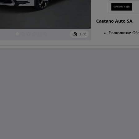
Caetano Auto SA
Financiamento
Ofic
1
/
6