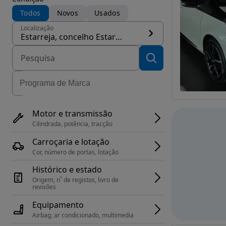
Todos
Novos
Usados
Localização
Estarreja, concelho Estarreja
Motor e transmissão
Cilindrada, potência, tracção
Carroçaria e lotação
Cor, número de portas, lotação
Histórico e estado
Origem, n˚ de registos, livro de 
revisões
Equipamento
Airbag, ar condicionado, multimedia