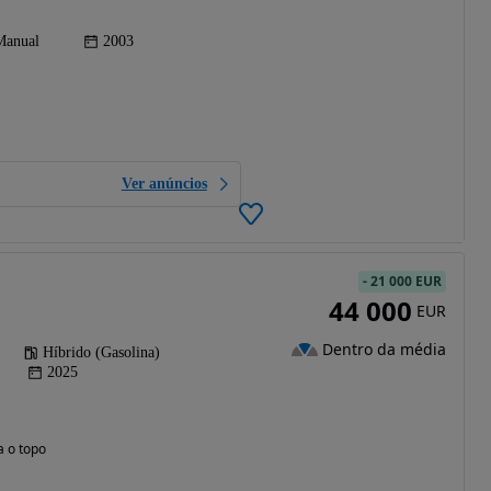
Manual
2003
Ver anúncios
-
21 000 EUR
44 000
EUR
Dentro da média
Híbrido (Gasolina)
2025
a o topo