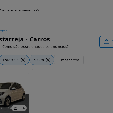
Serviços e ferramentas
Financiamento
Avaliar o meu carro
iamento
Serviço de check-up
Histórico do veículo
Toyota
Notícias e artigos
starreja - Carros
Como são posicionados os anúncios?
Estarreja
50 km
Limpar filtros
1
/
6