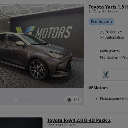
Toyota Yaris 1.5 
1490 cm3 • 130 cv
Promovido
70 000 km
Automática
Maia (Porto)
Profissional • Par
VFMotors
Financiamento
Ofic
1
/
6
Toyota RAV4 2.0 D-4D Pack 2
1995 cm3 • 116 cv