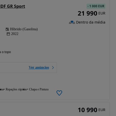
HDF GR Sport
-
1 000 EUR
21 990
EUR
Dentro da média
Híbrido (Gasolina)
2022
a o topo
Ver anúncios
ina
Repações rápidas
Chapa e Pintura
10 990
EUR