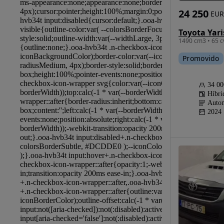
24 250
EUR
Toyota Yari
1490 cm3 • 65 c
Promovido
34 0
Híbri
Autom
2024