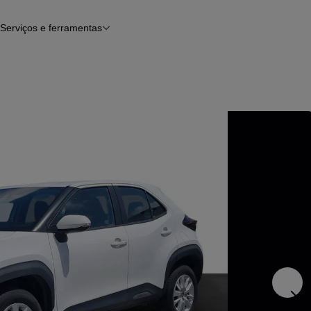
Serviços e ferramentas
Financiamento
Avaliar o meu carro
iamento
Serviço de check-up
Histórico do veículo
Notícias e artigos