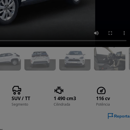
SUV / TT
1 490 cm3
116 cv
Segmento
Cilindrada
Potência
Reporta
us