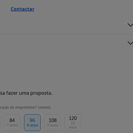
Contactar
sa fazer uma proposta.
ração do empréstimo? (meses)
120
84
96
108
10
7 anos
8 anos
9 anos
anos