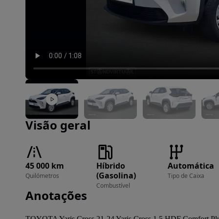
Imagem 1 de 17
Visão geral
45 000 km
Híbrido
Automática
(Gasolina)
Quilómetros
Tipo de Caixa
Combustível
Anotações
TOYOTA Yaris Cross 21-24 Yaris Cross 1.5 HDF Comfort Pl