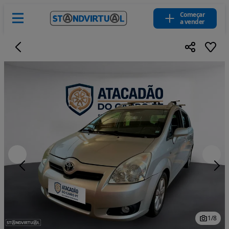
Começar
a vender
1
/
8