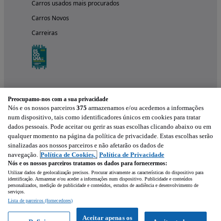
Carros usados mais procurados
Carros Novos
Carreiras
Preocupamo-nos com a sua privacidade
Nós e os nossos parceiros
375
armazenamos e/ou acedemos a informações
num dispositivo, tais como identificadores únicos em cookies para tratar
dados pessoais. Pode aceitar ou gerir as suas escolhas clicando abaixo ou em
qualquer momento na página da política de privacidade. Estas escolhas serão
Experimenta a aplicação
sinalizadas aos nossos parceiros e não afetarão os dados de
navegação.
Política de Cookies,
Política de Privacidade
Nós e os nossos parceiros tratamos os dados para fornecermos:
Utilizar dados de geolocalização precisos. Procurar ativamente as características do dispositivo para
identificação. Armazenar e/ou aceder a informações num dispositivo. Publicidade e conteúdos
personalizados, medição de publicidade e conteúdos, estudos de audiência e desenvolvimento de
serviços.
Lista de parceiros (fornecedores)
Mensagem
Aceitar apenas os