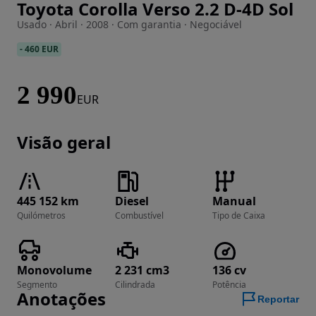
Toyota Corolla Verso 2.2 D-4D Sol
Imagem 1 de 8
Usado · Abril · 2008 · Com garantia · Negociável
-
460 EUR
2 990
EUR
Visão geral
445 152 km
Diesel
Manual
Quilómetros
Combustível
Tipo de Caixa
Monovolume
2 231 cm3
136 cv
Segmento
Cilindrada
Potência
Anotações
Reportar