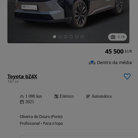
1
/
6
45 500
EUR
Dentro da média
Toyota bZ4X
167 cv
1 000 km
Elétrico
Automática
2025
Oliveira do Douro (Porto)
Profissional • Para o topo