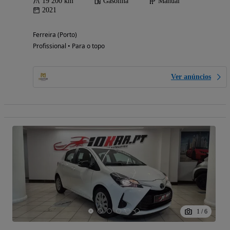
19 200 km
Gasolina
Manual
2021
Ferreira (Porto)
Profissional • Para o topo
Ver anúncios
1
/
6