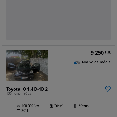
9 250
EUR
Abaixo da média
Toyota iQ 1.4 D-4D 2
1364 cm3 • 90 cv
108 992 km
Diesel
Manual
2011