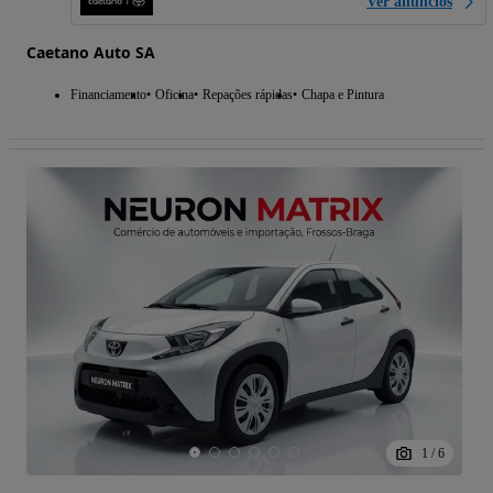
Ver anúncios
Caetano Auto SA
Financiamento
Oficina
Repações rápidas
Chapa e Pintura
1
/
6