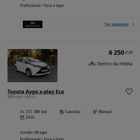
Profissional • Para o topo
Ver anúncios
6 250
EUR
Dentro da média
Toyota Aygo x-play Eco
998 cm3 • 69 cv
251 388 km
Gasolina
Manual
2016
Gondar (Braga)
Profissional • Para o topo