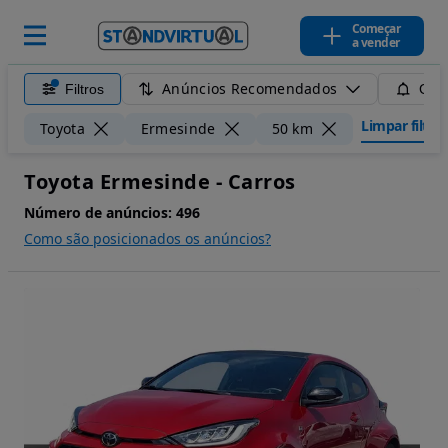
Começar
a vender
Anúncios Recomendados
Filtros
Guar
Limpar filtros
Toyota
Ermesinde
50 km
Toyota Ermesinde - Carros
Número de anúncios:
496
Como são posicionados os anúncios?