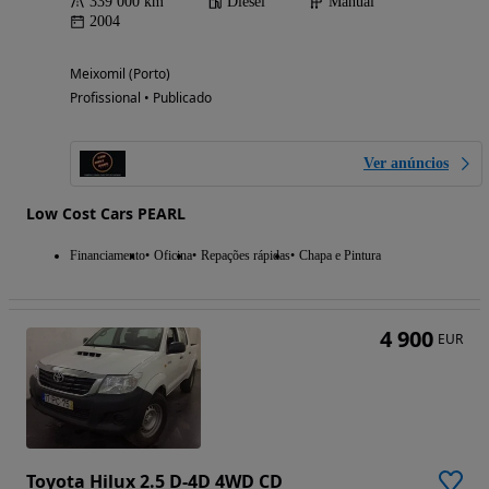
339 000 km
Diesel
Manual
2004
Meixomil (Porto)
Profissional • Publicado
Ver anúncios
Low Cost Cars PEARL
Financiamento
Oficina
Repações rápidas
Chapa e Pintura
4 900
EUR
Toyota Hilux 2.5 D-4D 4WD CD