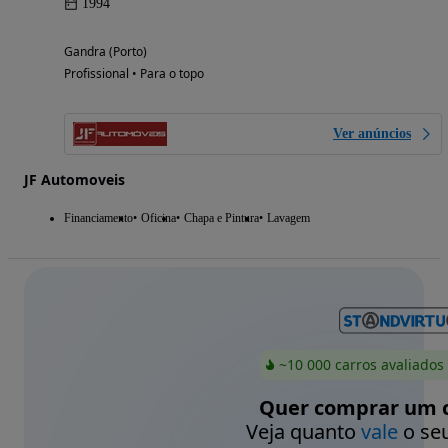
1994
Gandra (Porto)
Profissional • Para o topo
Ver anúncios
JF Automoveis
Financiamento
Oficina
Chapa e Pintura
Lavagem
~10 000 carros avaliados
Quer comprar um c
Veja quanto
vale
o seu