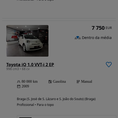
7 750
EUR
Dentro da média
Toyota iQ 1.0 VVT-i 2 EP
998 cm3 • 68 cv
80 000 km
Gasolina
Manual
2009
Braga (S. José de S. Lázaro e S. João do Souto) (Braga)
Profissional • Para o topo