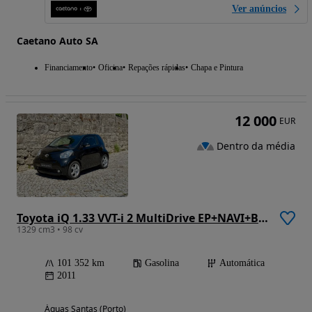
Ver anúncios
Caetano Auto SA
Financiamento
Oficina
Repações rápidas
Chapa e Pintura
12 000
EUR
Dentro da média
Toyota iQ 1.33 VVT-i 2 MultiDrive EP+NAVI+Bluetooth
1329 cm3 • 98 cv
101 352 km
Gasolina
Automática
2011
Águas Santas (Porto)