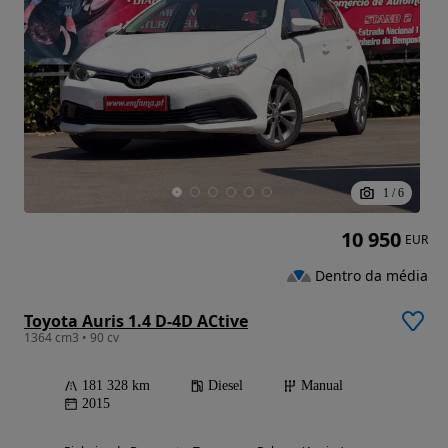
1
/
6
10 950
EUR
Dentro da média
Toyota Auris 1.4 D-4D ACtive
1364 cm3 • 90 cv
181 328 km
Diesel
Manual
2015