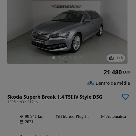
1
/
6
21 480
EUR
Dentro da média
Skoda Superb Break 1.4 TSI iV Style DSG
1395 cm3 • 217 cv
90 941 km
Híbrido Plug-In
Automática
2021