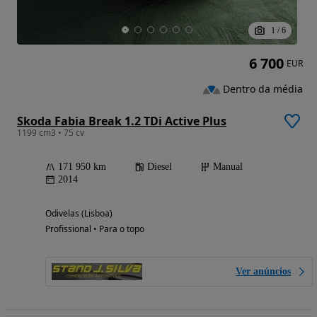
1
/
6
6 700
EUR
Dentro da média
Skoda Fabia Break 1.2 TDi Active Plus
1199 cm3 • 75 cv
171 950 km
Diesel
Manual
2014
Odivelas (Lisboa)
Profissional • Para o topo
Ver anúncios