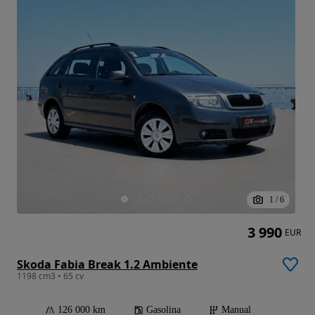
1
/
6
3 990
EUR
Skoda Fabia Break 1.2 Ambiente
1198 cm3 • 65 cv
126 000 km
Gasolina
Manual