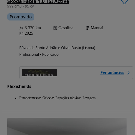
Skoda Fabia 1.0 TSI Active
999 cm3 • 95 cv
Promovido
3 320 km
Gasolina
Manual
2025
Póvoa de Santo Adrião e Olival Basto (Lisboa)
Profissional • Publicado
Ver anúncios
Flexishields
Financiamento
Oficina
Repações rápidas
Lavagem