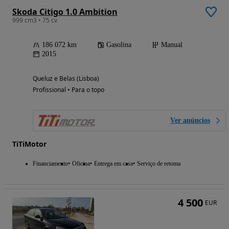
Skoda Citigo 1.0 Ambition
999 cm3 • 75 cv
186 072 km
Gasolina
Manual
2015
Queluz e Belas (Lisboa)
Profissional • Para o topo
Ver anúncios
TiTiMotor
Financiamento
Oficina
Entrega em casa
Serviço de retoma
4 500
EUR