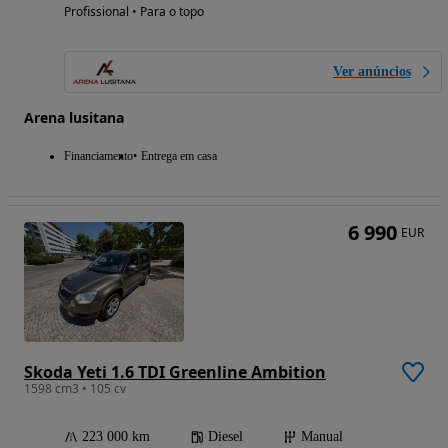
Profissional • Para o topo
Ver anúncios
Arena lusitana
Financiamento
Entrega em casa
6 990
EUR
Skoda Yeti 1.6 TDI Greenline Ambition
1598 cm3 • 105 cv
223 000 km
Diesel
Manual