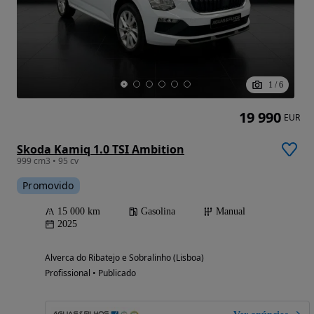
1
/
6
19 990
EUR
Skoda Kamiq 1.0 TSI Ambition
999 cm3 • 95 cv
Promovido
15 000 km
Gasolina
Manual
2025
Alverca do Ribatejo e Sobralinho (Lisboa)
Profissional • Publicado