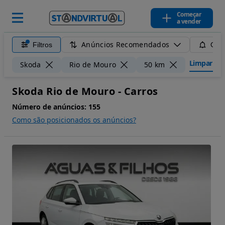
Começar
a vender
Anúncios Recomendados
Filtros
Guar
Limpar filt
Skoda
Rio de Mouro
50 km
Skoda Rio de Mouro - Carros
Número de anúncios:
155
Como são posicionados os anúncios?