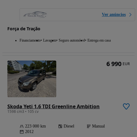
Ver anúncios
Força de Tração
Financiamento
Lavagem
Seguro automóvel
Entrega em casa
6 990
EUR
Skoda Yeti 1.6 TDI Greenline Ambition
1598 cm3 • 105 cv
223 000 km
Diesel
Manual
2012