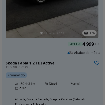
1
/
6
4 999
-
491 EUR
EUR
Abaixo da média
Skoda Fabia 1.2 TDI Active
1199 cm3 • 75 cv
Promovido
180 443 km
Diesel
Manual
2012
Almada, Cova da Piedade, Pragal e Cacilhas (Setúbal)
Profissional • Publicado