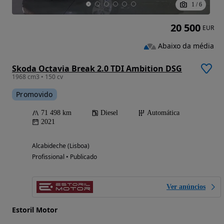
1
/
6
20 500
EUR
Abaixo da média
Skoda Octavia Break 2.0 TDI Ambition DSG
1968 cm3 • 150 cv
Promovido
71 498 km
Diesel
Automática
2021
Alcabideche (Lisboa)
Profissional • Publicado
Ver anúncios
Estoril Motor