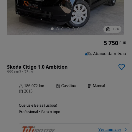
1
/
6
5 750
EUR
Abaixo da média
Skoda Citigo 1.0 Ambition
999 cm3 • 75 cv
186 072 km
Gasolina
Manual
2015
Queluz e Belas (Lisboa)
Profissional • Para o topo
Ver anúncios