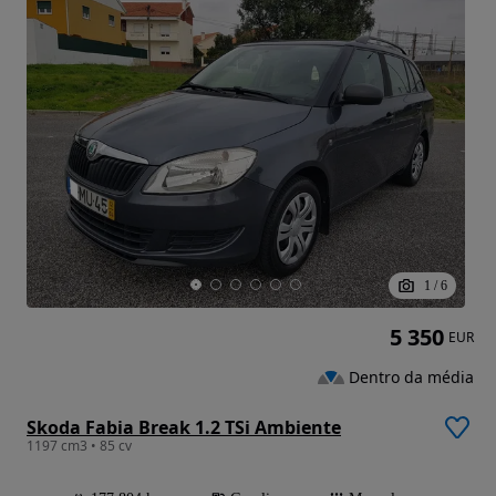
1
/
6
5 350
EUR
Dentro da média
Skoda Fabia Break 1.2 TSi Ambiente
1197 cm3 • 85 cv