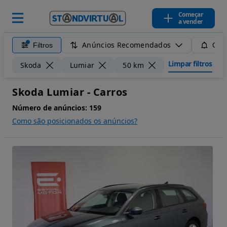
Começar
a vender
Anúncios Recomendados
Filtros
Guar
Limpar filtros
Skoda
Lumiar
50 km
Skoda Lumiar - Carros
Número de anúncios:
159
Como são posicionados os anúncios?