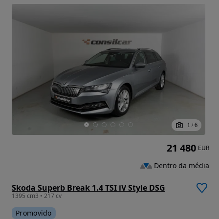
1
/
6
21 480
EUR
Dentro da média
Skoda Superb Break 1.4 TSI iV Style DSG
1395 cm3 • 217 cv
Promovido