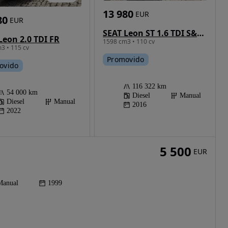
13 980
EUR
80
EUR
SEAT Leon ST 1.6 TDI S&S Style
Leon 2.0 TDI FR
1598 cm3 • 110 cv
3 • 115 cv
Promovido
ovido
116 322 km
54 000 km
Diesel
Manual
Diesel
Manual
2016
2022
5 500
EUR
Manual
1999