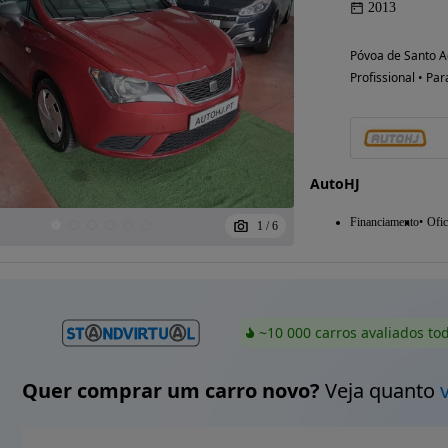
2013
Póvoa de Santo Ad
Profissional • Par
AutoHJ
Financiamento
Ofic
1
/
6
~10 000 carros avaliados to
Quer comprar um carro novo?
Veja quanto