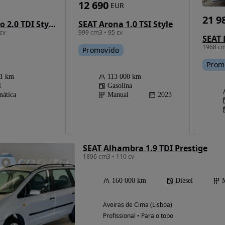
12 690
EUR
21 9
SEAT Tarraco 2.0 TDI Style DSG
SEAT Arona 1.0 TSI Style
cv
999 cm3 • 95 cv
SEAT 
1968 cm
Promovido
Prom
61 km
113 000 km
l
Gasolina
ática
Manual
2023
SEAT Alhambra 1.9 TDI Prestige
1896 cm3 • 110 cv
160 000 km
Diesel
Aveiras de Cima (Lisboa)
Profissional • Para o topo