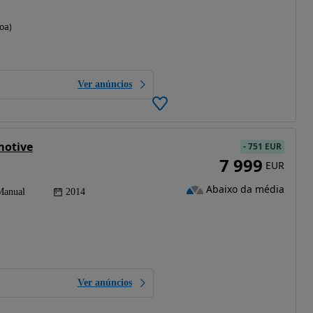
boa)
Ver anúncios
motive
-
751 EUR
7 999
EUR
Abaixo da média
Manual
2014
Ver anúncios