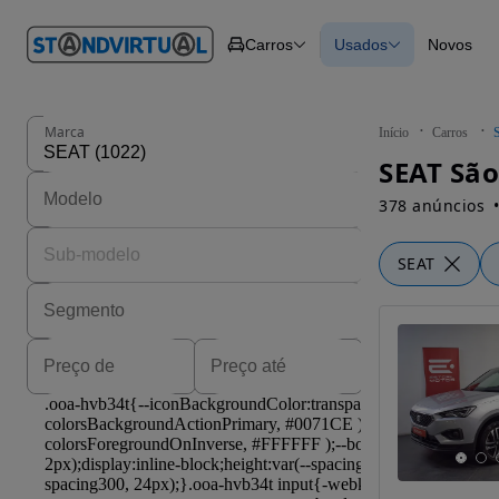
O nº 1
Carros
Usados
Novos
em
Carros
Carros
Comerciais
Todos os carros
Motos
Carros elétricos
Barcos
Carros com financ
Autocaravanas
Novos
Marca
Início
Carros
Pesados
SEAT São
378 anúncios
SEAT