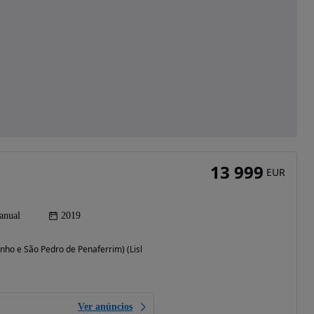
13 999
EUR
anual
2019
inho e São Pedro de Penaferrim) (Lisboa)
Ver anúncios