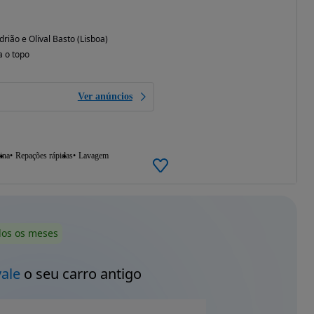
rião e Olival Basto (Lisboa)
a o topo
Ver anúncios
ina
Repações rápidas
Lavagem
dos os meses
vale
o seu carro antigo