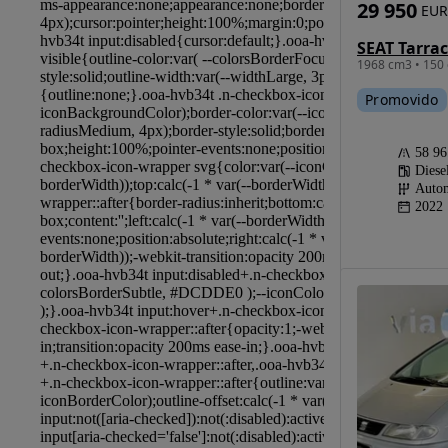
29 950
EUR
1968 cm3 • 150 
Promovido
58 9
Diese
Autom
2022