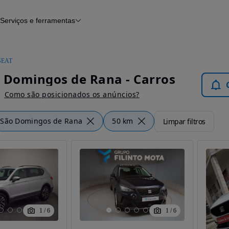
Serviços e ferramentas
Financiamento
Avaliar o meu carro
iamento
Serviço de check-up
Histórico do veículo
SEAT
Notícias e artigos
 Domingos de Rana - Carros
Como são posicionados os anúncios?
São Domingos de Rana
50 km
Limpar filtros
1
/
6
1
/
6