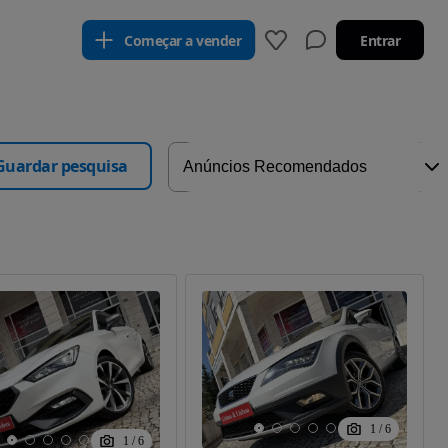
Começar a vender
Entrar
Guardar pesquisa
1
/
6
1
/
6