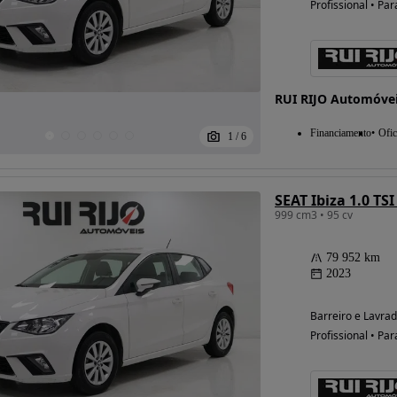
Profissional • Par
RUI RIJO Automóve
Financiamento
Ofic
1
/
6
SEAT Ibiza 1.0 TS
999 cm3 • 95 cv
79 952 km
2023
Barreiro e Lavrad
Profissional • Par