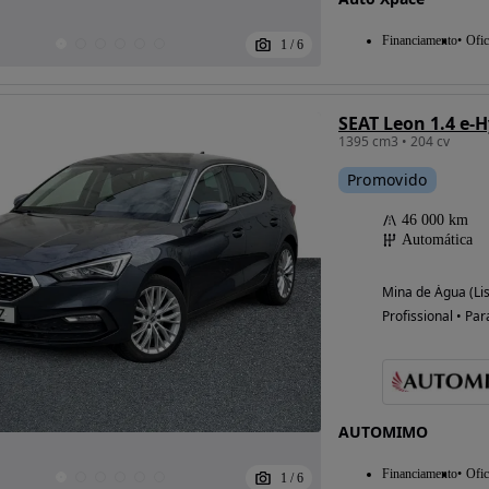
Financiamento
Ofic
1
/
6
SEAT Leon 1.4 e-
1395 cm3 • 204 cv
Promovido
46 000 km
Automática
Mina de Água (Li
Profissional • Par
AUTOMIMO
Financiamento
Ofic
1
/
6