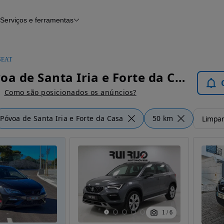
Serviços e ferramentas
Financiamento
Avaliar o meu carro
iamento
Serviço de check-up
Histórico do veículo
SEAT
Notícias e artigos
SEAT Póvoa de Santa Iria e Forte da Casa - Carros
Como são posicionados os anúncios?
Póvoa de Santa Iria e Forte da Casa
50 km
Limpar 
1
/
6