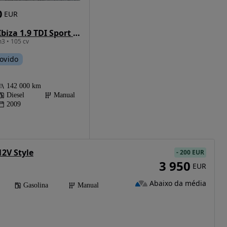
0
EUR
SEAT Ibiza 1.9 TDI Sport DPF
3 • 105 cv
ovido
142 000 km
Diesel
Manual
2009
12V Style
-
200 EUR
3 950
EUR
Abaixo da média
Gasolina
Manual