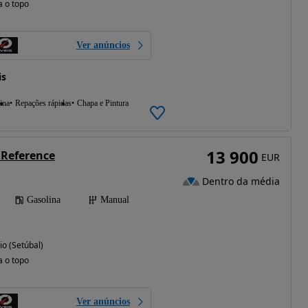
a o topo
Ver anúncios
is
ina
Repações rápidas
Chapa e Pintura
13 900
I Reference
EUR
Dentro da média
Gasolina
Manual
io (Setúbal)
a o topo
Ver anúncios