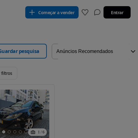
Começar a vender
Entrar
Guardar pesquisa
filtros
1
/
6