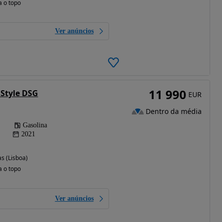
a o topo
Ver anúncios
11 990
I Style DSG
EUR
Dentro da média
Gasolina
2021
s (Lisboa)
a o topo
Ver anúncios