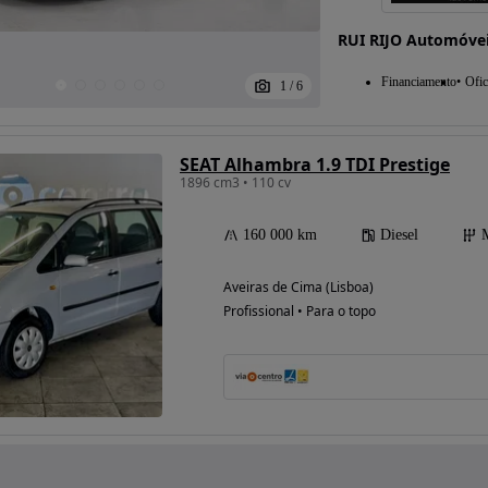
RUI RIJO Automóve
Financiamento
Ofic
1
/
6
SEAT Alhambra 1.9 TDI Prestige
1896 cm3 • 110 cv
160 000 km
Diesel
Aveiras de Cima (Lisboa)
Profissional • Para o topo