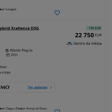
ina
Lavagem
Hybrid Xcellence DSG
-
730 EUR
22 750
EUR
Dentro da média
Híbrido Plug-In
2021
sboa)
a o topo
Ver anúncios
ina
Chapa e Pintura
Serviço de Pneus