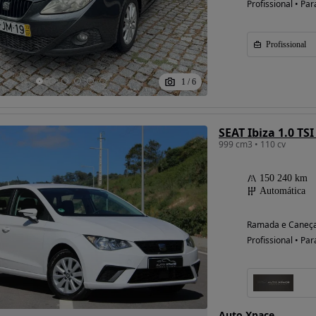
Profissional • Par
Profissional
Possibilidade de
financiamento
1
/
6
SEAT Ibiza 1.0 TS
999 cm3 • 110 cv
150 240 km
Automática
Ramada e Caneça
Profissional • Par
Auto Xpace