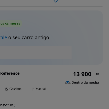
dos os meses
vale
o seu carro antigo
13 900
I Reference
EUR
Dentro da média
Gasolina
Manual
io (Setúbal)