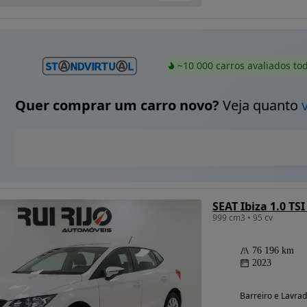
~10 000 carros avaliados to
Quer comprar um carro novo?
Veja quanto
SEAT Ibiza 1.0 TS
999 cm3 • 95 cv
76 196 km
2023
Barreiro e Lavrad