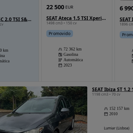
22 500
6 99
EUR
SEAT Ateca 1.5 TSI Xperience DSG
SEAT Leon SC 2.0 TSI S&S DSG Cupra 300
1498 cm3 • 150 cv
cv
1896 cm
Promovido
Prom
72 362 km
00 km
Gasolina
ina
Automática
ática
2023
SEAT Ibiza ST 1.2 
1198 cm3 • 70 cv
152 157 km
2010
Lumiar (Lisboa)