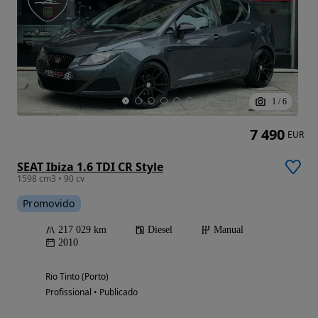
1
/
6
7 490
EUR
SEAT Ibiza 1.6 TDI CR Style
1598 cm3 • 90 cv
Promovido
217 029 km
Diesel
Manual
2010
Rio Tinto (Porto)
Profissional • Publicado