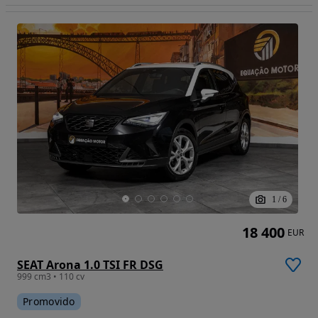
1
/
6
18 400
EUR
SEAT Arona 1.0 TSI FR DSG
999 cm3 • 110 cv
Promovido