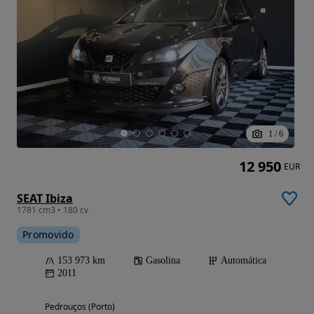
1
/
6
12 950
EUR
SEAT Ibiza
1781 cm3 • 180 cv
Promovido
153 973 km
Gasolina
Automática
2011
Pedrouços (Porto)