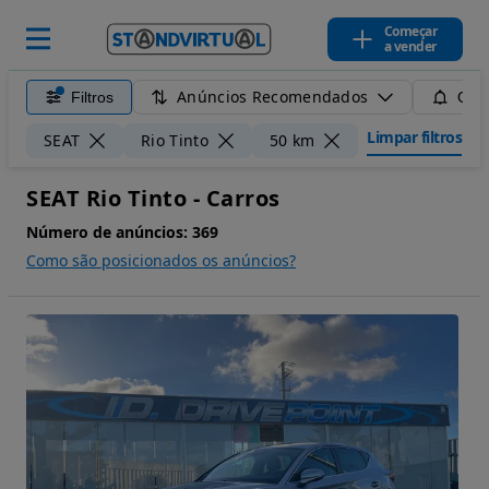
Começar
a vender
Anúncios Recomendados
Filtros
Guar
Limpar filtros
SEAT
Rio Tinto
50 km
SEAT Rio Tinto - Carros
Número de anúncios:
369
Como são posicionados os anúncios?