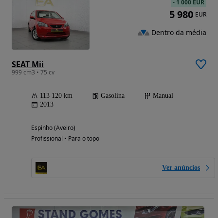
-
1 000 EUR
5 980
EUR
Dentro da média
SEAT Mii
999 cm3 • 75 cv
113 120 km
Gasolina
Manual
2013
Espinho (Aveiro)
Profissional • Para o topo
Ver anúncios