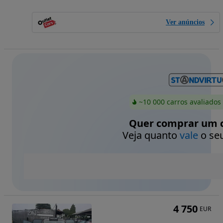
Ver anúncios
~10 000 carros avaliados
Quer comprar um c
Veja quanto
vale
o seu
4 750
EUR