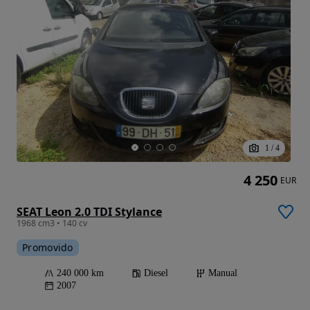
1
/
4
4 250
EUR
SEAT Leon 2.0 TDI Stylance
1968 cm3 • 140 cv
Promovido
240 000 km
Diesel
Manual
2007