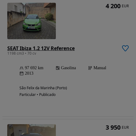
4 200
EUR
SEAT Ibiza 1.2 12V Reference
1198 cm3 • 70 cv
97 692 km
Gasolina
Manual
2013
São Felix da Marinha (Porto)
Particular • Publicado
3 950
EUR