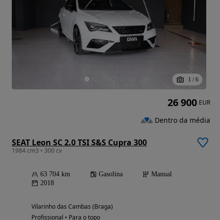
1
/
6
26 900
EUR
Dentro da média
SEAT Leon SC 2.0 TSI S&S Cupra 300
1984 cm3 • 300 cv
63 704 km
Gasolina
Manual
2018
Vilarinho das Cambas (Braga)
Profissional • Para o topo