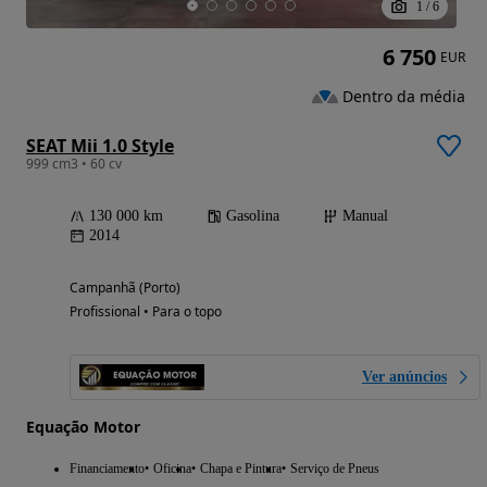
1
/
6
6 750
EUR
Dentro da média
SEAT Mii 1.0 Style
999 cm3 • 60 cv
130 000 km
Gasolina
Manual
2014
Campanhã (Porto)
Profissional • Para o topo
Ver anúncios
Equação Motor
Financiamento
Oficina
Chapa e Pintura
Serviço de Pneus