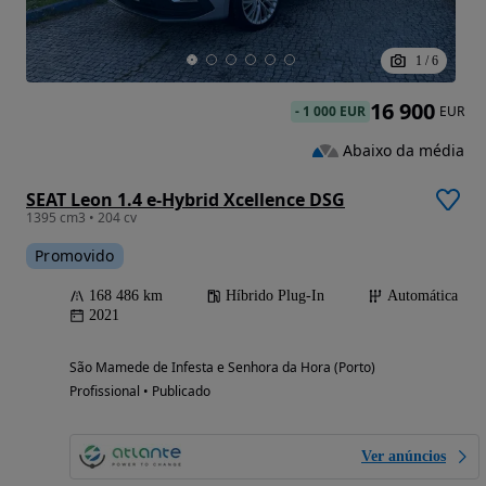
1
/
6
16 900
-
1 000 EUR
EUR
Abaixo da média
SEAT Leon 1.4 e-Hybrid Xcellence DSG
1395 cm3 • 204 cv
Promovido
168 486 km
Híbrido Plug-In
Automática
2021
São Mamede de Infesta e Senhora da Hora (Porto)
Profissional • Publicado
Ver anúncios