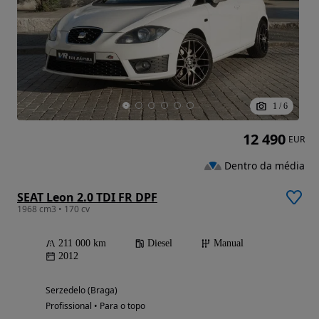
1
/
6
12 490
EUR
Dentro da média
SEAT Leon 2.0 TDI FR DPF
1968 cm3 • 170 cv
211 000 km
Diesel
Manual
2012
Serzedelo (Braga)
Profissional • Para o topo