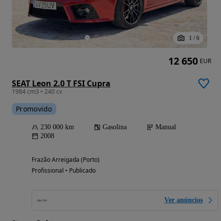
1
/
6
12 650
EUR
SEAT Leon 2.0 T FSI Cupra
1984 cm3 • 240 cv
Promovido
230 000 km
Gasolina
Manual
2008
Frazão Arreigada (Porto)
Profissional • Publicado
Ver anúncios