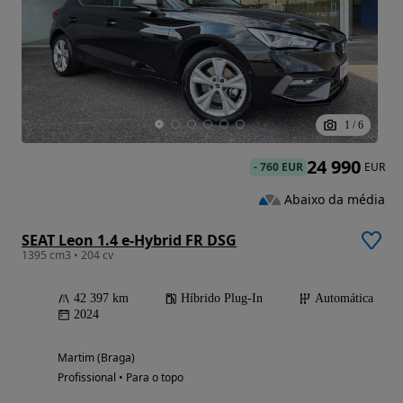
1
/
6
24 990
-
760 EUR
EUR
Abaixo da média
SEAT Leon 1.4 e-Hybrid FR DSG
1395 cm3 • 204 cv
42 397 km
Híbrido Plug-In
Automática
2024
Martim (Braga)
Profissional • Para o topo