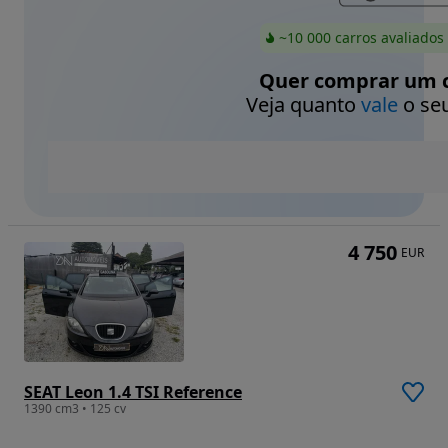
~10 000 carros avaliados
Quer comprar um c
Veja quanto
vale
o seu
4 750
EUR
SEAT Leon 1.4 TSI Reference
1390 cm3 • 125 cv