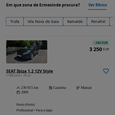
Em que zona de Ermesinde procura?
Ver filtros
Trofa
Vila Nova de Gaia
Ramalde
Penafiel
-
240 EUR
3 250
EUR
SEAT Ibiza 1.2 12V Style
1198 cm3 • 70 cv
230 815 km
Gasolina
Manual
2009
Porto (Porto)
Profissional • Para o topo