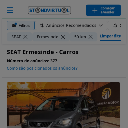
Começar
a vender
Anúncios Recomendados
Filtros
Guar
Limpar filtros
SEAT
Ermesinde
50 km
SEAT Ermesinde - Carros
Número de anúncios:
377
Como são posicionados os anúncios?