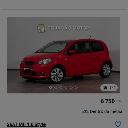
1
/
6
6 750
EUR
Dentro da média
SEAT Mii 1.0 Style