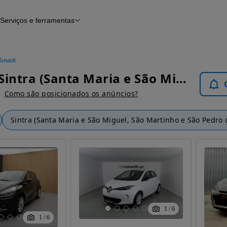
Serviços e ferramentas
Financiamento
Avaliar o meu carro
iamento
Serviço de check-up
Histórico do veículo
Renault
Notícias e artigos
Renault Sintra (Santa Maria e São Miguel, São Martinho e São Pedro de Penaferrim) - Carros
Como são posicionados os anúncios?
Sintra (Santa Maria e São Miguel, São Martinho e São Pedro 
1
/
6
1
/
6