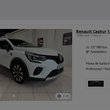
Renault Captur 1.
1598 cm3 • 143 cv
137 989 km
Automática
Póvoa de Santa Ir
Profissional • Par
1
/
6