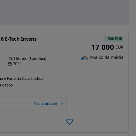
6 E-Tech Intens
-
500 EUR
17 000
EUR
Abaixo da média
Híbrido (Gasolina)
2022
ia e Forte da Casa (Lisboa)
a o topo
Ver anúncios