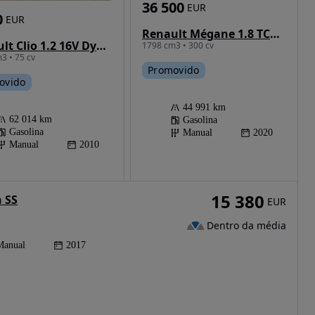
36 500
EUR
0
EUR
Renault Mégane 1.8 TCe R.S.
Renault Clio 1.2 16V Dynamique
1798 cm3 • 300 cv
3 • 75 cv
Promovido
ovido
44 991 km
62 014 km
Gasolina
Gasolina
Manual
2020
Manual
2010
15 380
n SS
EUR
Dentro da média
Manual
2017