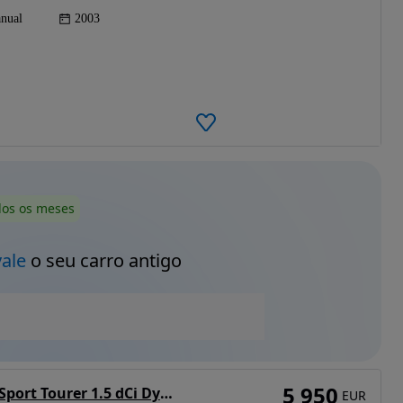
nual
2003
dos os meses
vale
o seu carro antigo
5 950
Renault Mégane Sport Tourer 1.5 dCi Dynamique
EUR