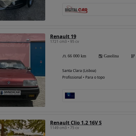
Possibilidade de
financiamento
Renault 19
1721 cm3 • 95 cv
66 000 km
Gasolina
Santa Clara (Lisboa)
Profissional • Para o topo
Renault Clio 1.2 16V S
1149 cm3 • 75 cv