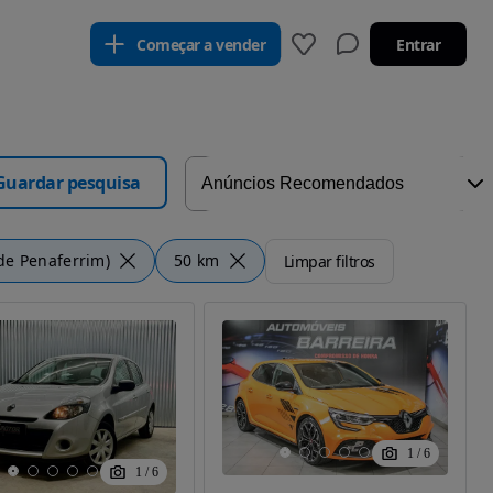
Começar a vender
Entrar
Guardar pesquisa
de Penaferrim)
50 km
Limpar filtros
1
/
6
1
/
6