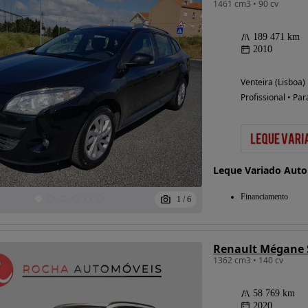
1461 cm3 • 90 cv
189 471 km
2010
Venteira (Lisboa)
Profissional • Par
Leque Variado Aut
Financiamento
1
/
6
Renault Mégane 
1362 cm3 • 140 cv
58 769 km
2020