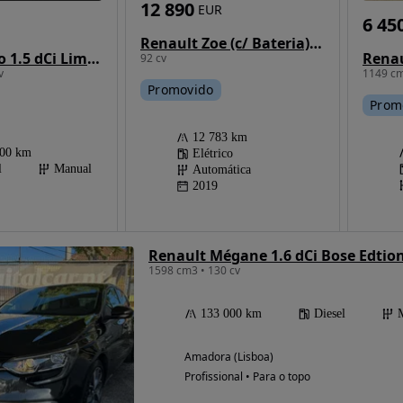
12 890
EUR
6 45
Renault Zoe (c/ Bateria) Life 40
Renault Clio 1.5 dCi Limited
92 cv
1149 cm
v
Promovido
Prom
12 783 km
000 km
Elétrico
l
Manual
Automática
2019
Renault Mégane 1.6 dCi Bose Edtio
1598 cm3 • 130 cv
133 000 km
Diesel
Amadora (Lisboa)
Profissional • Para o topo