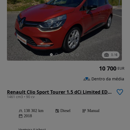
1
/
6
10 700
EUR
Dentro da média
Renault Clio Sport Tourer 1.5 dCi Limited EDition
1461 cm3 • 90 cv
138 302 km
Diesel
Manual
2018
Venteira (Lisboa)