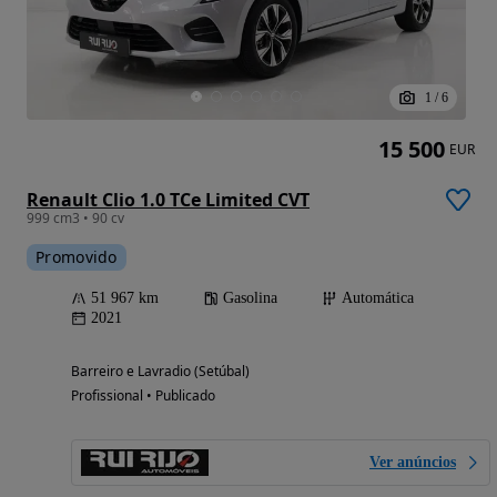
1
/
6
15 500
EUR
Renault Clio 1.0 TCe Limited CVT
999 cm3 • 90 cv
Promovido
51 967 km
Gasolina
Automática
2021
Barreiro e Lavradio (Setúbal)
Profissional • Publicado
Ver anúncios