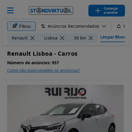
Começar
a vender
Anúncios Recomendados
Filtros
Guar
Limpar filtros
Renault
Lisboa
50 km
Renault Lisboa - Carros
Número de anúncios:
957
Como são posicionados os anúncios?