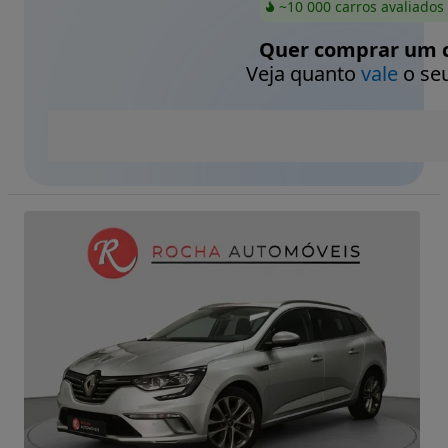
~10 000 carros avaliados
Quer comprar um c
Veja quanto
vale
o seu