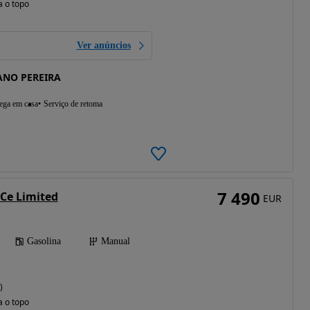
a o topo
Ver anúncios
ANO PEREIRA
ega em casa
Serviço de retoma
7 490
TCe Limited
EUR
Gasolina
Manual
)
a o topo