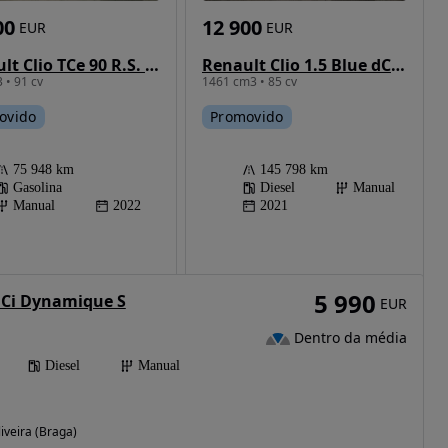
12 900
00
EUR
EUR
Renault Clio 1.5 Blue dCi Zen
Renault Clio TCe 90 R.S. LINE
1461 cm3 • 85 cv
 • 91 cv
Promovido
ovido
145 798 km
75 948 km
Diesel
Manual
Gasolina
2021
Manual
2022
5 990
 dCi Dynamique S
EUR
Dentro da média
Diesel
Manual
iveira (Braga)