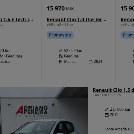
15 970
15 9
EUR
Renault Clio 1.0 TCe Techno
Renault Clio 1.6 E-Tech Intens
999 cm3 • 91 cv
cv
999 cm3
Promovido
Prom
52 029 km
470 km
Gasolina
do (Gasolina)
Manual
2024
ática
Renault Clio 1.5
1461 cm3 • 90 cv
211 000 km
2011
Fonte Arcada e Ol