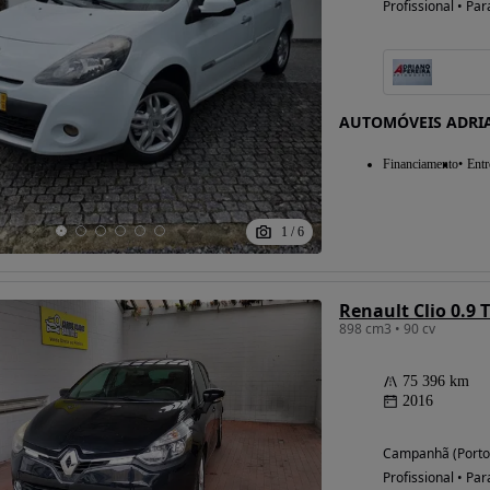
Profissional • Par
Possibilidade de
financiamento
AUTOMÓVEIS ADRI
Financiamento
Entr
1
/
6
Renault Clio 0.9 
898 cm3 • 90 cv
75 396 km
2016
Campanhã (Porto
Profissional • Par