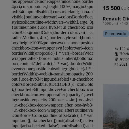
15 500
EUR
1598 cm3 • 140 
Promovido
122 
Híbri
Autom
2021