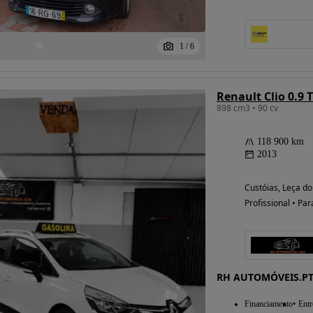
1
/
6
Renault Clio 0.9
898 cm3 • 90 cv
118 900 km
2013
Custóias, Leça do
Profissional • Par
RH AUTOMÓVEIS.P
Financiamento
Entr