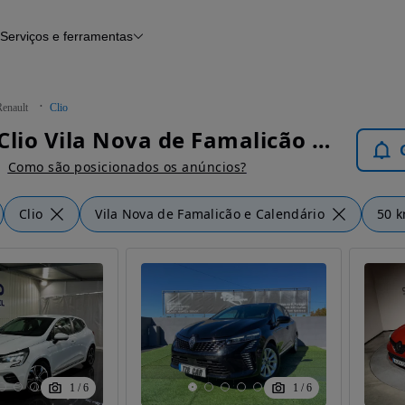
Serviços e ferramentas
Financiamento
Avaliar o meu carro
iamento
Serviço de check-up
Histórico do veículo
Renault
Clio
Notícias e artigos
Renault Clio Vila Nova de Famalicão e Calendário - Carros
Como são posicionados os anúncios?
Clio
Vila Nova de Famalicão e Calendário
50 
1
/
6
1
/
6