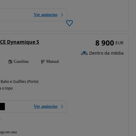
Ver anúncios
8 900
 TCE Dynamique S
EUR
Dentro da média
Gasolina
Manual
 Balio e Guifões (Porto)
a o topo
Ver anúncios
T
ega em casa