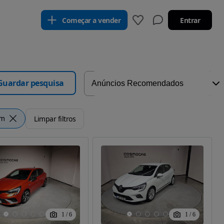
Começar a vender
Entrar
Guardar pesquisa
km
Limpar filtros
1
/
6
1
/
6