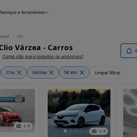
Serviços e ferramentas
Financiamento
Avaliar o meu carro
iamento
Serviço de check-up
Histórico do veículo
Renault
Clio
Notícias e artigos
Clio Várzea - Carros
Como são posicionados os anúncios?
Clio
Várzea
50 km
Limpar filtros
1
/
6
1
/
6