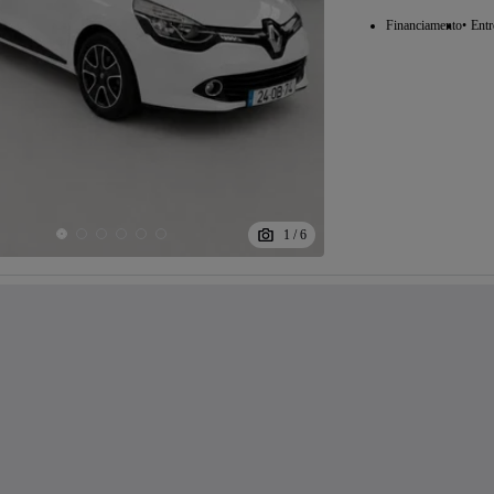
Financiamento
Entr
1
/
6