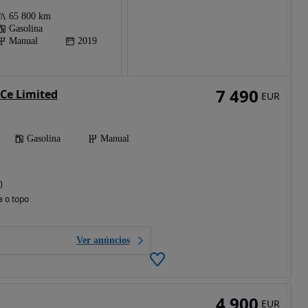
65 800 km
Gasolina
Manual
2019
7 490
TCe Limited
EUR
Gasolina
Manual
)
a o topo
Ver anúncios
4 900
EUR