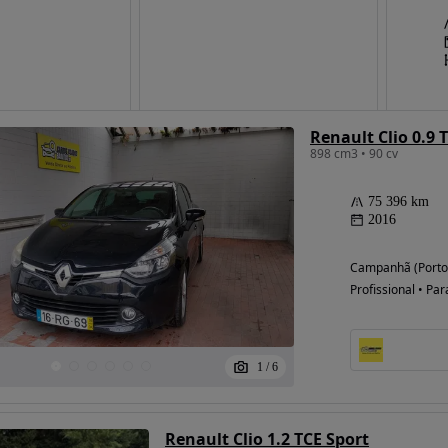
Possibilidade de
financiamento
Renault Clio 0.9 
898 cm3 • 90 cv
75 396 km
2016
Campanhã (Porto
Profissional • Par
1
/
6
Renault Clio 1.2 TCE Sport