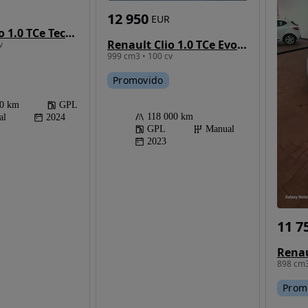
12 950
EUR
Renault Clio 1.0 TCe Techno Bi-Fuel
Renault Clio 1.0 TCe Evolution Bi-Fuel
v
999 cm3 • 100 cv
Promovido
00 km
GPL
118 000 km
al
2024
GPL
Manual
2023
11 7
898 cm3
Prom