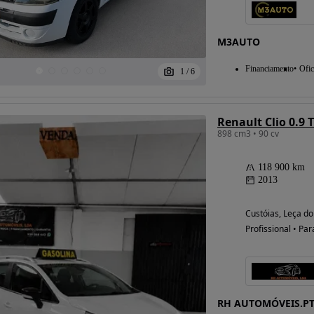
M3AUTO
Financiamento
Ofic
1
/
6
Renault Clio 0.9
898 cm3 • 90 cv
118 900 km
2013
Custóias, Leça do
Profissional • Par
RH AUTOMÓVEIS.P