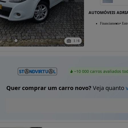
AUTOMÓVEIS ADRI
Financiamento
Entr
1
/
6
~10 000 carros avaliados to
Quer comprar um carro novo?
Veja quanto