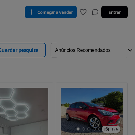
Começar a vender
Entrar
Guardar pesquisa
1
/
6