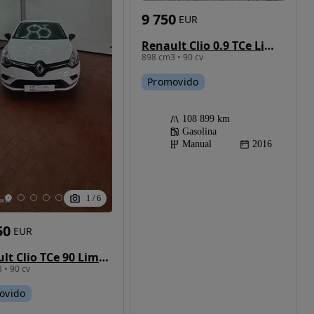
9 750
EUR
Renault Clio 0.9 TCe Limited Edition
898 cm3 • 90 cv
Promovido
108 899 km
Gasolina
Manual
2016
1
/
6
50
EUR
Renault Clio TCe 90 Limited
 • 90 cv
ovido