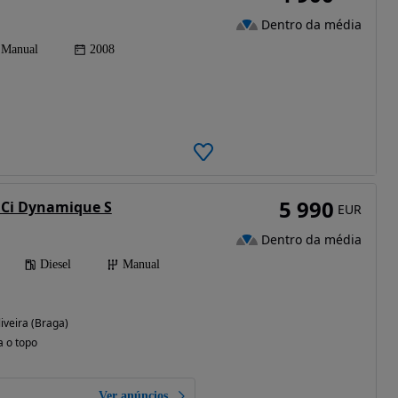
Dentro da média
Manual
2008
5 990
 dCi Dynamique S
EUR
Dentro da média
Diesel
Manual
iveira (Braga)
a o topo
Ver anúncios