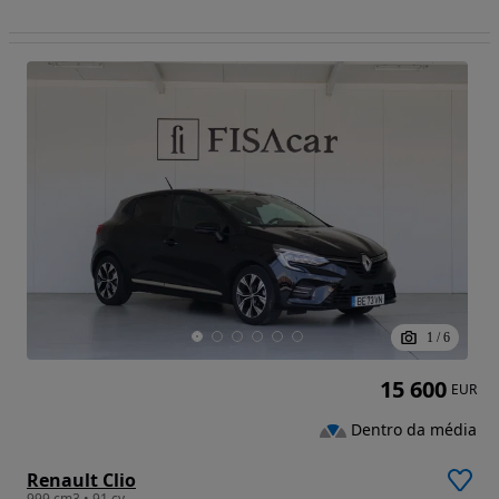
1
/
6
15 600
EUR
Dentro da média
Renault Clio
999 cm3 • 91 cv