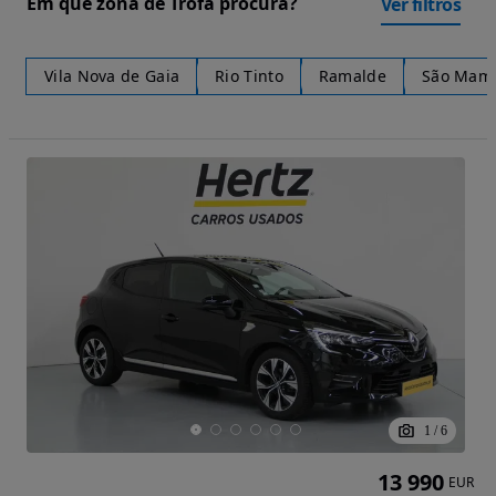
Em que zona de Trofa procura?
Ver filtros
Vila Nova de Gaia
Rio Tinto
Ramalde
São Mame
1
/
6
13 990
EUR