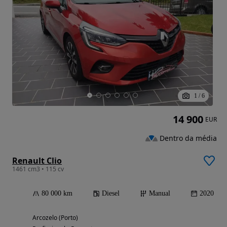
1
/
6
14 900
EUR
Dentro da média
Renault Clio
1461 cm3 • 115 cv
80 000 km
Diesel
Manual
2020
Arcozelo (Porto)