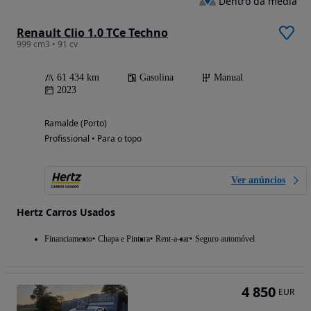
Dentro da média
Renault Clio 1.0 TCe Techno
999 cm3 • 91 cv
61 434 km
Gasolina
Manual
2023
Ramalde (Porto)
Profissional • Para o topo
Ver anúncios
Hertz Carros Usados
Financiamento
Chapa e Pintura
Rent-a-car
Seguro automóvel
4 850
EUR