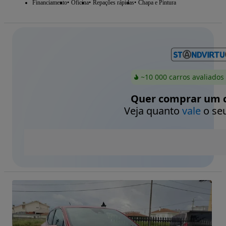
Financiamento
Oficina
Repações rápidas
Chapa e Pintura
~10 000 carros avaliados
Quer comprar um c
Veja quanto
vale
o seu