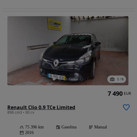
1
/
6
7 490
EUR
Renault Clio 0.9 TCe Limited
898 cm3 • 90 cv
75 396 km
Gasolina
Manual
2016