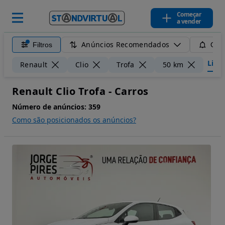
Começar
a vender
Anúncios Recomendados
Filtros
Guar
Limpa
Renault
Clio
Trofa
50 km
Renault Clio Trofa - Carros
Número de anúncios:
359
Como são posicionados os anúncios?