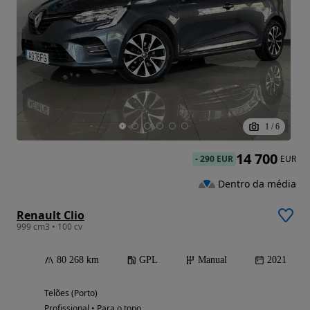
1
/
6
14 700
-
290 EUR
EUR
Dentro da média
Renault Clio
999 cm3 • 100 cv
80 268 km
GPL
Manual
2021
Telões (Porto)
Profissional • Para o topo