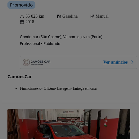
Promovido
55 025 km
Gasolina
Manual
2018
Gondomar (São Cosme), Valbom e Jovim (Porto)
Profissional • Publicado
Ver anúncios
CamõesCar
Financiamento
Oficina
Lavagem
Entrega em casa