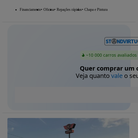
Financiamento
Oficina
Repações rápidas
Chapa e Pintura
~10 000 carros avaliados
Quer comprar um c
Veja quanto
vale
o seu