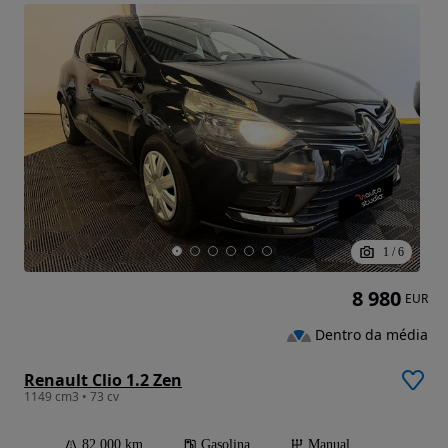
1
/
6
8 980
EUR
Dentro da média
Renault Clio 1.2 Zen
1149 cm3 • 73 cv
82 000 km
Gasolina
Manual