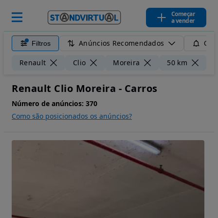
Começar
a vender
Anúncios Recomendados
Filtros
Guar
Li
Renault
Clio
Moreira
50 km
Renault Clio Moreira - Carros
Número de anúncios:
370
Como são posicionados os anúncios?