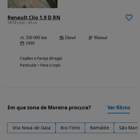
Renault Clio 1.9 D RN
1870 cm3 • 65 cv
350 000 km
Diesel
Manual
1999
Cepães e Fareja (Braga)
Particular • Para o topo
Em que zona de Moreira procura?
Ver filtros
Vila Nova de Gaia
Rio Tinto
Ramalde
São Mame