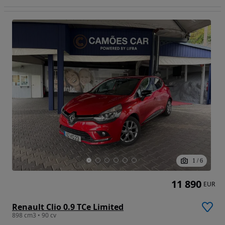
1
/
6
11 890
EUR
Renault Clio 0.9 TCe Limited
898 cm3 • 90 cv