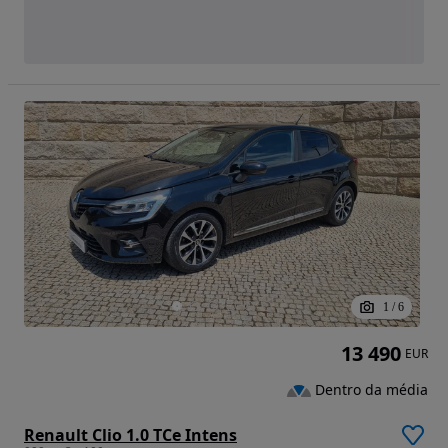
1
/
6
13 490
EUR
Dentro da média
Renault Clio 1.0 TCe Intens