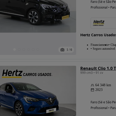
Faro (Sé e São Pe
Profissional • Par
Hertz Carros Usado
Financiamento
Chap
Seguro automóvel
1
/
6
Renault Clio 1.0 
999 cm3 • 91 cv
64 348 km
2023
Faro (Sé e São Pe
Profissional • Par