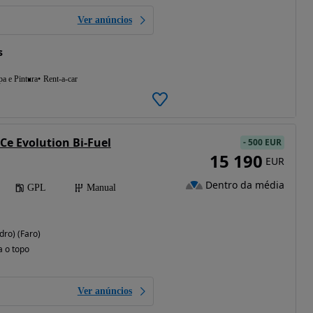
Ver anúncios
s
a e Pintura
Rent-a-car
TCe Evolution Bi-Fuel
-
500 EUR
15 190
EUR
Dentro da média
GPL
Manual
dro) (Faro)
a o topo
Ver anúncios