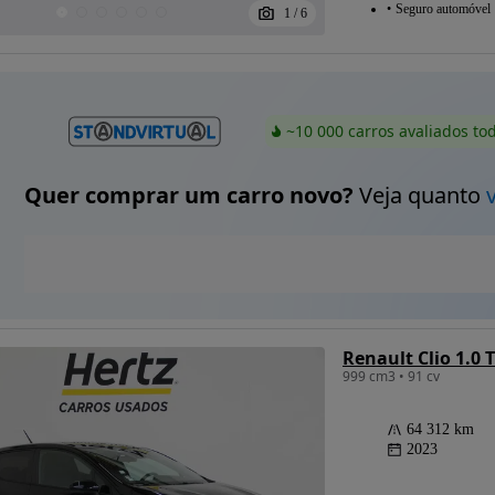
Seguro automóvel
1
/
6
~10 000 carros avaliados to
Quer comprar um carro novo?
Veja quanto
Renault Clio 1.0 
999 cm3 • 91 cv
64 312 km
2023