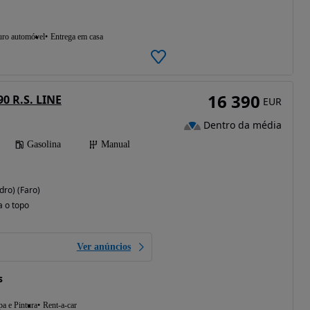
uro automóvel
Entrega em casa
16 390
90 R.S. LINE
EUR
Dentro da média
Gasolina
Manual
dro) (Faro)
a o topo
Ver anúncios
s
a e Pintura
Rent-a-car