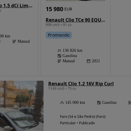
Renault Clio 1.5 dCi Limited EDition
15 980
EUR
v
Renault Clio TCe 90 EQUILIBRE
999 cm3 • 91 cv
Promovido
000 km
l
Manual
136 826 km
Gasolina
Manual
2021
Renault Clio 1.2 16V Rip Curl
1149 cm3 • 75 cv
145 000 km
Gasolina
Faro (Sé e São Pedro) (Faro)
Particular • Publicado