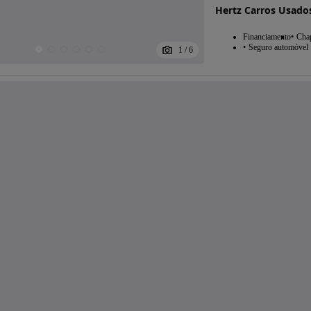
Hertz Carros Usado
Financiamento
Chap
Seguro automóvel
1
/
6