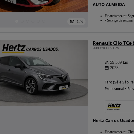
AUTO ALMEIDA
Financiamento
Seg
Serviço de retoma
1
/
6
Renault Clio TCe 
999 cm3 • 91 cv
59 389 km
2023
Faro (Sé e São Pe
Profissional • Par
Hertz Carros Usado
Financiamento
Chap