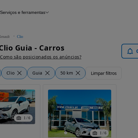
Serviços e ferramentas
Financiamento
Avaliar o meu carro
iamento
Serviço de check-up
Histórico do veículo
Renault
Clio
Notícias e artigos
Clio Guia - Carros
Como são posicionados os anúncios?
Clio
Guia
50 km
Limpar filtros
1
/
6
1
/
6