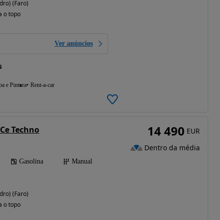
dro) (Faro)
a o topo
Ver anúncios
s
a e Pintura
Rent-a-car
14 490
TCe Techno
EUR
Dentro da média
Gasolina
Manual
dro) (Faro)
a o topo