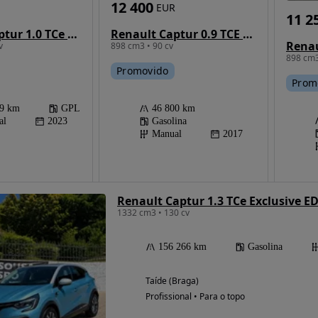
12 400
EUR
11 2
Renault Captur 1.0 TCe Techno Bi-Fuel
Renault Captur 0.9 TCE Exclusive
v
898 cm3 • 90 cv
898 cm3
Promovido
Prom
39 km
GPL
46 800 km
al
2023
Gasolina
Manual
2017
Renault Captur 1.3 TCe Exclusive E
1332 cm3 • 130 cv
156 266 km
Gasolina
Taíde (Braga)
Profissional • Para o topo