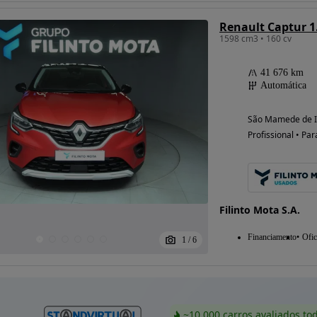
1598 cm3 • 160 cv
41 676 km
Automática
São Mamede de In
Profissional • Par
Filinto Mota S.A.
Financiamento
Ofic
1
/
6
~10 000 carros avaliados to