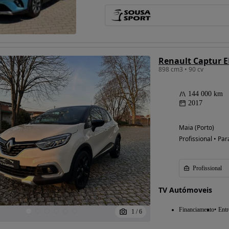
Possibilidade de
financiamento
Renault Captur E
898 cm3 • 90 cv
144 000 km
2017
Maia (Porto)
Profissional • Par
Profissional
TV Autómoveis
Financiamento
Entr
1
/
6