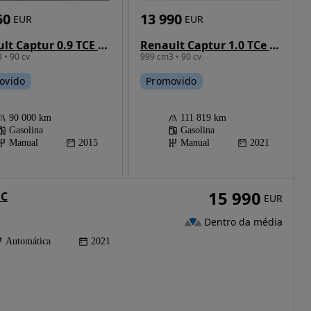
50
13 990
EUR
EUR
Renault Captur 0.9 TCE Exclusive
Renault Captur 1.0 TCe Exclusive
 • 90 cv
999 cm3 • 90 cv
ovido
Promovido
90 000 km
111 819 km
Gasolina
Gasolina
Manual
2015
Manual
2021
15 990
DC
EUR
Dentro da média
Automática
2021