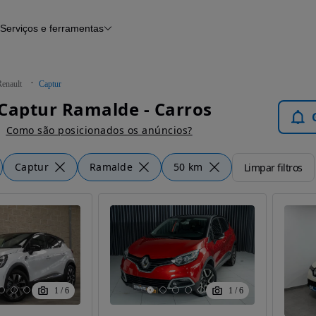
Serviços e ferramentas
Financiamento
Avaliar o meu carro
iamento
Serviço de check-up
Histórico do veículo
Renault
Captur
Notícias e artigos
Captur Ramalde - Carros
Como são posicionados os anúncios?
Captur
Ramalde
50 km
Limpar filtros
1
/
6
1
/
6