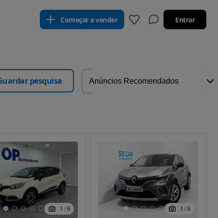
Começar a vender
Entrar
Guardar pesquisa
1
/
6
1
/
6