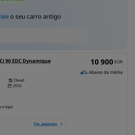
vale
o seu carro antigo
10 900
dCi 90 EDC Dynamique
EUR
Abaixo da média
Diesel
2016
a o topo
Ver anúncios