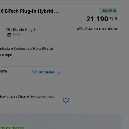
Renault Captur 1.6 E-Tech Plug-In Hybrid Engineered
-
300 EUR
21 190
EUR
Abaixo da média
Híbrido Plug-In
2023
festa e Senhora da Hora (Porto)
a o topo
Ver anúncios
ina
Chapa e Pintura
Serviço de Pneus
dos os meses