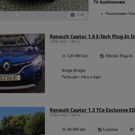
TV Autómoveis
Financiamento
Entr
1
/
6
Renault Captur 1.6 E-Tech Plug-In I
1598 cm3 • 160 cv
120 000 km
Híbrido Plug-In
Braga (Braga)
Particular • Para o topo
Renault Captur 1.3 TCe Exclusive E
1332 cm3 • 130 cv
69 000 km
Gasolina