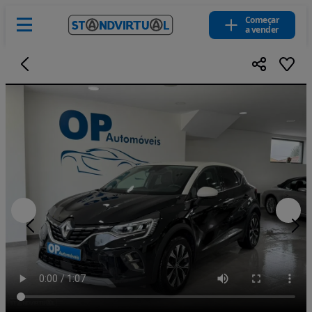
Começar
a vender