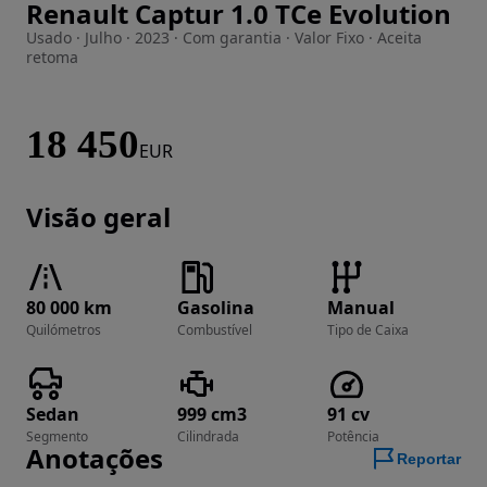
Renault Captur 1.0 TCe Evolution
Imagem 1 de 14
Usado · Julho · 2023 · Com garantia · Valor Fixo · Aceita
retoma
18 450
EUR
Visão geral
80 000 km
Gasolina
Manual
Quilómetros
Combustível
Tipo de Caixa
Sedan
999 cm3
91 cv
Segmento
Cilindrada
Potência
Anotações
Reportar