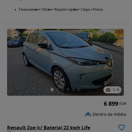
Financiamento
Oficina
Repações rápidas
Chapa e Pintura
1
/
6
6 899
EUR
Dentro da média
Renault Zoe (c/ Bateria) 22 kwh Life