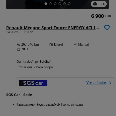
1
/
6
6 900
EUR
Renault Mégane Sport Tourer ENERGY dCi 110 Start & Stopp Dynamique
1461 cm3 • 110 cv
267 546 km
Diesel
Manual
2011
Quinta do Anjo (Setúbal)
Profissional • Para o topo
Ver anúncios
SGS Car - Sede
Financiamento
Seguro automóvel
Serviço de retoma