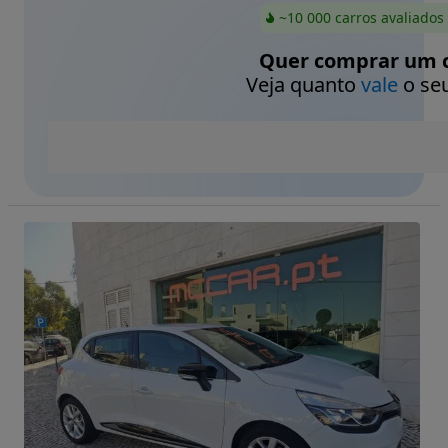
~10 000 carros avaliados
Quer comprar um c
Veja quanto
vale
o seu