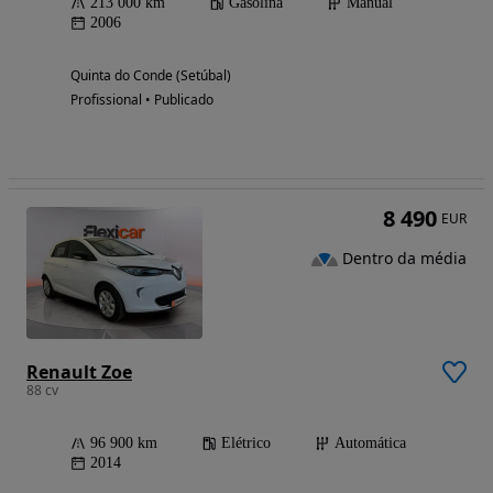
213 000 km
Gasolina
Manual
2006
Quinta do Conde (Setúbal)
Profissional • Publicado
8 490
EUR
Dentro da média
Renault Zoe
88 cv
96 900 km
Elétrico
Automática
2014