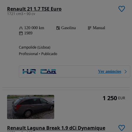
Renault 21 1.7 TSE Euro
1721 cm3 • 90 cv
120 000 km
Gasolina
Manual
1989
Campolide (Lisboa)
Profissional • Publicado
Ver anúncios
1 250
EUR
Renault Laguna Break 1.9 dCi Dynamique