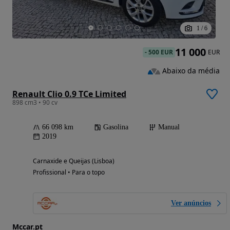
1
/
6
11 000
-
500 EUR
EUR
Abaixo da média
Renault Clio 0.9 TCe Limited
898 cm3 • 90 cv
66 098 km
Gasolina
Manual
2019
Carnaxide e Queijas (Lisboa)
Profissional • Para o topo
Ver anúncios
Mccar.pt