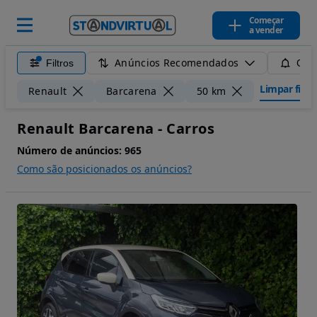
Começar
a vender
Anúncios Recomendados
Filtros
Guar
Limpar filtr
Renault
Barcarena
50 km
Renault Barcarena - Carros
Número de anúncios:
965
Como são posicionados os anúncios?