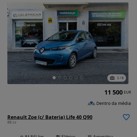
1
/
6
11 500
EUR
Dentro da média
Renault Zoe (c/ Bateria) Life 40 Q90
88 cv
84 841 km
Elétrico
Automática