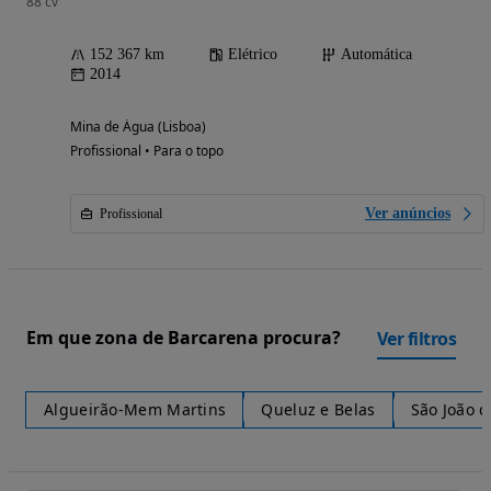
88 cv
152 367 km
Elétrico
Automática
2014
Mina de Água (Lisboa)
Profissional • Para o topo
Ver anúncios
Profissional
Em que zona de Barcarena procura?
Ver filtros
Algueirão-Mem Martins
Queluz e Belas
São João 