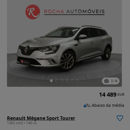
1
/
6
14 489
EUR
Abaixo da média
Renault Mégane Sport Tourer
1362 cm3 • 140 cv