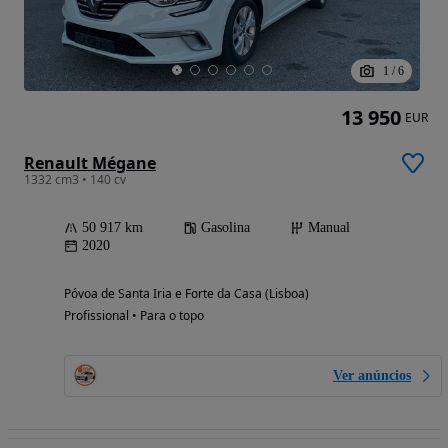
1
/
6
13 950
EUR
Renault Mégane
1332 cm3 • 140 cv
50 917 km
Gasolina
Manual
2020
Póvoa de Santa Iria e Forte da Casa (Lisboa)
Profissional • Para o topo
Ver anúncios