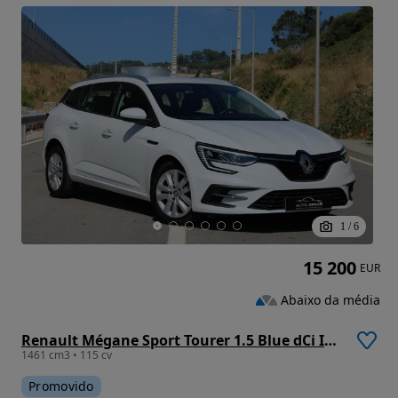
1
/
6
15 200
EUR
Abaixo da média
Renault Mégane Sport Tourer 1.5 Blue dCi Intens EDC
1461 cm3 • 115 cv
Promovido