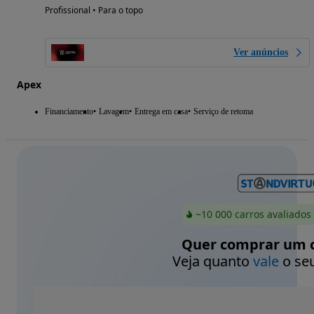
Profissional • Para o topo
Ver anúncios
Apex
Financiamento
Lavagem
Entrega em casa
Serviço de retoma
~10 000 carros avaliados
Quer comprar um c
Veja quanto
vale
o seu