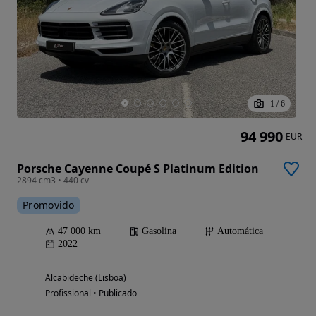
1
/
6
94 990
EUR
Porsche Cayenne Coupé S Platinum Edition
2894 cm3 • 440 cv
Promovido
47 000 km
Gasolina
Automática
2022
Alcabideche (Lisboa)
Profissional • Publicado