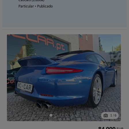
Particular • Publicado
1
/
6
84 000
EUR