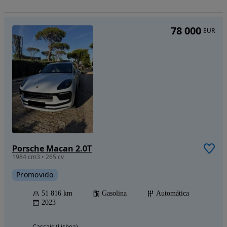
78 000
EUR
Porsche Macan 2.0T
1984 cm3 • 265 cv
Promovido
51 816 km
Gasolina
Automática
2023
Cascais (Lisboa)