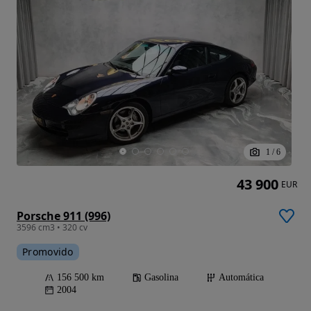
1
/
6
43 900
EUR
Porsche 911 (996)
3596 cm3 • 320 cv
Promovido
156 500 km
Gasolina
Automática
2004