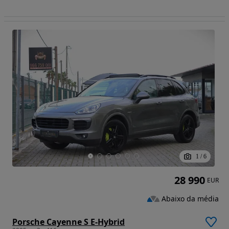
1
/
6
28 990
EUR
Abaixo da média
Porsche Cayenne S E-Hybrid