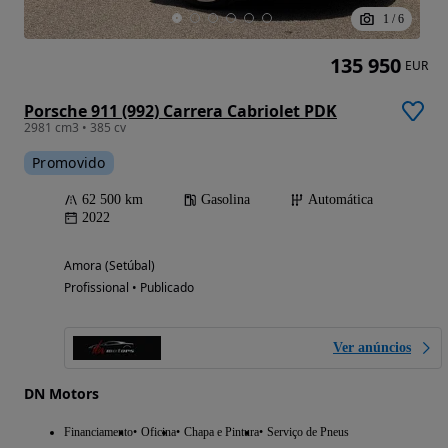
1
/
6
135 950
EUR
Porsche 911 (992) Carrera Cabriolet PDK
2981 cm3 • 385 cv
Promovido
62 500 km
Gasolina
Automática
2022
Amora (Setúbal)
Profissional • Publicado
Ver anúncios
DN Motors
Financiamento
Oficina
Chapa e Pintura
Serviço de Pneus