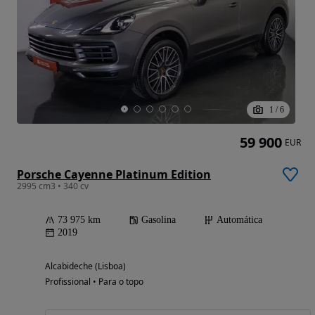
1
/
6
59 900
EUR
Porsche Cayenne Platinum Edition
2995 cm3 • 340 cv
73 975 km
Gasolina
Automática
2019
Alcabideche (Lisboa)
Profissional • Para o topo