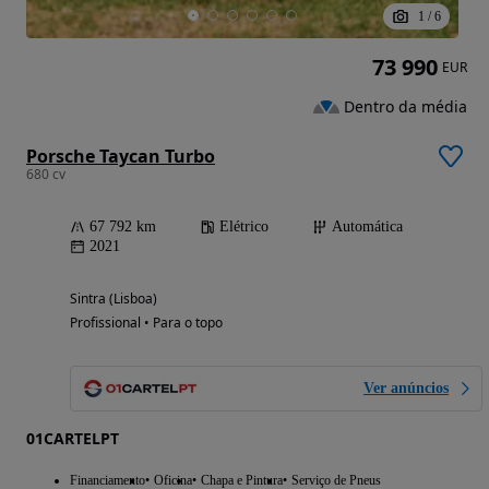
1
/
6
73 990
EUR
Dentro da média
Porsche Taycan Turbo
680 cv
67 792 km
Elétrico
Automática
2021
Sintra (Lisboa)
Profissional • Para o topo
Ver anúncios
01CARTELPT
Financiamento
Oficina
Chapa e Pintura
Serviço de Pneus