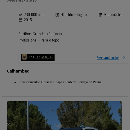
2995 cm3 • 416 cv
230 000 km
Híbrido Plug-In
Automática
2015
Sarilhos Grandes (Setúbal)
Profissional • Para o topo
Ver anúncios
Calhambeq
Financiamento
Oficina
Chapa e Pintura
Serviço de Pneus