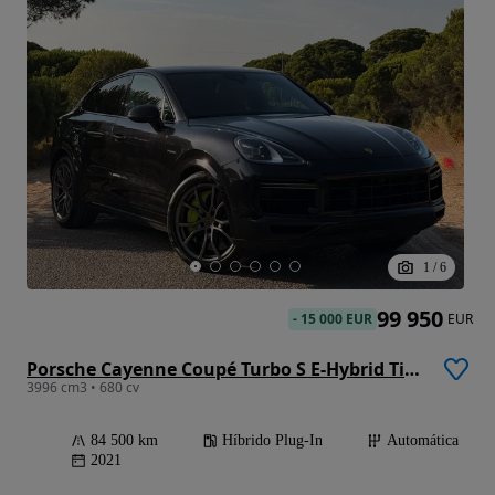
1
/
6
99 950
-
15 000 EUR
EUR
Porsche Cayenne Coupé Turbo S E-Hybrid Tiptronic S
3996 cm3 • 680 cv
84 500 km
Híbrido Plug-In
Automática
2021