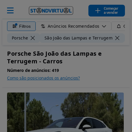
Começar
a vender
Anúncios Recomendados
Filtros
Guar
Porsche
São João das Lampas e Terrugem
5
Porsche São João das Lampas e
Terrugem - Carros
Número de anúncios:
419
Como são posicionados os anúncios?