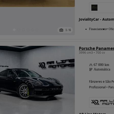
JovialityCar - Auto
Financiamento
Ofic
1
/
6
Porsche Panamera
3996 cm3 • 700 cv
67 000 km
Automática
Fânzeres e São P
Profissional • Par