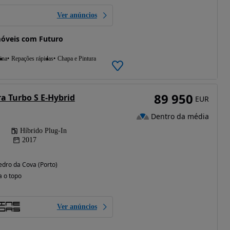
Ver anúncios
móveis com Futuro
ina
Repações rápidas
Chapa e Pintura
89 950
 Turbo S E-Hybrid
EUR
Dentro da média
Híbrido Plug-In
2017
edro da Cova (Porto)
a o topo
Ver anúncios