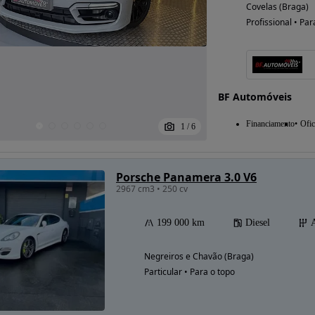
Covelas (Braga)
Profissional • Par
BF Automóveis
Financiamento
Ofic
1
/
6
Porsche Panamera 3.0 V6
2967 cm3 • 250 cv
199 000 km
Diesel
Negreiros e Chavão (Braga)
Particular • Para o topo