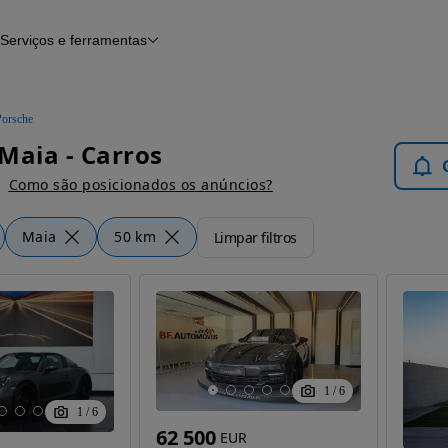
Serviços e ferramentas
Financiamento
Avaliar o meu carro
iamento
Serviço de check-up
Histórico do veículo
Porsche
Notícias e artigos
Maia - Carros
Como são posicionados os anúncios?
Maia
50 km
Limpar filtros
1
/
6
1
/
6
62 500
EUR