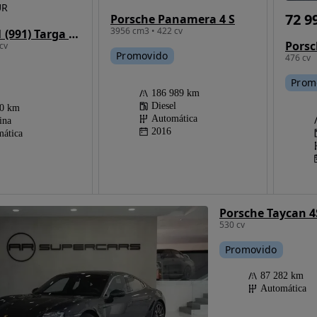
UR
72 9
Porsche Panamera 4 S
3956 cm3 • 422 cv
Porsche 911 (991) Targa 4 GTS PDK
cv
Promovido
476 cv
Prom
186 989 km
Diesel
00 km
Automática
ina
2016
ática
Porsche Taycan 4
530 cv
Promovido
87 282 km
Automática