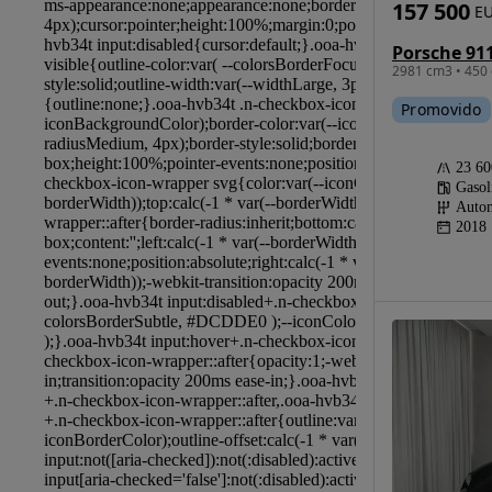
157 500
E
2981 cm3 • 450 
Promovido
23 6
Gasol
Autom
2018