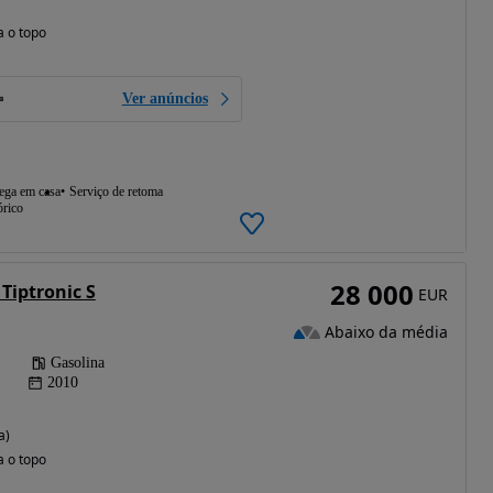
a o topo
Ver anúncios
ega em casa
Serviço de retoma
órico
28 000
Tiptronic S
EUR
Abaixo da média
Gasolina
2010
a)
a o topo