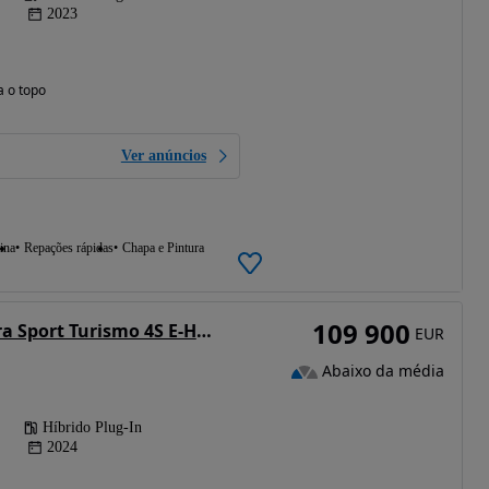
2023
a o topo
Ver anúncios
ina
Repações rápidas
Chapa e Pintura
109 900
Porsche Panamera Sport Turismo 4S E-Hybrid
EUR
Abaixo da média
Híbrido Plug-In
2024