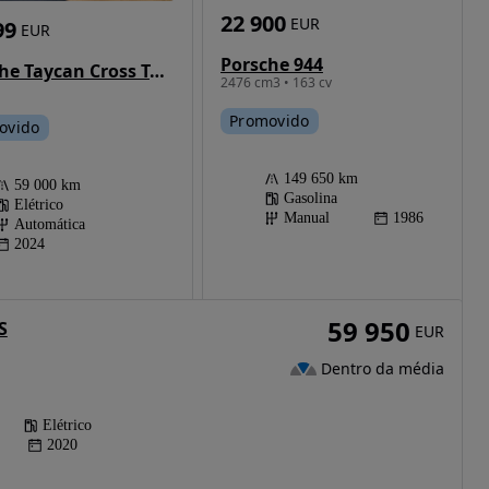
22 900
EUR
99
EUR
Porsche 944
Porsche Taycan Cross Turismo
2476 cm3 • 163 cv
Promovido
ovido
149 650 km
59 000 km
Gasolina
Elétrico
Manual
1986
Automática
2024
59 950
S
EUR
Dentro da média
Elétrico
2020