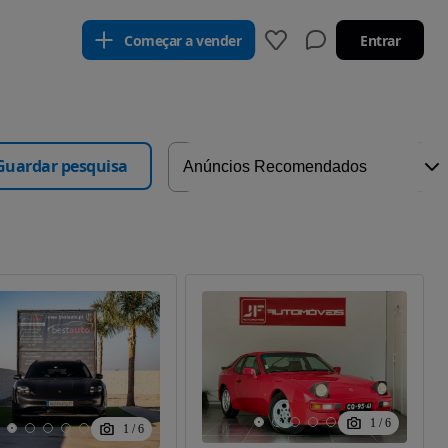
Começar a vender
Entrar
Guardar pesquisa
1
/
6
1
/
6