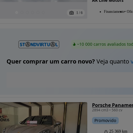
AR Line Motors
Financiamento
Ofic
1
/
6
~10 000 carros avaliados to
Quer comprar um carro novo?
Veja quanto
Porsche Panamer
2894 cm3 • 560 cv
Promovido
25 369 km