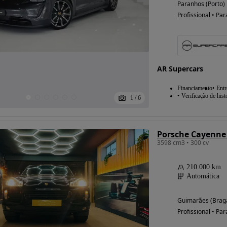
Paranhos (Porto)
Profissional • Par
Possibilidade de
financiamento
AR Supercars
Financiamento
Entr
Verificação de hist
1
/
6
Porsche Cayenne 
3598 cm3 • 300 cv
210 000 km
Automática
Guimarães (Brag
Profissional • Par