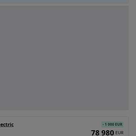
ectric
-
1 000 EUR
78 980
EUR