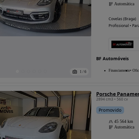
Automática
Covelas (Braga)
Profissional • Par
BF Automóveis
Financiamento
Ofic
1
/
6
2894 cm3 • 560 cv
Promovido
45 564 km
Automática