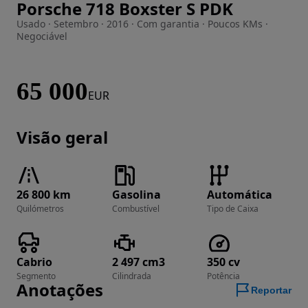
Porsche 718 Boxster S PDK
Imagem 1 de 39
Usado · Setembro · 2016 · Com garantia · Poucos KMs ·
Negociável
65 000
EUR
Visão geral
26 800 km
Gasolina
Automática
Quilómetros
Combustível
Tipo de Caixa
Cabrio
2 497 cm3
350 cv
Segmento
Cilindrada
Potência
Anotações
Reportar