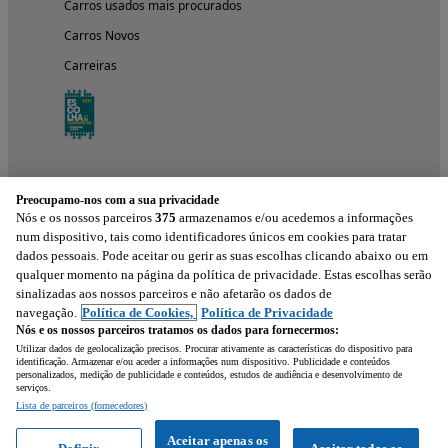
Carros usados mais procurados
Carros Novos
Carreiras
Preocupamo-nos com a sua privacidade
Nós e os nossos parceiros
375
armazenamos e/ou acedemos a informações
num dispositivo, tais como identificadores únicos em cookies para tratar
dados pessoais. Pode aceitar ou gerir as suas escolhas clicando abaixo ou em
qualquer momento na página da política de privacidade. Estas escolhas serão
Experimenta a aplicação
sinalizadas aos nossos parceiros e não afetarão os dados de
navegação.
Política de Cookies,
Política de Privacidade
Nós e os nossos parceiros tratamos os dados para fornecermos:
Utilizar dados de geolocalização precisos. Procurar ativamente as características do dispositivo para
identificação. Armazenar e/ou aceder a informações num dispositivo. Publicidade e conteúdos
personalizados, medição de publicidade e conteúdos, estudos de audiência e desenvolvimento de
serviços.
Lista de parceiros (fornecedores)
Mensagem
Aceitar apenas os