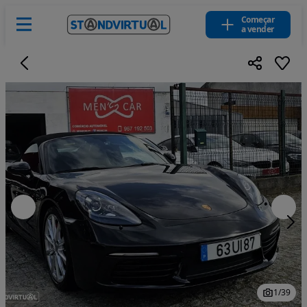
Começar
a vender
1
/
39