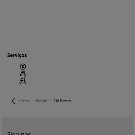
Serviços
Carros
Porsche
718 Boxster
Siga-nos