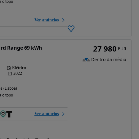
a o topo
Ver anúncios
27 980
ard Range 69 kWh
EUR
Dentro da média
Elétrico
2022
s (Lisboa)
a o topo
Ver anúncios