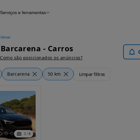
Serviços e ferramentas
Financiamento
Avaliar o meu carro
iamento
Serviço de check-up
Histórico do veículo
olestar
Notícias e artigos
 Barcarena - Carros
Como são posicionados os anúncios?
Barcarena
50 km
Limpar filtros
1
/
6