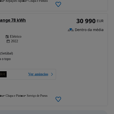
ina
Repações rápidas
Chapa e Pintura
30 990
Range 78 kWh
EUR
Dentro da média
Elétrico
2022
(Setúbal)
a o topo
Ver anúncios
ina
Chapa e Pintura
Serviço de Pneus