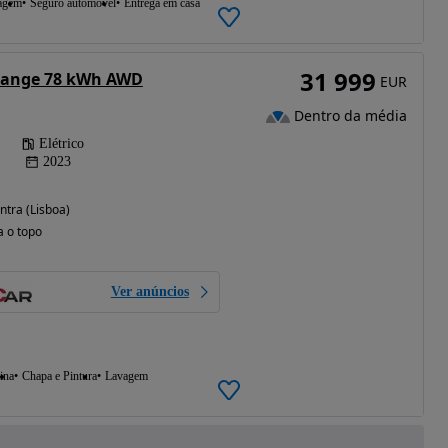
agem
Seguro automóvel
Entrega em casa
31 999
 Range 78 kWh AWD
EUR
Dentro da média
Elétrico
2023
ntra (Lisboa)
a o topo
Ver anúncios
ina
Chapa e Pintura
Lavagem