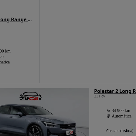
Polestar 2 Long Range 78 kWh
500 km
ico
ática
Polestar 2 Long 
231 cv
34 900 km
Automática
Cascais (Lisboa)