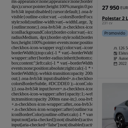
27 950
EUR
231 cv
Promovido
126 
Elétr
Autom
2022