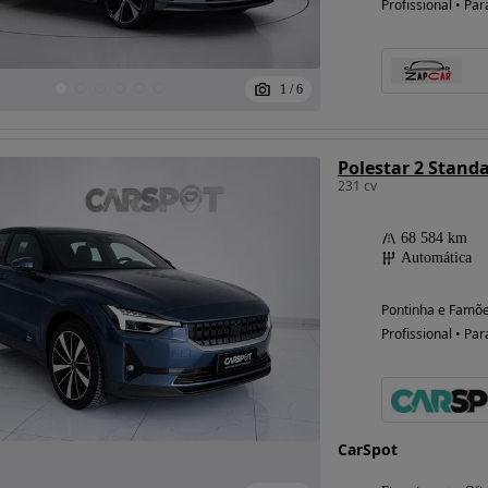
Profissional • Par
1
/
6
Possibilidade de
financiamento
Polestar 2 Stand
231 cv
68 584 km
Automática
Pontinha e Famõe
Profissional • Par
CarSpot