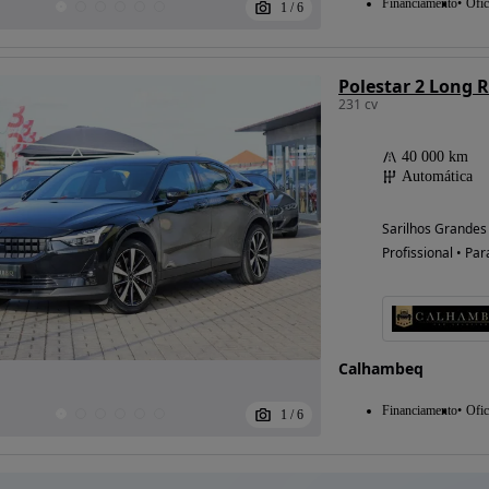
Financiamento
Ofic
1
/
6
Polestar 2 Long 
231 cv
40 000 km
Automática
Sarilhos Grandes 
Profissional • Par
Calhambeq
Financiamento
Ofic
1
/
6