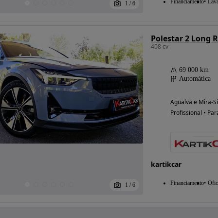
Financiamento
Lav
1
/
6
Polestar 2 Long
408 cv
69 000 km
Automática
Agualva e Mira-Si
Profissional • Par
kartikcar
Financiamento
Ofic
1
/
6