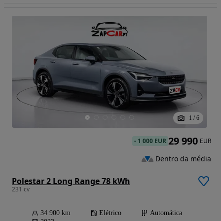
1
/
6
29 990
-
1 000 EUR
EUR
Dentro da média
Polestar 2 Long Range 78 kWh
231 cv
34 900 km
Elétrico
Automática