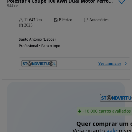
Polestar 4 Coupé 100 kWh Dual Motor Performance Prime
544 cv
11 647 km
Elétrico
Automática
2025
Santo António (Lisboa)
Profissional • Para o topo
Ver anúncios
~10 000 carros avaliados
Quer comprar um c
Veja quanto
vale
o seu