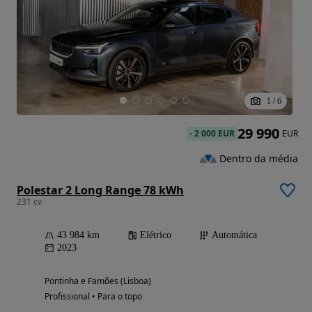
1
/
6
29 990
-
2 000 EUR
EUR
Dentro da média
Polestar 2 Long Range 78 kWh
231 cv
43 984 km
Elétrico
Automática
2023
Pontinha e Famões (Lisboa)
Profissional • Para o topo