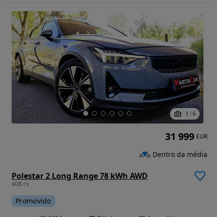
1
/
6
31 999
EUR
Dentro da média
Polestar 2 Long Range 78 kWh AWD
408 cv
Promovido