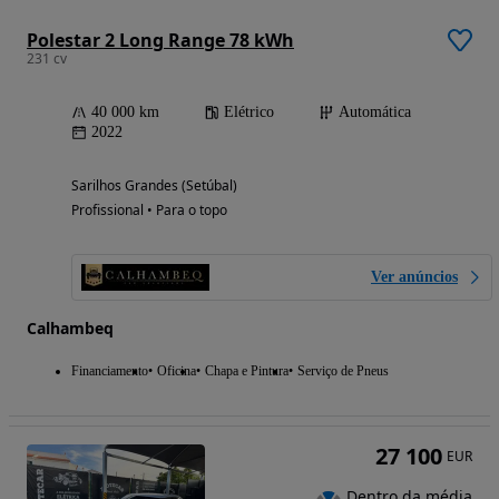
Polestar 2 Long Range 78 kWh
231 cv
40 000 km
Elétrico
Automática
2022
Sarilhos Grandes (Setúbal)
Profissional • Para o topo
Ver anúncios
Calhambeq
Financiamento
Oficina
Chapa e Pintura
Serviço de Pneus
27 100
EUR
Dentro da média