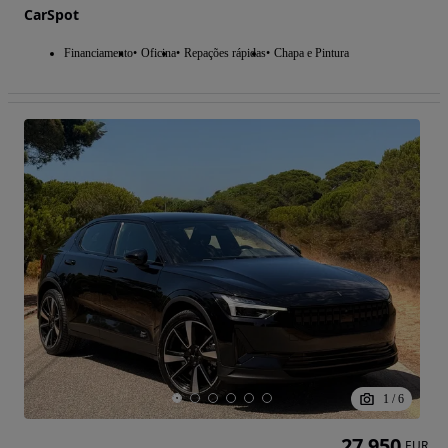
CarSpot
Financiamento
Oficina
Repações rápidas
Chapa e Pintura
1
/
6
27 950
EUR