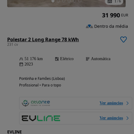
1
/
6
31 990
EUR
Dentro da média
Polestar 2 Long Range 78 kWh
231 cv
51 176 km
Elétrico
Automática
2023
Pontinha e Famões (Lisboa)
Profissional • Para o topo
Ver anúncios
Ver anúncios
EVLINE