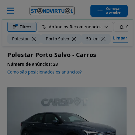
Começar
a vender
Anúncios Recomendados
Filtros
Guar
Limpar filt
Polestar
Porto Salvo
50 km
Polestar Porto Salvo - Carros
Número de anúncios:
28
Como são posicionados os anúncios?