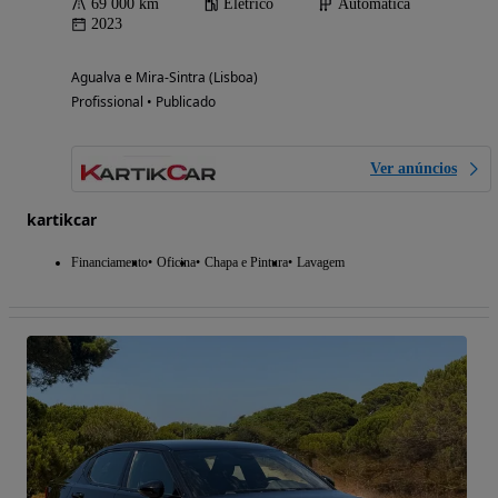
69 000 km
Elétrico
Automática
2023
Agualva e Mira-Sintra (Lisboa)
Profissional • Publicado
Ver anúncios
kartikcar
Financiamento
Oficina
Chapa e Pintura
Lavagem