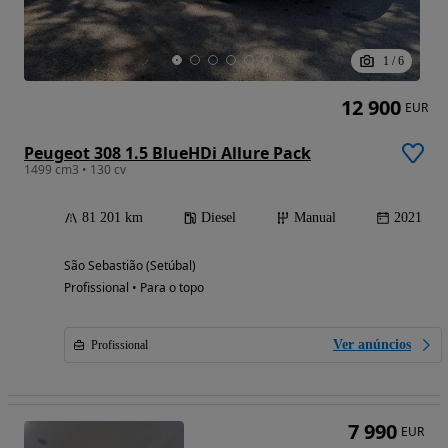
1
/
6
12 900
EUR
Peugeot 308 1.5 BlueHDi Allure Pack
1499 cm3 • 130 cv
81 201 km
Diesel
Manual
2021
São Sebastião (Setúbal)
Profissional • Para o topo
Ver anúncios
Profissional
7 990
EUR