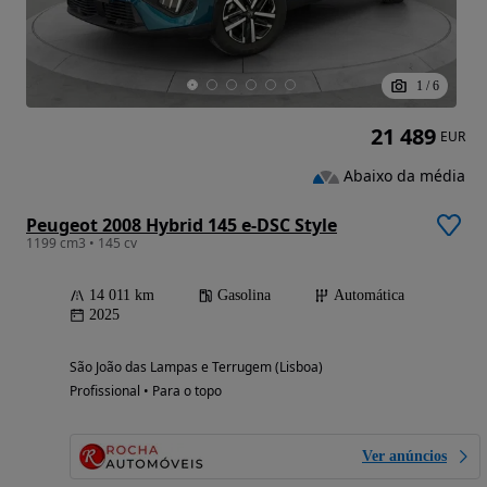
1
/
6
21 489
EUR
Abaixo da média
Peugeot 2008 Hybrid 145 e-DSC Style
1199 cm3 • 145 cv
14 011 km
Gasolina
Automática
2025
São João das Lampas e Terrugem (Lisboa)
Profissional • Para o topo
Ver anúncios