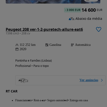
14 600
-
3 000 EUR
EUR
Abaixo da média
Peugeot 208 ver-1-2-puretech-allure-eat6
1598 cm3 • 208 cv
112 252 km
Gasolina
Automática
2020
Pontinha e Famões (Lisboa)
Profissional • Para o topo
Ver anúncios
RT CAR
Financiamento
Rent-a-car
Seguro automóvel
Entrega em casa