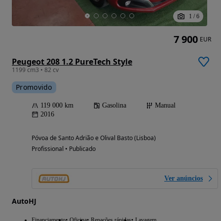
1
/
6
7 900
EUR
Peugeot 208 1.2 PureTech Style
1199 cm3 • 82 cv
Promovido
119 000 km
Gasolina
Manual
2016
Póvoa de Santo Adrião e Olival Basto (Lisboa)
Profissional • Publicado
Ver anúncios
AutoHJ
Financiamento
Oficina
Repações rápidas
Lavagem