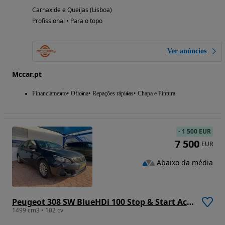
Carnaxide e Queijas (Lisboa)
Profissional • Para o topo
Ver anúncios
Mccar.pt
Financiamento
Oficina
Repações rápidas
Chapa e Pintura
-
1 500 EUR
7 500
EUR
Abaixo da média
Peugeot 308 SW BlueHDi 100 Stop & Start Access
1499 cm3 • 102 cv