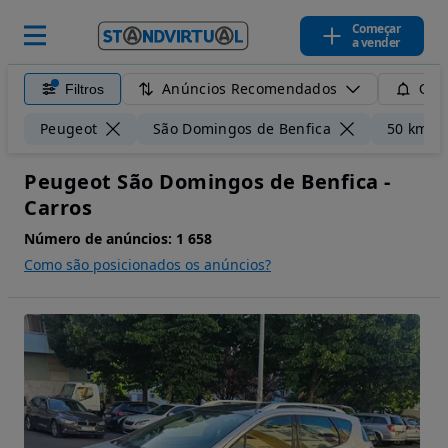
Começar
a vender
Anúncios Recomendados
Filtros
Guar
Peugeot
São Domingos de Benfica
50 km
Peugeot São Domingos de Benfica -
Carros
Número de anúncios:
1 658
Como são posicionados os anúncios?