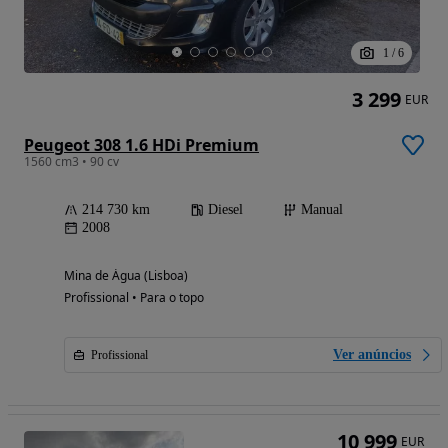
1
/
6
3 299
EUR
Peugeot 308 1.6 HDi Premium
1560 cm3 • 90 cv
214 730 km
Diesel
Manual
2008
Mina de Água (Lisboa)
Profissional • Para o topo
Ver anúncios
Profissional
10 999
EUR