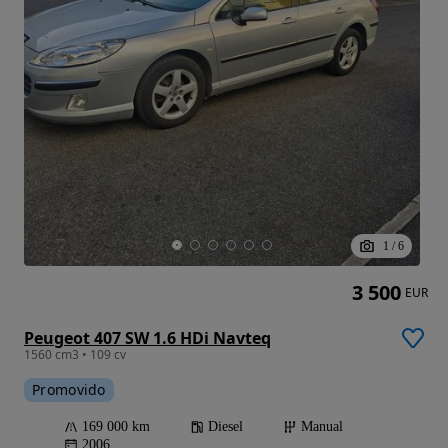
1
/
6
3 500
EUR
Peugeot 407 SW 1.6 HDi Navteq
1560 cm3 • 109 cv
Promovido
169 000 km
Diesel
Manual
2006