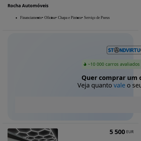
Rocha Automóveis
Financiamento
Oficina
Chapa e Pintura
Serviço de Pneus
~10 000 carros avaliados
Quer comprar um c
Veja quanto
vale
o seu
5 500
EUR