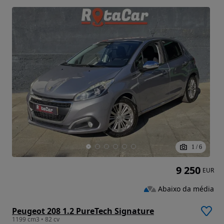
1
/
6
9 250
EUR
Abaixo da média
Peugeot 208 1.2 PureTech Signature
1199 cm3 • 82 cv