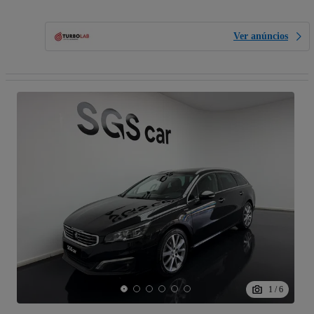
Ver anúncios
1
/
6