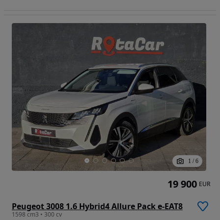
1
/
6
19 900
EUR
Peugeot 3008 1.6 Hybrid4 Allure Pack e-EAT8
1598 cm3 • 300 cv