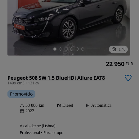
1
/
6
22 950
EUR
Peugeot 508 SW 1.5 BlueHDi Allure EAT8
1499 cm3 • 131 cv
Promovido
38 888 km
Diesel
Automática
2022
Alcabideche (Lisboa)
Profissional • Para o topo