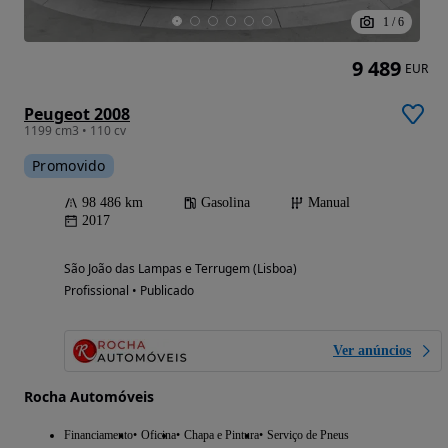
1
/
6
9 489
EUR
Peugeot 2008
1199 cm3 • 110 cv
Promovido
98 486 km
Gasolina
Manual
2017
São João das Lampas e Terrugem (Lisboa)
Profissional • Publicado
Ver anúncios
Rocha Automóveis
Financiamento
Oficina
Chapa e Pintura
Serviço de Pneus