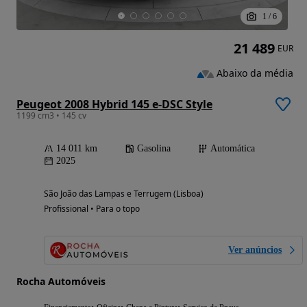
1
/
6
21 489
EUR
Abaixo da média
Peugeot 2008 Hybrid 145 e-DSC Style
1199 cm3 • 145 cv
14 011 km
Gasolina
Automática
2025
São João das Lampas e Terrugem (Lisboa)
Profissional • Para o topo
Ver anúncios
Rocha Automóveis