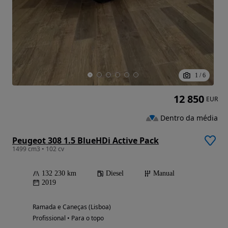
1
/
6
12 850
EUR
Dentro da média
Peugeot 308 1.5 BlueHDi Active Pack
1499 cm3 • 102 cv
132 230 km
Diesel
Manual
2019
Ramada e Caneças (Lisboa)
Profissional • Para o topo