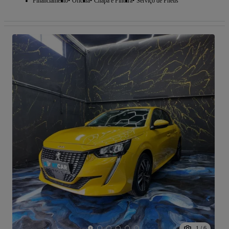
Financiamento
Oficina
Chapa e Pintura
Serviço de Pneus
1
/
6