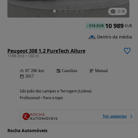
1
/
6
10 989
-
510 EUR
EUR
Dentro da média
Peugeot 308 1.2 PureTech Allure
1199 cm3 • 130 cv
87 286 km
Gasolina
Manual
2017
São João das Lampas e Terrugem (Lisboa)
Profissional • Para o topo
Ver anúncios
Rocha Automóveis