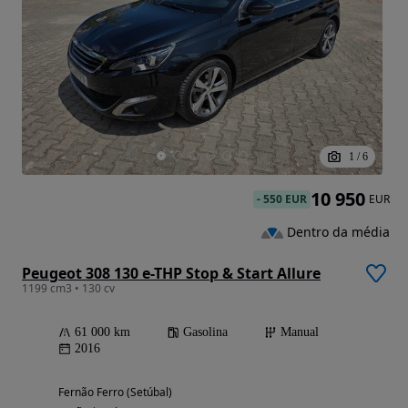
1
/
6
10 950
-
550 EUR
EUR
Dentro da média
Peugeot 308 130 e-THP Stop & Start Allure
1199 cm3 • 130 cv
61 000 km
Gasolina
Manual
2016
Fernão Ferro (Setúbal)