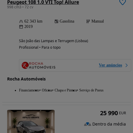
Peugeot 108 1.0 VTI Top! Allure
998 cm3 • 72 cv
62 343 km
Gasolina
Manual
2019
São João das Lampas e Terrugem (Lisboa)
Profissional • Para o topo
Ver anúncios
Rocha Automóveis
Financiamento
Oficina
Chapa e Pintura
Serviço de Pneus
25 990
EUR
Dentro da média