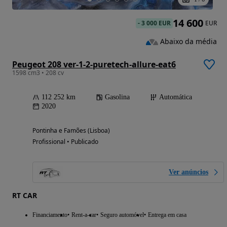
14 600
-
3 000 EUR
EUR
Abaixo da média
Peugeot 208 ver-1-2-puretech-allure-eat6
1598 cm3 • 208 cv
112 252 km
Gasolina
Automática
2020
Pontinha e Famões (Lisboa)
Profissional • Publicado
Ver anúncios
RT CAR
Financiamento
Rent-a-car
Seguro automóvel
Entrega em casa