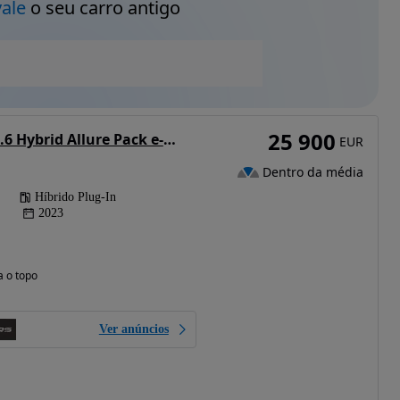
vale
o seu carro antigo
25 900
Peugeot 508 SW 1.6 Hybrid Allure Pack e-EAT8
EUR
Dentro da média
Híbrido Plug-In
2023
a o topo
Ver anúncios