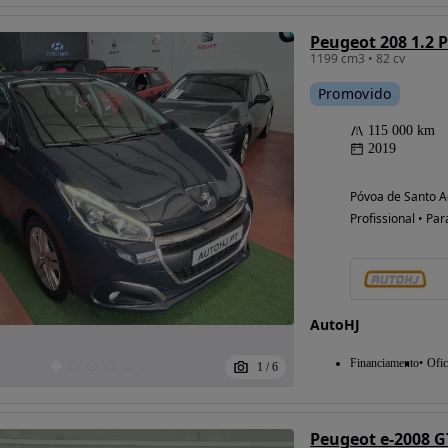
Peugeot 208 1.2 
1199 cm3 • 82 cv
Promovido
115 000 km
2019
Póvoa de Santo Ad
Profissional • Par
AutoHJ
Financiamento
Ofic
1
/
6
Peugeot e-2008 G