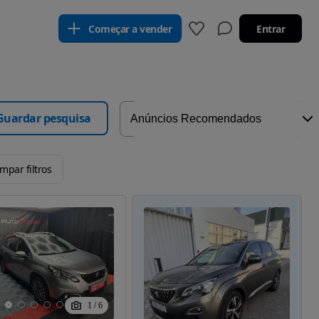
Começar a vender
Entrar
Guardar pesquisa
impar filtros
1
/
6