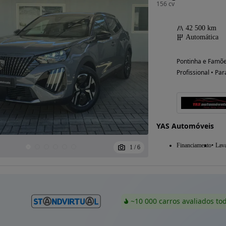
156 cv
42 500 km
Automática
Pontinha e Famõe
Profissional • Par
YAS Automóveis
Financiamento
Lav
1
/
6
~10 000 carros avaliados to