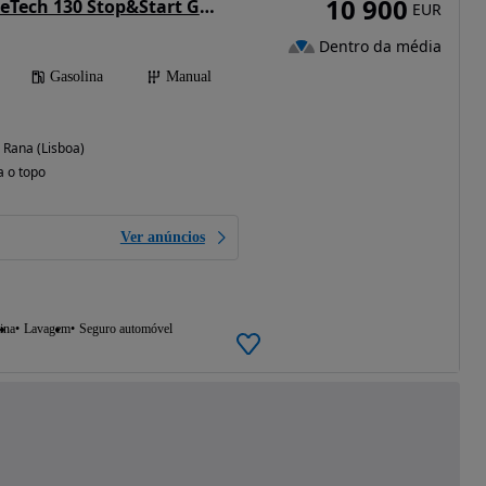
10 900
Peugeot 2008 PureTech 130 Stop&Start GT-Line Edition
EUR
Dentro da média
Gasolina
Manual
Rana (Lisboa)
a o topo
Ver anúncios
ina
Lavagem
Seguro automóvel