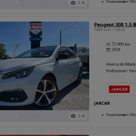
Financiamento
Ofic
1
/
6
Peugeot 308 1.5 
1499 cm3 • 130 cv
72 000 km
2018
Alverca do Ribate
Profissional • Par
JARCAR
Financiamento
Ofic
1
/
6