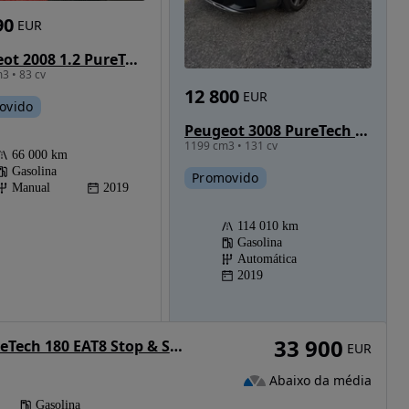
90
EUR
Peugeot 2008 1.2 PureTech Allure
3 • 83 cv
12 800
EUR
ovido
Peugeot 3008 PureTech 130 Stop & Start GPF EAT8 Allure
1199 cm3 • 131 cv
66 000 km
Gasolina
Promovido
Manual
2019
114 010 km
Gasolina
Automática
2019
33 900
Peugeot 5008 PureTech 180 EAT8 Stop & Start Allure
EUR
Abaixo da média
Gasolina