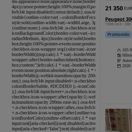
21 350
EUR
1598 cm3 • 300 
Promovido
105 
Híbri
Autom
2020