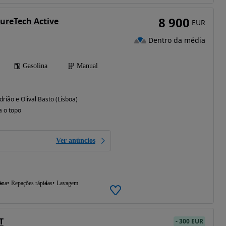
8 900
PureTech Active
EUR
Dentro da média
Gasolina
Manual
rião e Olival Basto (Lisboa)
a o topo
Ver anúncios
ina
Repações rápidas
Lavagem
T
-
300 EUR