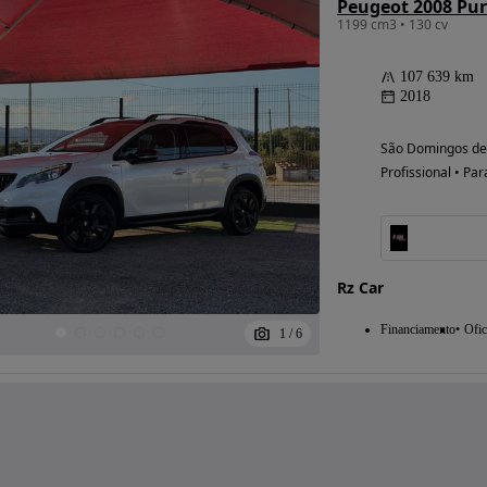
1199 cm3 • 130 cv
107 639 km
2018
São Domingos de 
Profissional • Par
Rz Car
Financiamento
Ofic
1
/
6