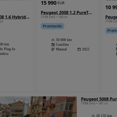
15 990
EUR
10 9
Peugeot 2008 1.2 PureTech Allure
Peugeot 3008 1.6 Hybrid4 GT e-EAT8
1199 cm3 • 130 cv
cv
1199 cm
Promovido
Prom
50 000 km
000 km
Gasolina
do Plug-In
Manual
2022
ática
1598 cm3 • 181 cv
20 135 km