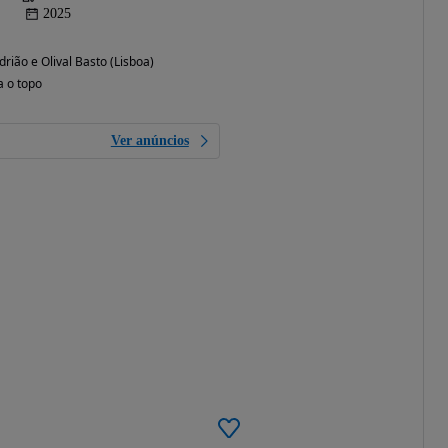
2025
rião e Olival Basto (Lisboa)
a o topo
Ver anúncios