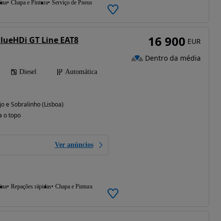
ina
Chapa e Pintura
Serviço de Pneus
16 900
BlueHDi GT Line EAT8
EUR
Dentro da média
Diesel
Automática
jo e Sobralinho (Lisboa)
a o topo
Ver anúncios
ina
Repações rápidas
Chapa e Pintura